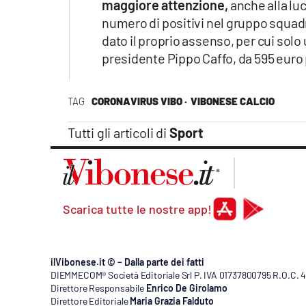
maggiore attenzione,
anche alla lu
numero di positivi nel gruppo squadra
dato il proprio assenso, per cui solo
presidente Pippo Caffo, da 595 euro p
TAG
CORONAVIRUS VIBO ·
VIBONESE CALCIO
Tutti gli articoli di
Sport
Scarica tutte le nostre app!
ilVibonese.it © – Dalla parte dei fatti
DIEMMECOM® Società Editoriale Srl P. IVA 01737800795 R.O.C. 404
Direttore Responsabile
Enrico De Girolamo
Direttore Editoriale
Maria Grazia Falduto