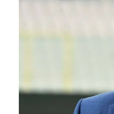
Eventi
Sport
Streaming
LaC TV
Lac Network
LaC OnAir
LaC
Network
lacplay.it
lactv.it