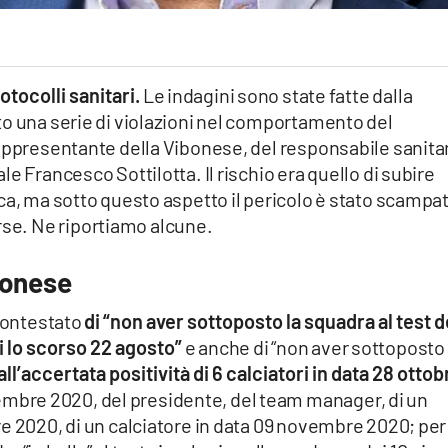
otocolli sanitari.
Le indagini sono state fatte dalla
to una serie di violazioni nel comportamento del
rappresentante della Vibonese, del responsabile sanita
e Francesco Sottilotta. Il rischio era quello di subire
ca, ma sotto questo aspetto il pericolo è stato scampa
erse. Ne riportiamo alcune.
bonese
 contestato
di “non aver sottoposto la squadra al test d
i lo scorso 22 agosto”
e anche di “non aver sottoposto 
all’accertata positività di 6 calciatori in data 28 ottob
vembre 2020, del presidente, del team manager, di un
e 2020, di un calciatore in data 09 novembre 2020; per