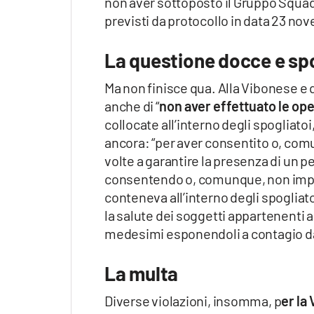
non aver sottoposto il Gruppo Squadra
Apple
previsti da protocollo in data 23 no
La questione docce e spo
Vai
Ma non finisce qua. Alla Vibonese e q
anche di “
non aver effettuato le op
collocate all’interno degli spogliatoi
ancora: “per aver consentito o, com
volte a garantire la presenza di un pe
consentendo o, comunque, non imped
conteneva all’interno degli spogliato
la salute dei soggetti appartenenti al
medesimi esponendoli a contagio da
La multa
Diverse violazioni, insomma, p
er la