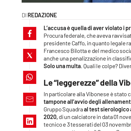
laconair.it
REDAZIONE
lacitymag.it
L’accusa è quella di aver violato i pr
Procura federale, che aveva ravvisa
ilreggino.it
presidente Caffo, in quanto legale 
cosenzachannel.it
Francesco Bilotta e del medico social
anche una penalizzazione in classifi
ilvibonese.it
Solo una multa
. Quali le colpe? Div
catanzarochannel.it
Le “leggerezze” della Vi
lacapitalenews.it
In particolare alla Vibonese è stato
tampone all’avvio degli allenament
Gruppo Squadra
al test sierologico 
App
2020,
di un calciatore in data 01 no
Android
tecnico e 3 tesserati del 03 novembr