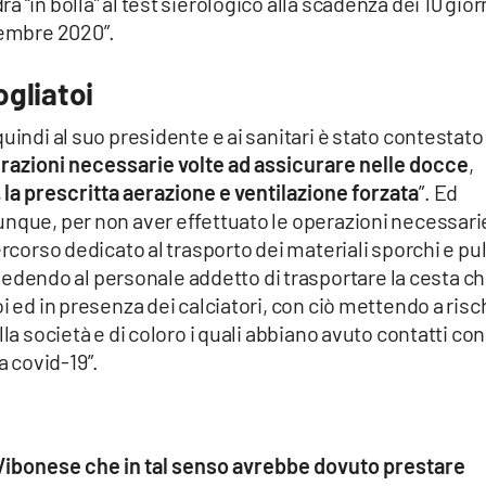
 “in bolla” al test sierologico alla scadenza dei 10 gior
vembre 2020”.
gliatoi
uindi al suo presidente e ai sanitari è stato contestato
erazioni necessarie volte ad assicurare nelle docce
,
,
la prescritta aerazione e ventilazione forzata
”. Ed
unque, per non aver effettuato le operazioni necessari
rcorso dedicato al trasporto dei materiali sporchi e puli
endo al personale addetto di trasportare la cesta che
i ed in presenza dei calciatori, con ciò mettendo a risc
la società e di coloro i quali abbiano avuto contatti con 
 covid-19”.
 Vibonese che in tal senso avrebbe dovuto prestare