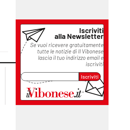
a
Iscriviti
alla Newsletter
Se vuoi ricevere gratuitamente
tutte le notizie di
Il Vibonese
lascia il tuo indirizzo email e
iscriviti
lacplay.it
lacitymag.it
Iscriviti
lactv.it
lacapitalenews.it
laconair.it
ilreggino.it
cosenzachannel.it
catanzarochannel.it