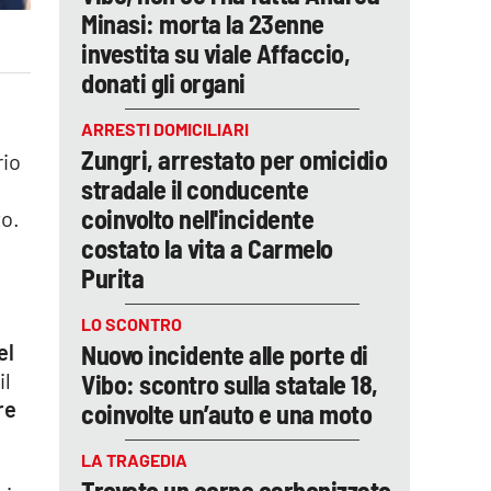
Minasi: morta la 23enne
investita su viale Affaccio,
donati gli organi
ARRESTI DOMICILIARI
Zungri, arrestato per omicidio
rio
stradale il conducente
coinvolto nell'incidente
to.
costato la vita a Carmelo
Purita
LO SCONTRO
Nuovo incidente alle porte di
el
il
Vibo: scontro sulla statale 18,
re
coinvolte un’auto e una moto
LA TRAGEDIA
Trovato un corpo carbonizzato