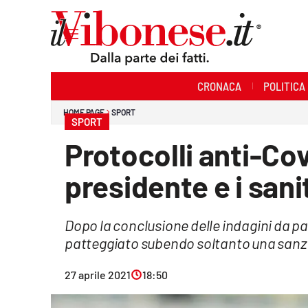
Sezioni
CRONACA
POLITICA
Cronaca
HOME PAGE
SPORT
SPORT
Politica
Protocolli anti-Covi
Sanità
presidente e i sani
Ambiente
Dopo la conclusione delle indagini da pa
Società
patteggiato subendo soltanto una sanz
Cultura
27 aprile 2021
18:50
Economia e Lavoro