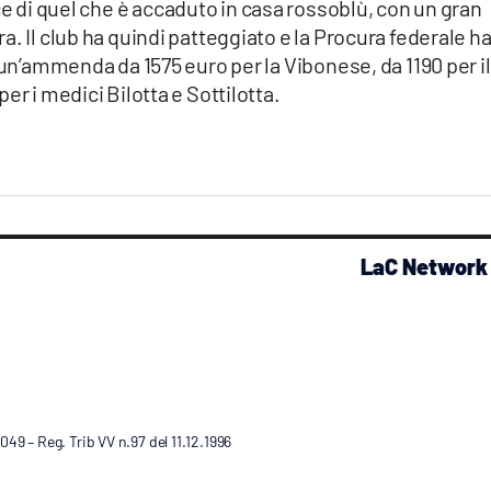
ce di quel che è accaduto in casa rossoblù, con un gran
. Il club ha quindi patteggiato e la Procura federale h
 un’ammenda da 1575 euro per la Vibonese, da 1190 per il
er i medici Bilotta e Sottilotta.
LaC Network
9 – Reg. Trib VV n.97 del 11.12.1996