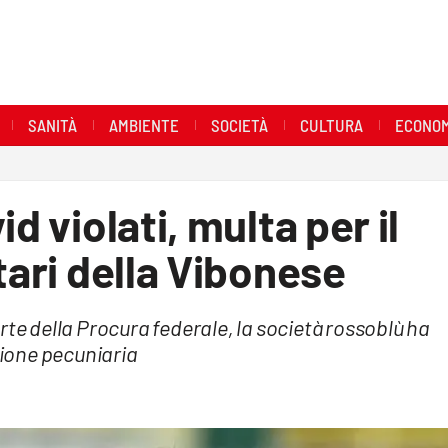
SANITÀ
AMBIENTE
SOCIETÀ
CULTURA
ECONOM
d violati, multa per il
tari della Vibonese
rte della Procura federale, la società rossoblù ha
ione pecuniaria