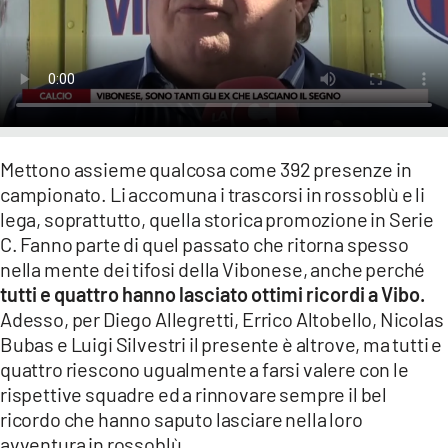
LACITYMAG.IT
ILREGGINO.IT
COSENZACHANNEL.IT
ILVIBONESE.IT
Mettono assieme qualcosa come 392 presenze in
campionato. Li accomuna i trascorsi in rossoblù e li
CATANZAROCHANNEL.IT
lega, soprattutto, quella storica promozione in Serie
LACAPITALENEWS.IT
C. Fanno parte di quel passato che ritorna spesso
nella mente dei tifosi della Vibonese, anche perché
tutti e quattro hanno lasciato ottimi ricordi a Vibo.
App
Adesso, per Diego Allegretti, Errico Altobello, Nicolas
ANDROID
Bubas e Luigi Silvestri il presente è altrove, ma tutti e
quattro riescono ugualmente a farsi valere con le
APPLE
rispettive squadre ed a rinnovare sempre il bel
ricordo che hanno saputo lasciare nella loro
avventura in rossoblù.