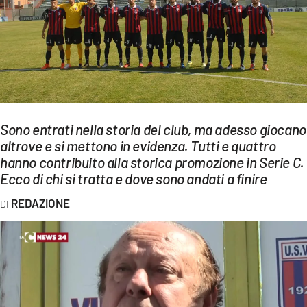
EVENTI
SPORT
Streaming
LAC TV
Sono entrati nella storia del club, ma adesso giocano
LAC NETWORK
altrove e si mettono in evidenza. Tutti e quattro
hanno contribuito alla storica promozione in Serie C.
LAC ONAIR
Ecco di chi si tratta e dove sono andati a finire
LaC
REDAZIONE
Network
LACPLAY.IT
LACTV.IT
LACONAIR.IT