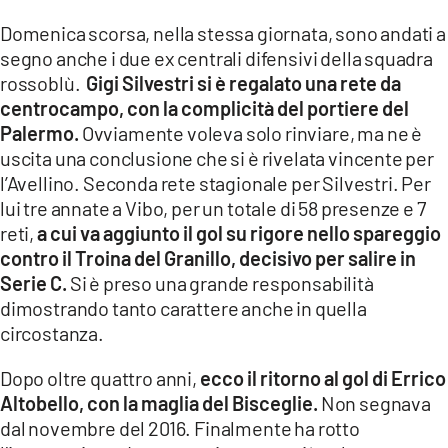
Domenica scorsa, nella stessa giornata, sono andati a
segno anche i due ex centrali difensivi della squadra
rossoblù.
Gigi Silvestri si è regalato una rete da
centrocampo, con la complicità del portiere del
Palermo.
Ovviamente voleva solo rinviare, ma ne è
uscita una conclusione che si è rivelata vincente per
l’Avellino. Seconda rete stagionale per Silvestri. Per
lui tre annate a Vibo, per un totale di 58 presenze e 7
reti,
a cui va aggiunto il gol su rigore nello spareggio
contro il Troina del Granillo, decisivo per salire in
Serie C.
Si è preso una grande responsabilità
dimostrando tanto carattere anche in quella
circostanza.
Dopo oltre quattro anni,
ecco il ritorno al gol di Errico
Altobello, con la maglia del Bisceglie.
Non segnava
dal novembre del 2016. Finalmente ha rotto