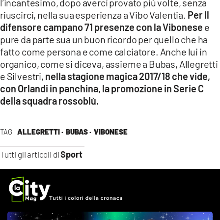
l’incantesimo, dopo averci provato più volte, senza
riuscirci, nella sua esperienza a Vibo Valentia.
Per il
difensore campano 71 presenze con la Vibonese
e
pure da parte sua un buon ricordo per quello che ha
fatto come persona e come calciatore. Anche lui in
organico, come si diceva, assieme a Bubas, Allegretti
e Silvestri,
nella stagione magica 2017/18 che vide,
con Orlandi in panchina, la promozione in Serie C
della squadra rossoblù.
TAG
ALLEGRETTI ·
BUBAS ·
VIBONESE
Sport
Tutti gli articoli di