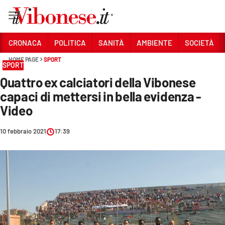
Vai
CRONACA
POLITICA
SANITÀ
AMBIENTE
SOCIETÀ
HOME PAGE
SPORT
Sezioni
SPORT
Quattro ex calciatori della Vibonese
CRONACA
capaci di mettersi in bella evidenza -
POLITICA
Video
SANITÀ
10 febbraio 2021
17:39
AMBIENTE
SOCIETÀ
CULTURA
ECONOMIA E LAVORO