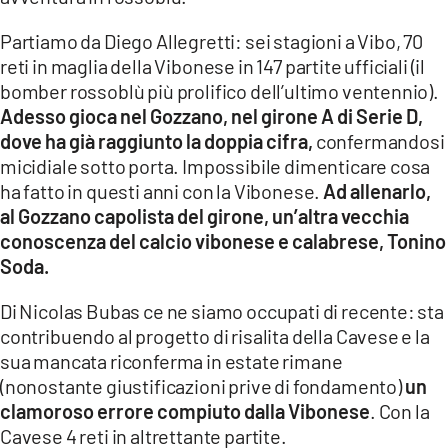
Partiamo da Diego Allegretti: sei stagioni a Vibo, 70
reti in maglia della Vibonese in 147 partite ufficiali (il
bomber rossoblù più prolifico dell’ultimo ventennio).
Adesso gioca nel Gozzano, nel girone A di Serie D,
dove ha già raggiunto la doppia cifra,
confermandosi
micidiale sotto porta. Impossibile dimenticare cosa
ha fatto in questi anni con la Vibonese.
Ad allenarlo,
al Gozzano capolista del girone, un’altra vecchia
conoscenza del calcio vibonese e calabrese, Tonino
Soda.
Di Nicolas Bubas ce ne siamo occupati di recente: sta
contribuendo al progetto di risalita della Cavese e la
sua mancata riconferma in estate rimane
(nonostante giustificazioni prive di fondamento)
un
clamoroso errore compiuto dalla Vibonese
. Con la
Cavese 4 reti in altrettante partite.