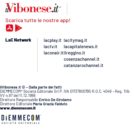
Scarica tutte le nostre app!
LaC Network
lacplay.it
lacitymag.it
lactv.it
lacapitalenews.it
laconair.it
ilreggino.it
cosenzachannel.it
catanzarochannel.it
ilVibonese.it © – Dalla parte dei fatti
DIEMMECOM® Società Editoriale Srl P. IVA 01737800795 R.O.C. 4049 – Reg. Trib
VV n.97 del 11.12.1996
Direttore Responsabile
Enrico De Girolamo
Direttore Editoriale
Maria Grazia Falduto
www.diemmecom.it