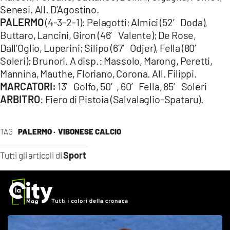
Senesi. All. D’Agostino.
PALERMO
(4-3-2-1): Pelagotti; Almici (52′ Doda),
Buttaro, Lancini, Giron (46′ Valente); De Rose,
Dall’Oglio, Luperini; Silipo (67′ Odjer), Fella (80′
Soleri); Brunori. A disp.: Massolo, Marong, Peretti,
Mannina, Mauthe, Floriano, Corona. All. Filippi.
MARCATORI:
13′ Golfo, 50′, 60′ Fella, 85′ Soleri
ARBITRO
: Fiero di Pistoia (Salvalaglio-Spataru).
TAG
PALERMO ·
VIBONESE CALCIO
Sport
Tutti gli articoli di