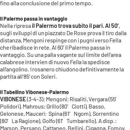
fino alla conclusione del primo tempo.
LACITYMAG.IT
Il Palermo passa in vantaggio
ILREGGINO.IT
Nella ripresa
il Palermo trova subito il pari. Al 50’
,
sugli sviluppi di un piazzato De Rose prova il tiro dalla
COSENZACHANNEL.IT
distanza, Mengoni respinge con i pugni verso Fella
ILVIBONESE.IT
che ribadisce in rete. Al 60’ il Palermo passa in
vantaggio. Su una palla vagante sul limite dell’area
CATANZAROCHANNEL.IT
calabrese intervien di nuovo Fella la spedisce
all’angolino. I rosanero chiudono definitivamente la
LACAPITALENEWS.IT
partita all’85’ con Soleri.
App
Il Tabellino Vibonese-Palermo
ANDROID
VIBONESE
(3-4-3): Mengoni; Risaliti, Vergara (55′
Polidori), Mahrous; Grillo (80′ Ciotti), Basso,
APPLE
Gelonese, Mauceri; Spina (61′ Ngom), Sorrentino
(80′ La Ragione), Golfo (61′ Tumbarello). A disp.:
Marson, Persano, Cattaneo, Bellini, Cigagna, Fomov,