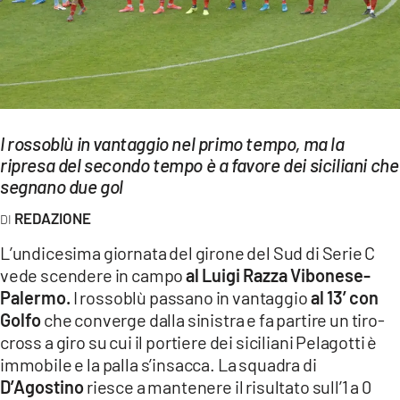
EVENTI
SPORT
Streaming
LAC TV
I rossoblù in vantaggio nel primo tempo, ma la
ripresa del secondo tempo è a favore dei siciliani che
LAC NETWORK
segnano due gol
LAC ONAIR
REDAZIONE
L’undicesima giornata del girone del Sud di Serie C
LaC
vede scendere in campo
al Luigi Razza Vibonese-
Network
Palermo.
I rossoblù passano in vantaggio
al 13’ con
LACPLAY.IT
Golfo
che converge dalla sinistra e fa partire un tiro-
cross a giro su cui il portiere dei siciliani Pelagotti è
LACTV.IT
immobile e la palla s’insacca. La squadra di
LACONAIR.IT
D’Agostino
riesce a mantenere il risultato sull’1 a 0