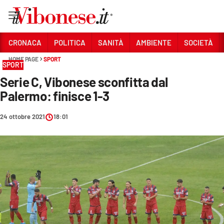
Vai
CRONACA
POLITICA
SANITÀ
AMBIENTE
SOCIETÀ
HOME PAGE
SPORT
Sezioni
SPORT
Serie C, Vibonese sconfitta dal
CRONACA
Palermo: finisce 1-3
POLITICA
24 ottobre 2021
18:01
SANITÀ
AMBIENTE
SOCIETÀ
CULTURA
ECONOMIA E LAVORO