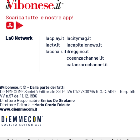
Scarica tutte le nostre app!
LaC Network
lacplay.it
lacitymag.it
lactv.it
lacapitalenews.it
laconair.it
ilreggino.it
cosenzachannel.it
catanzarochannel.it
ilVibonese.it © – Dalla parte dei fatti
DIEMMECOM® Società Editoriale Srl P. IVA 01737800795 R.O.C. 4049 – Reg. Trib
VV n.97 del 11.12.1996
Direttore Responsabile
Enrico De Girolamo
Direttore Editoriale
Maria Grazia Falduto
www.diemmecom.it