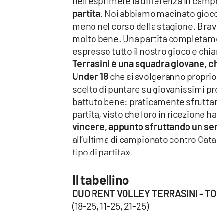
nell’esprimere la differenza in camp
partita.
Noi abbiamo macinato gioco c
meno nel corso della stagione. Brav
molto bene. Una partita completamen
espresso tutto il nostro gioco e chi
Terrasini è una squadra giovane, che
Under 18
che si svolgeranno proprio 
scelto di puntare su giovanissimi pr
battuto bene: praticamente sfrutta
partita, visto che loro in ricezione ha
vincere, appunto sfruttando un serv
all’ultima di campionato contro Catan
tipo di partita».
Il tabellino
DUO RENT VOLLEY TERRASINI – TO
(18-25, 11-25, 21-25)