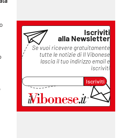
ata
o
Iscriviti
alla Newsletter
Se vuoi ricevere gratuitamente
tutte le notizie di
Il Vibonese
o
lascia il tuo indirizzo email e
iscriviti
Iscriviti
o