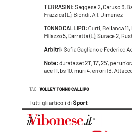
TERRASINI:
Saggese 2, Caruso 6, Bas
Frazzica (L), Biondi. All. Jimenez
TONNO CALLIPO:
Curti, Bellanca 11,
Milazzo 5, Darretta (L), Surace 2, Rus
Arbitri:
Sofia Gagliano e Federico 
Note:
durata set 21’, 17’, 25’, per un’o
ace 11, bs 10, muri 4, errori 16. At
TAG
VOLLEY TONNO CALLIPO
Tutti gli articoli di
Sport