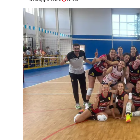
Eventi
Sport
Streaming
LaC TV
Lac Network
LaC OnAir
LaC
Network
lacplay.it
lactv.it