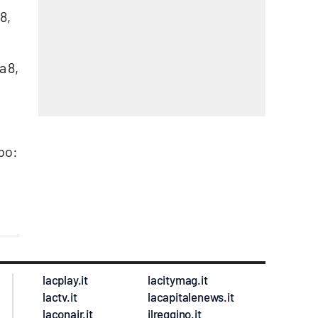
8,
a 8,
ibo:
lacplay.it
lacitymag.it
lactv.it
lacapitalenews.it
laconair.it
ilreggino.it