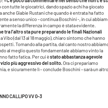
o: «
C’è poco da commentare nel senso che non c’è st
on tutte le giocatrici, dando spazio a chi ha giocato
a anche Giabie Rustani che quando è entrata ha fatto
te a senso unico – continua Boschini -, in cui abbiam
aramente la differenza in campo è stata evidente.
 tra l’altro sta pure preparando le finali Nazionali
a Vibo (dal 13 al 18 maggio), chiaro sintomo che hanno
ospetti. Tornando alla partita, dal canto nostro abbiam
ndo al meglio questo fondamentale abbiamo vinto la
nno fatto fatica. Per cui è
stato abbastanza agevole
izio più aggressivo del solito.
Ora ci prepariamo
ia, e sicuramente lì – conclude Boschini – sarà un altr
NNO CALLIPO VV 0-3