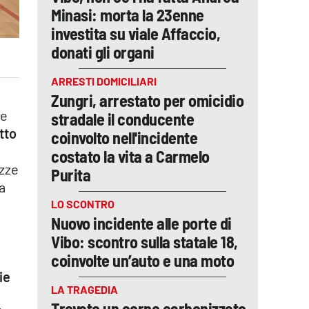
Minasi: morta la 23enne
investita su viale Affaccio,
donati gli organi
ARRESTI DOMICILIARI
Zungri, arrestato per omicidio
ne
stradale il conducente
tto
coinvolto nell'incidente
costato la vita a Carmelo
azze
Purita
a
LO SCONTRO
Nuovo incidente alle porte di
Vibo: scontro sulla statale 18,
coinvolte un’auto e una moto
ie
LA TRAGEDIA
Trovato un corpo carbonizzato