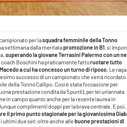
 campionato per la
squadra femminile della Tonno
una settimana dalla meritata
promozione in B1
, si impo
va,
superando la giovane Terrasini Palermo con un ne
ui coach Boschini ha praticamente fatto
ruotare tutto
a Macedo a cui ha concesso un turno di riposo
. Le rag
nnesimo successo di un campionato che verrà ricordato 
ile della Tonno Callipo. Così è stata l’occasione per
uona prestazione condita da 5 punti), per lei un’annata
one in campo quanto anche per la recente laurea in
dunque complimenti doppi per la brava centrale. E poi,
are il primo punto stagionale per la giovanissima Giab
ultimi due set; oltre anche alle
buone prestazioni di