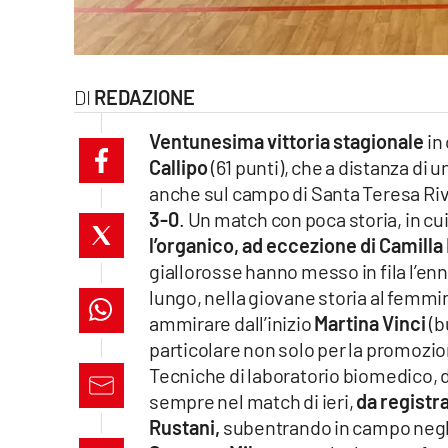
laconair.it
lacitymag.it
REDAZIONE
ilreggino.it
Ventunesima vittoria stagionale
in
Callipo
(61 punti), che a distanza di 
cosenzachannel.it
anche sul campo di Santa Teresa Ri
3-0
. Un match con poca storia, in c
ilvibonese.it
l’organico, ad eccezione di Camill
catanzarochannel.it
giallorosse hanno messo in fila l’e
lungo, nella giovane storia al femmin
lacapitalenews.it
ammirare dall’inizio
Martina Vinci
(b
particolare non solo per la promozi
Tecniche di laboratorio biomedico, 
App
sempre nel match di ieri,
da registr
Android
Rustani,
subentrando in campo negli 