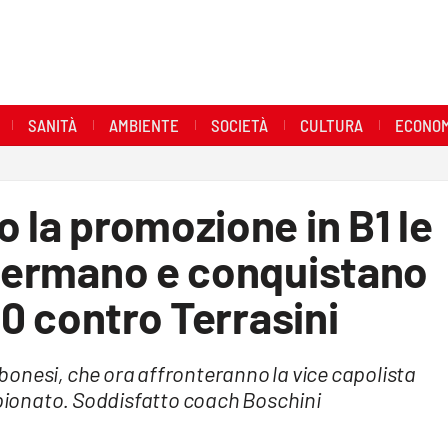
SANITÀ
AMBIENTE
SOCIETÀ
CULTURA
ECONOM
o la promozione in B1 le
 fermano e conquistano
3-0 contro Terrasini
onesi, che ora affronteranno la vice capolista
ampionato. Soddisfatto coach Boschini