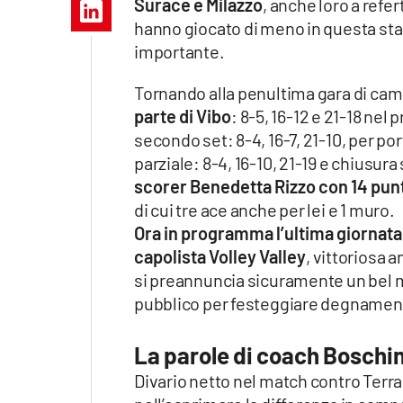
Surace e Milazzo
, anche loro a refe
Apple
hanno giocato di meno in questa sta
importante.
Tornando alla penultima gara di camp
Vai
parte di Vibo
: 8-5, 16-12 e 21-18 nel
secondo set: 8-4, 16-7, 21-10, per port
parziale: 8-4, 16-10, 21-19 e chiusura
scorer Benedetta Rizzo con 14 punti 
di cui tre ace anche per lei e 1 muro.
Ora in programma l’ultima giornata 
capolista Volley Valley
, vittoriosa 
si preannuncia sicuramente un bel m
pubblico per festeggiare degnament
La parole di coach Boschin
Divario netto nel match contro Terra