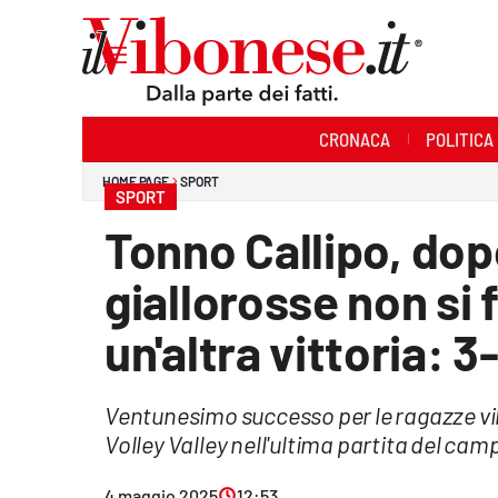
Sezioni
CRONACA
POLITICA
Cronaca
HOME PAGE
SPORT
SPORT
Politica
Tonno Callipo, dop
Sanità
giallorosse non si
Ambiente
un'altra vittoria: 
Società
Ventunesimo successo per le ragazze vib
Cultura
Volley Valley nell'ultima partita del c
Economia e Lavoro
4 maggio 2025
12:53