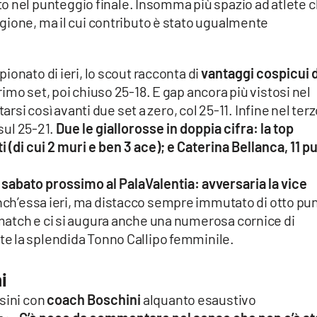
rto nel punteggio finale. Insomma più spazio ad atlete 
gione, ma il cui contributo è stato ugualmente
ionato di ieri, lo scout racconta di
vantaggi cospicui 
 primo set, poi chiuso 25-18. E gap ancora più vistosi nel
arsi così avanti due set a zero, col 25-11. Infine nel ter
 sul 25-21.
Due le giallorosse in doppia cifra: la top
(di cui 2 muri e ben 3 ace); e Caterina Bellanca, 11 pu
sabato prossimo al PalaValentia: avversaria la vice
anch’essa ieri, ma distacco sempre immutato di otto pun
atch e ci si augura anche una numerosa cornice di
e la splendida Tonno Callipo femminile.
i
sini con
coach Boschini
alquanto esaustivo