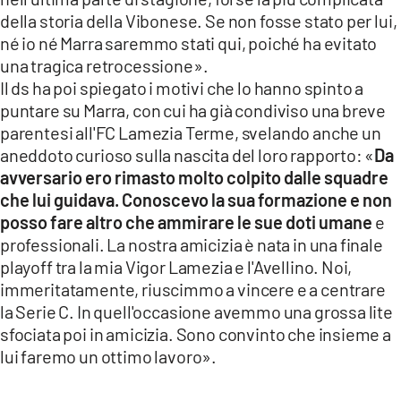
della storia della Vibonese. Se non fosse stato per lui,
né io né Marra saremmo stati qui, poiché ha evitato
una tragica retrocessione».
Il ds ha poi spiegato i motivi che lo hanno spinto a
puntare su Marra, con cui ha già condiviso una breve
parentesi all'FC Lamezia Terme, svelando anche un
aneddoto curioso sulla nascita del loro rapporto: «
Da
avversario ero rimasto molto colpito dalle squadre
che lui guidava. Conoscevo la sua formazione e non
posso fare altro che ammirare le sue doti umane
e
professionali. La nostra amicizia è nata in una finale
playoff tra la mia Vigor Lamezia e l'Avellino. Noi,
immeritatamente, riuscimmo a vincere e a centrare
la Serie C. In quell'occasione avemmo una grossa lite
sfociata poi in amicizia. Sono convinto che insieme a
lui faremo un ottimo lavoro».