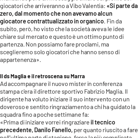
giocatori che arriveranno a Vibo Valentia:
«Si parte da
zero, dal momento che non avevamo alcun
giocatore contrattualizzato in organico
. Fin da
subito, però, ho visto che la società aveva le idee
chiare sul mercato e questo è un ottimo punto di
partenza. Non possiamo fare proclami, ma
sceglieremo solo giocatori che hanno senso di
appartenenza».
Il ds Maglia e il retroscena su Marra
Ad accompagnare il nuovo mister in conferenza
stampa c'era il direttore sportivo Fabrizio Maglia. Il
dirigente ha voluto iniziare il suo intervento con un
doveroso e sentito ringraziamento a chi ha guidato la
squadra fino a poche settimane fa:
«Prima di iniziare vorrei ringraziare
il tecnico
precedente, Danilo Fanello,
per quanto riuscito a fare
nell'ultima parte di stagione, forse la più complicata