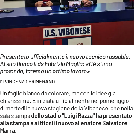
EVENTI
SPORT
Streaming
LAC TV
Presentato ufficialmente il nuovo tecnico rossoblù.
LAC NETWORK
Al suo fianco il ds Fabrizio Maglia: «C'è stima
profonda, faremo un ottimo lavoro»
LAC ONAIR
VINCENZO PRIMERANO
LaC
Un foglio bianco da colorare, ma con le idee già
Network
chiarissime. È iniziata ufficialmente nel pomeriggio
LACPLAY.IT
di martedì la nuova stagione della Vibonese, che nella
sala stampa
dello stadio "Luigi Razza" ha presentato
LACTV.IT
alla stampa e ai tifosi il nuovo allenatore Salvatore
LACONAIR.IT
Marra.