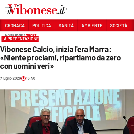
Vai
CRONACA
POLITICA
SANITÀ
AMBIENTE
SOCIETÀ
HOME PAGE
SPORT
Sezioni
LA PRESENTAZIONE
Vibonese Calcio, inizia l'era Marra:
CRONACA
«Niente proclami, ripartiamo da zero
POLITICA
con uomini veri»
SANITÀ
7 luglio 2026
16:58
AMBIENTE
SOCIETÀ
CULTURA
ECONOMIA E LAVORO