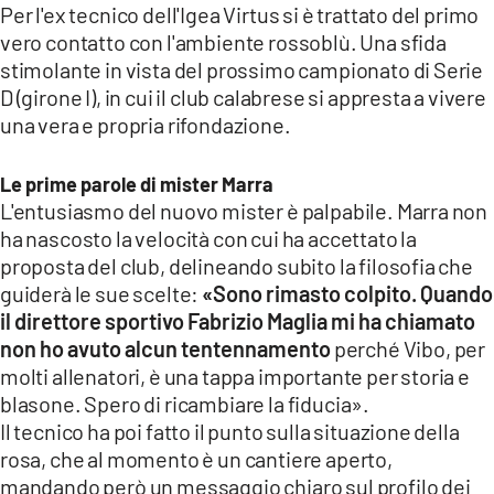
Per l'ex tecnico dell'Igea Virtus si è trattato del primo
LACITYMAG.IT
vero contatto con l'ambiente rossoblù. Una sfida
stimolante in vista del prossimo campionato di Serie
ILREGGINO.IT
D (girone I), in cui il club calabrese si appresta a vivere
una vera e propria rifondazione.
COSENZACHANNEL.IT
ILVIBONESE.IT
Le prime parole di mister Marra
L'entusiasmo del nuovo mister è palpabile. Marra non
CATANZAROCHANNEL.IT
ha nascosto la velocità con cui ha accettato la
proposta del club, delineando subito la filosofia che
LACAPITALENEWS.IT
guiderà le sue scelte:
«Sono rimasto colpito. Quando
il direttore sportivo Fabrizio Maglia mi ha chiamato
App
non ho avuto alcun tentennamento
perché Vibo, per
ANDROID
molti allenatori, è una tappa importante per storia e
blasone. Spero di ricambiare la fiducia».
APPLE
Il tecnico ha poi fatto il punto sulla situazione della
rosa, che al momento è un cantiere aperto,
mandando però un messaggio chiaro sul profilo dei