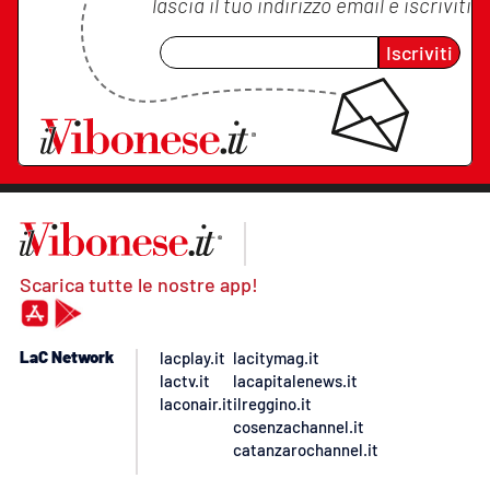
lascia il tuo indirizzo email e iscriviti
Iscriviti
Scarica tutte le nostre app!
LaC Network
lacplay.it
lacitymag.it
lactv.it
lacapitalenews.it
laconair.it
ilreggino.it
cosenzachannel.it
catanzarochannel.it