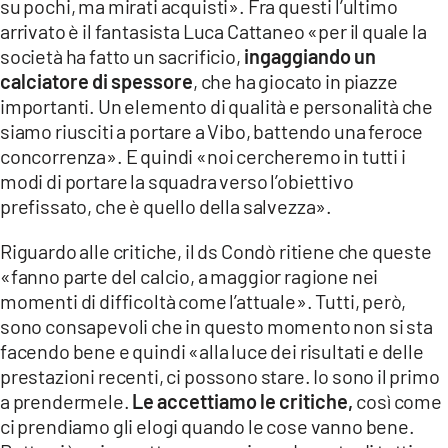
su pochi, ma mirati acquisti». Fra questi l’ultimo
arrivato è il fantasista Luca Cattaneo «per il quale la
società ha fatto un sacrificio,
ingaggiando un
calciatore di spessore
, che ha giocato in piazze
importanti. Un elemento di qualità e personalità che
siamo riusciti a portare a Vibo, battendo una feroce
concorrenza». E quindi «noi cercheremo in tutti i
modi di portare la squadra verso l’obiettivo
prefissato, che è quello della salvezza».
Riguardo alle critiche, il ds Condò ritiene che queste
«fanno parte del calcio, a maggior ragione nei
momenti di difficoltà come l’attuale». Tutti, però,
sono consapevoli che in questo momento non si sta
facendo bene e quindi «alla luce dei risultati e delle
prestazioni recenti, ci possono stare. Io sono il primo
a prendermele.
Le accettiamo le critiche,
così come
ci prendiamo gli elogi quando le cose vanno bene.