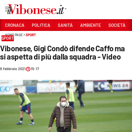
Vai
CRONACA
POLITICA
SANITÀ
AMBIENTE
SOCIETÀ
HOME PAGE
SPORT
Sezioni
SPORT
Vibonese, Gigi Condò difende Caffo ma
CRONACA
si aspetta di più dalla squadra - Video
POLITICA
9 febbraio 2021
15:17
SANITÀ
AMBIENTE
SOCIETÀ
CULTURA
ECONOMIA E LAVORO