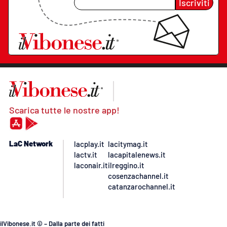
Iscriviti
Scarica tutte le nostre app!
LaC Network
lacplay.it
lacitymag.it
lactv.it
lacapitalenews.it
laconair.it
ilreggino.it
cosenzachannel.it
catanzarochannel.it
ilVibonese.it © – Dalla parte dei fatti