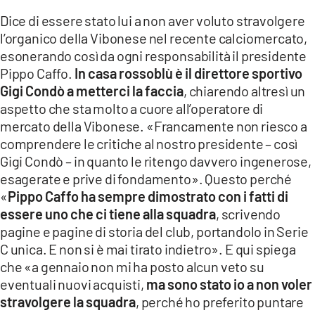
LACITYMAG.IT
Dice di essere stato lui a non aver voluto stravolgere
l’organico della Vibonese nel recente calciomercato,
ILREGGINO.IT
esonerando così da ogni responsabilità il presidente
Pippo Caffo.
In casa rossoblù è il direttore sportivo
COSENZACHANNEL.IT
Gigi Condò a metterci la faccia
, chiarendo altresì un
aspetto che sta molto a cuore all’operatore di
ILVIBONESE.IT
mercato della Vibonese. «Francamente non riesco a
CATANZAROCHANNEL.IT
comprendere le critiche al nostro presidente – così
Gigi Condò – in quanto le ritengo davvero ingenerose,
LACAPITALENEWS.IT
esagerate e prive di fondamento». Questo perché
«
Pippo Caffo ha sempre dimostrato con i fatti di
App
essere uno che ci tiene alla squadra
, scrivendo
pagine e pagine di storia del club, portandolo in Serie
ANDROID
C unica. E non si è mai tirato indietro». E qui spiega
APPLE
che «a gennaio non mi ha posto alcun veto su
eventuali nuovi acquisti,
ma sono stato io a non voler
stravolgere la squadra
, perché ho preferito puntare