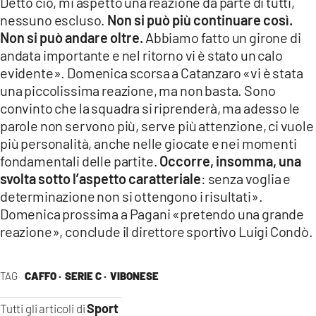
Detto ciò, mi aspetto una reazione da parte di tutti,
nessuno escluso.
Non si può più continuare così.
Non si può andare oltre.
Abbiamo fatto un girone di
andata importante e nel ritorno vi è stato un calo
evidente». Domenica scorsa a Catanzaro «vi è stata
una piccolissima reazione, ma non basta. Sono
convinto che la squadra si riprenderà, ma adesso le
parole non servono più, serve più attenzione, ci vuole
più personalità, anche nelle giocate e nei momenti
fondamentali delle partite.
Occorre, insomma, una
svolta sotto l’aspetto caratteriale
: senza voglia e
determinazione non si ottengono i risultati».
Domenica prossima a Pagani «pretendo una grande
reazione», conclude il direttore sportivo Luigi Condò.
TAG
CAFFO ·
SERIE C ·
VIBONESE
Sport
Tutti gli articoli di