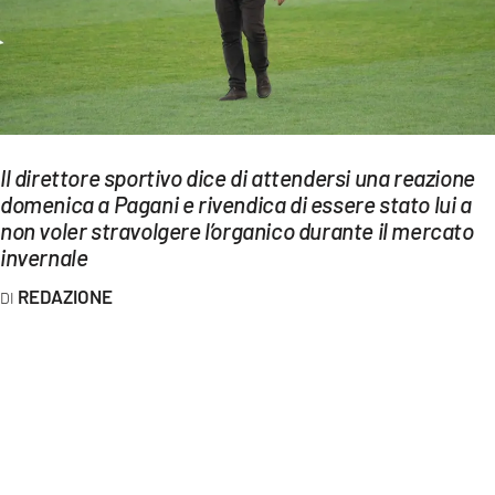
EVENTI
SPORT
Streaming
LAC TV
Il direttore sportivo dice di attendersi una reazione
domenica a Pagani e rivendica di essere stato lui a
LAC NETWORK
non voler stravolgere l’organico durante il mercato
invernale
LAC ONAIR
REDAZIONE
LaC
Network
LACPLAY.IT
LACTV.IT
LACONAIR.IT