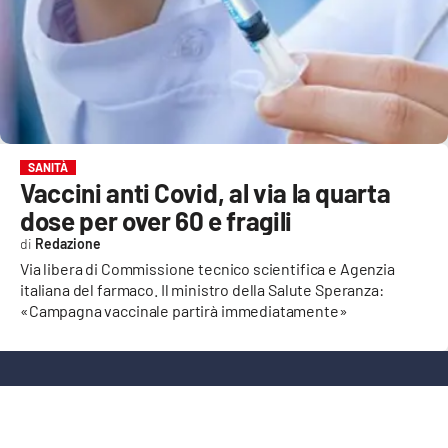
EVENTI
SPORT
Streaming
LAC TV
SANITÀ
Vaccini anti Covid, al via la quarta
LAC NETWORK
dose per over 60 e fragili
LAC ONAIR
Redazione
Via libera di Commissione tecnico scientifica e Agenzia
italiana del farmaco. Il ministro della Salute Speranza:
LaC
Network
«Campagna vaccinale partirà immediatamente»
LACPLAY.IT
LACTV.IT
LACONAIR.IT