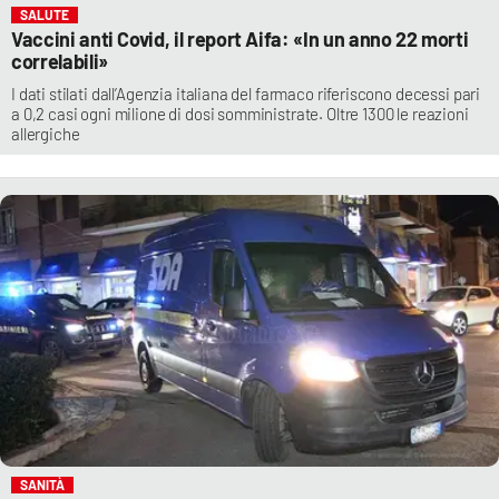
SALUTE
Vaccini anti Covid, il report Aifa: «In un anno 22 morti
correlabili»
I dati stilati dall’Agenzia italiana del farmaco riferiscono decessi pari
a 0,2 casi ogni milione di dosi somministrate. Oltre 1300 le reazioni
allergiche
SANITÀ