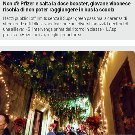
Non c'è Pfizer e salta la dose booster, giovane vibonese
rischia di non poter raggiungere in bus la scuola
Mezzi pubblici off limits senza il Super green pass ma la carenza di
siero rende difficile la vaccinazione per diversi ragazzi. I genitori di
una allieva: «Si intervenga prima del ritorno in classe». L’Asp
precisa: «Pfizer arriva, meglio prenotare»