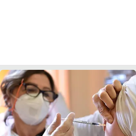
LACITYMAG.IT
ILREGGINO.IT
COSENZACHANNEL.IT
ILVIBONESE.IT
CATANZAROCHANNEL.IT
LACAPITALENEWS.IT
App
ANDROID
APPLE