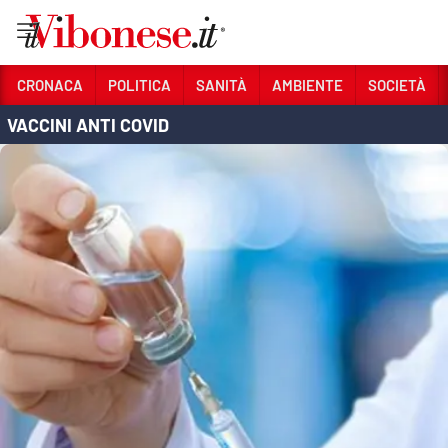
Vai
CRONACA
POLITICA
SANITÀ
AMBIENTE
SOCIETÀ
VACCINI ANTI COVID
Sezioni
CRONACA
POLITICA
SANITÀ
AMBIENTE
SOCIETÀ
CULTURA
ECONOMIA E LAVORO