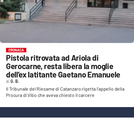
EVENTI
SPORT
Streaming
LAC TV
CRONACA
Pistola ritrovata ad Ariola di
LAC NETWORK
Gerocarne, resta libera la moglie
LAC ONAIR
dell’ex latitante Gaetano Emanuele
G. B.
LaC
Il Tribunale del Riesame di Catanzaro rigetta l’appello della
Network
Procura di Vibo che aveva chiesto il carcere
LACPLAY.IT
LACTV.IT
LACONAIR.IT