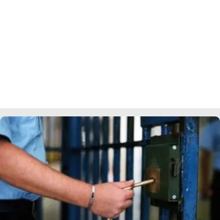
LACITYMAG.IT
ILREGGINO.IT
COSENZACHANNEL.IT
ILVIBONESE.IT
CATANZAROCHANNEL.IT
LACAPITALENEWS.IT
App
ANDROID
APPLE