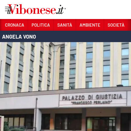
Vai
CRONACA
POLITICA
SANITÀ
AMBIENTE
SOCIETÀ
ANGELA VONO
Sezioni
CRONACA
POLITICA
SANITÀ
AMBIENTE
SOCIETÀ
CULTURA
ECONOMIA E LAVORO