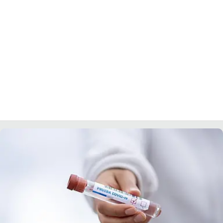
LACITYMAG.IT
ILREGGINO.IT
COSENZACHANNEL.IT
ILVIBONESE.IT
CATANZAROCHANNEL.IT
LACAPITALENEWS.IT
App
ANDROID
APPLE