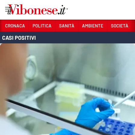
Vai
CRONACA
POLITICA
SANITÀ
AMBIENTE
SOCIETÀ
CASI POSITIVI
Sezioni
CRONACA
POLITICA
SANITÀ
AMBIENTE
SOCIETÀ
CULTURA
ECONOMIA E LAVORO