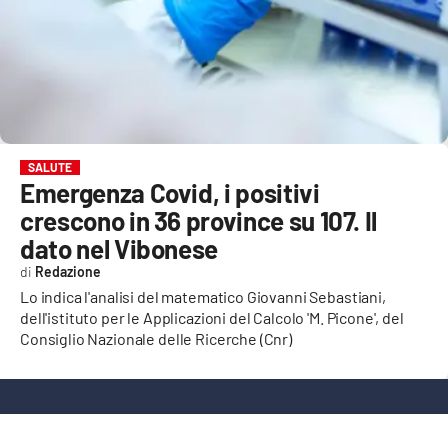
EVENTI
SPORT
Streaming
LAC TV
SALUTE
Emergenza Covid, i positivi
LAC NETWORK
crescono in 36 province su 107. Il
LAC ONAIR
dato nel Vibonese
Redazione
LaC
Lo indica l'analisi del matematico Giovanni Sebastiani,
Network
dell'istituto per le Applicazioni del Calcolo 'M. Picone', del
Consiglio Nazionale delle Ricerche (Cnr)
LACPLAY.IT
LACTV.IT
LACONAIR.IT