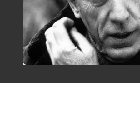
Eventi
Sport
Streaming
LaC TV
Lac Network
LaC OnAir
LaC
Network
lacplay.it
lactv.it