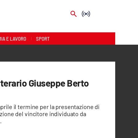
IA E LAVORO
SPORT
etterario Giuseppe Berto
prile il termine per la presentazione di
azione del vincitore individuato da
.