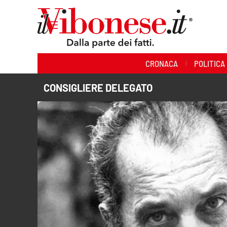
Sezioni
CRONACA
POLITICA
Cronaca
CONSIGLIERE DELEGATO
Politica
Sanità
Ambiente
Società
Cultura
Economia e Lavoro