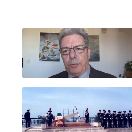
laconair.it
lacitymag.it
ilreggino.it
cosenzachannel.it
ilvibonese.it
catanzarochannel.it
lacapitalenews.it
App
Android