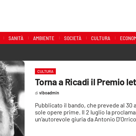
SANITÀ
AMBIENTE
SOCIETÀ
CULTURA
ECONOM
CULTURA
Torna a Ricadi il Premio l
viboadmin
Pubblicato il bando, che prevede al 30 a
sole opere prime. Il 2 luglio la proclam
un’autorevole giuria da Antonio D’Orrico