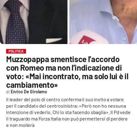
EVENTI
SPORT
Streaming
LAC TV
POLITICA
Muzzopappa smentisce l’accordo
LAC NETWORK
con Romeo ma non l’indicazione di
LAC ONAIR
voto: «Mai incontrato, ma solo lui è il
cambiamento»
LaC
Enrico De Girolamo
Network
Il leader del polo di centro conferma il suo invito a votare
LACPLAY.IT
per il candidato del centrosinistra: «Però non ho nessuna
intenzione di vederlo. Chi lo sta facendo sbaglia». Il Pd vede
LACTV.IT
il traguardo ma Forza Italia non può permettersi di perdere
e non mollerà
LACONAIR.IT