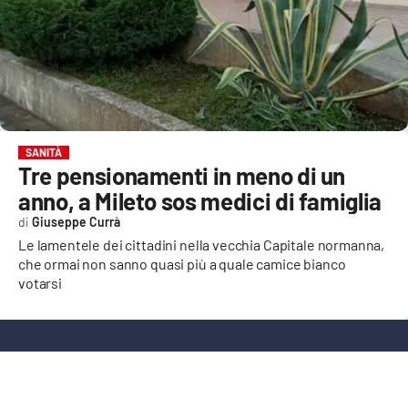
EVENTI
SPORT
Streaming
LAC TV
SANITÀ
Tre pensionamenti in meno di un
LAC NETWORK
anno, a Mileto sos medici di famiglia
LAC ONAIR
Giuseppe Currà
Le lamentele dei cittadini nella vecchia Capitale normanna,
che ormai non sanno quasi più a quale camice bianco
LaC
Network
votarsi
LACPLAY.IT
LACTV.IT
LACONAIR.IT