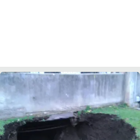
LACITYMAG.IT
ILREGGINO.IT
COSENZACHANNEL.IT
ILVIBONESE.IT
CATANZAROCHANNEL.IT
LACAPITALENEWS.IT
App
ANDROID
APPLE