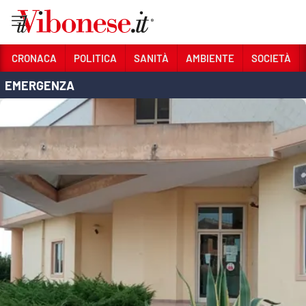
Vai
CRONACA
POLITICA
SANITÀ
AMBIENTE
SOCIETÀ
EMERGENZA
Sezioni
CRONACA
POLITICA
SANITÀ
AMBIENTE
SOCIETÀ
CULTURA
ECONOMIA E LAVORO