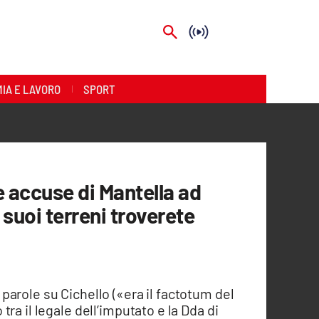
IA E LAVORO
SPORT
 accuse di Mantella ad
 suoi terreni troverete
arole su Cichello («era il factotum del
ra il legale dell’imputato e la Dda di