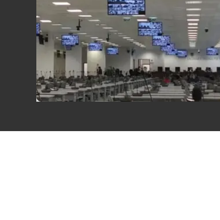
Eventi
Sport
Streaming
LaC TV
Lac Network
LaC OnAir
LaC
Network
lacplay.it
lactv.it