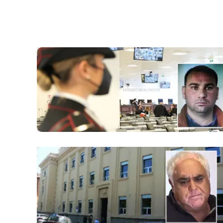
laconair.it
lacitymag.it
ilreggino.it
cosenzachannel.it
ilvibonese.it
catanzarochannel.it
lacapitalenews.it
App
Android