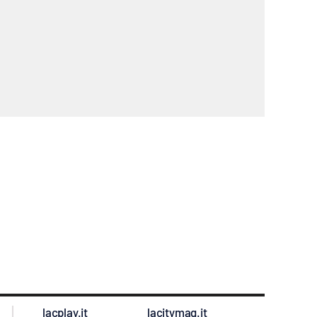
lacplay.it
lacitymag.it