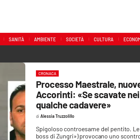
SANITÀ
AMBIENTE
SOCIETÀ
CULTURA
ECONOM
CRONACA
Processo Maestrale, nuove
Accorinti: «Se scavate nei
qualche cadavere»
Alessia Truzzolillo
Spigoloso controesame del pentito. Le p
boss di Zungri») provocano uno scontro t