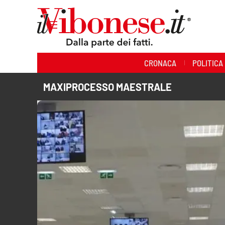
Sezioni
CRONACA
POLITICA
Cronaca
MAXIPROCESSO MAESTRALE
Politica
Sanità
Ambiente
Società
Cultura
Economia e Lavoro