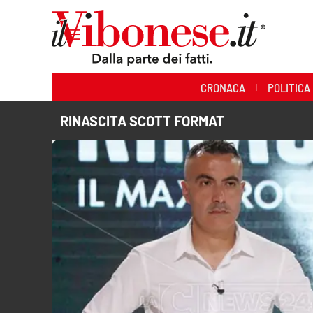
Sezioni
CRONACA
POLITICA
Cronaca
RINASCITA SCOTT FORMAT
Politica
Sanità
Ambiente
Società
Cultura
Economia e Lavoro