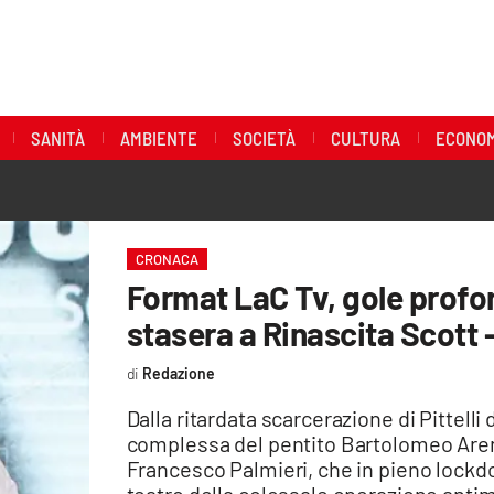
SANITÀ
AMBIENTE
SOCIETÀ
CULTURA
ECONOM
CRONACA
Format LaC Tv, gole profon
stasera a Rinascita Scott 
Redazione
Dalla ritardata scarcerazione di Pittelli
complessa del pentito Bartolomeo Arena.
Francesco Palmieri, che in pieno lockdo