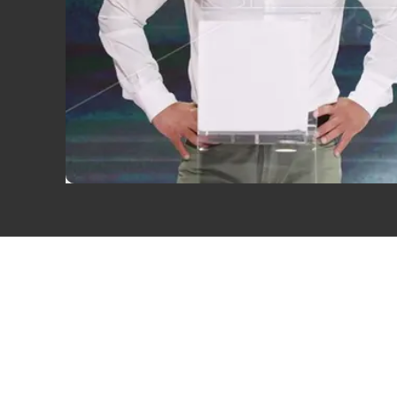
Eventi
Sport
Streaming
LaC TV
Lac Network
LaC OnAir
LaC
Network
lacplay.it
lactv.it