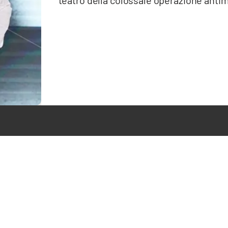
teatro della colossale operazione anti