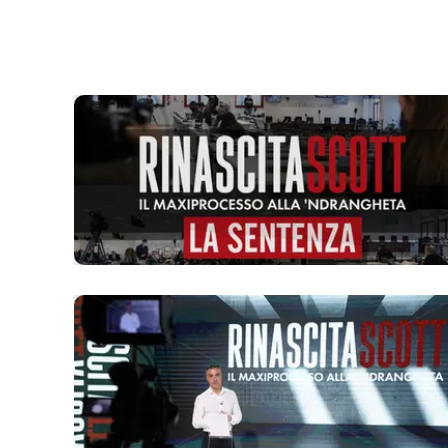
laconair.it
lacitymag.it
ilreggino.it
cosenzachannel.it
ilvibonese.it
catanzarochannel.it
lacapitalenews.it
App
Android