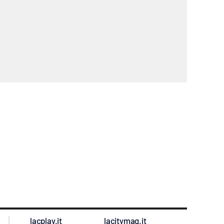
lacplay.it
lacitymag.it