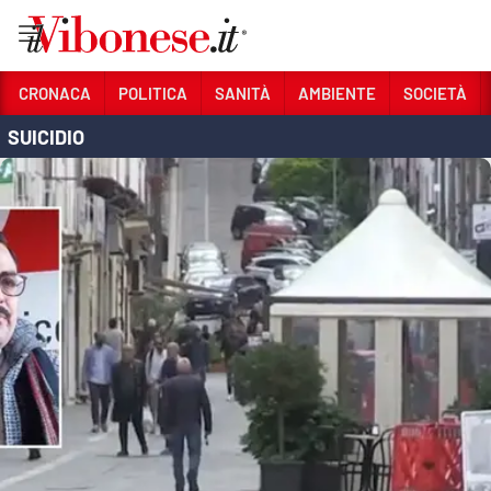
Vai
CRONACA
POLITICA
SANITÀ
AMBIENTE
SOCIETÀ
SUICIDIO
Sezioni
CRONACA
POLITICA
SANITÀ
AMBIENTE
SOCIETÀ
CULTURA
ECONOMIA E LAVORO