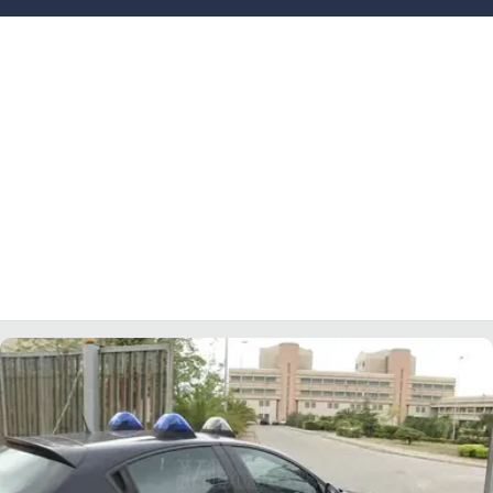
LACITYMAG.IT
ILREGGINO.IT
COSENZACHANNEL.IT
ILVIBONESE.IT
CATANZAROCHANNEL.IT
LACAPITALENEWS.IT
App
ANDROID
APPLE