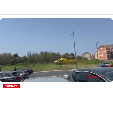
LACITYMAG.IT
ILREGGINO.IT
COSENZACHANNEL.IT
ILVIBONESE.IT
CATANZAROCHANNEL.IT
LACAPITALENEWS.IT
App
ANDROID
CRONACA
APPLE