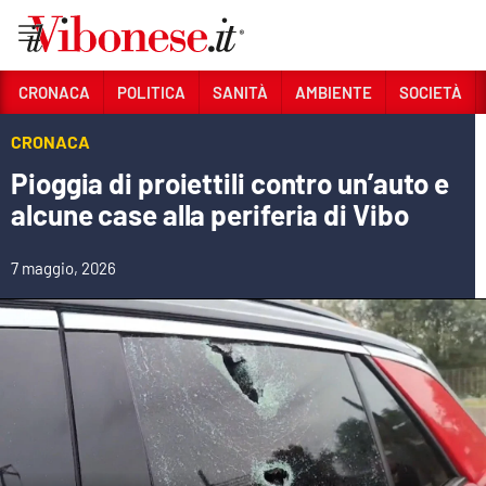
Vai
CRONACA
POLITICA
SANITÀ
AMBIENTE
SOCIETÀ
Sezioni
CRONACA
CRONACA
Pioggia di proiettili contro un’auto e
alcune case alla periferia di Vibo
POLITICA
SANITÀ
7 maggio, 2026
AMBIENTE
SOCIETÀ
CULTURA
ECONOMIA E LAVORO