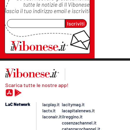
tutte le notizie di
Il Vibonese
lascia il tuo indirizzo email e iscriviti
Iscriviti
Scarica tutte le nostre app!
LaC Network
lacplay.it
lacitymag.it
lactv.it
lacapitalenews.it
laconair.it
ilreggino.it
cosenzachannel.it
catanzarochannel.it