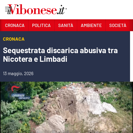
Vai
CRONACA
POLITICA
SANITÀ
AMBIENTE
SOCIETÀ
Sezioni
CRONACA
CRONACA
Sequestrata discarica abusiva tra
Nicotera e Limbadi
POLITICA
SANITÀ
13 maggio, 2026
AMBIENTE
SOCIETÀ
CULTURA
ECONOMIA E LAVORO