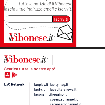
tutte le notizie di
Il Vibonese
lascia il tuo indirizzo email e iscriviti
Iscriviti
Scarica tutte le nostre app!
LaC Network
lacplay.it
lacitymag.it
lactv.it
lacapitalenews.it
laconair.it
ilreggino.it
cosenzachannel.it
catanzarochannel.it