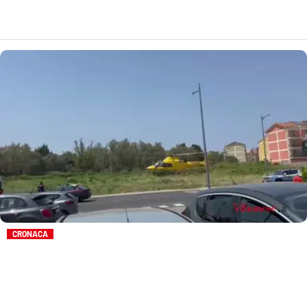
LACITYMAG.IT
ILREGGINO.IT
COSENZACHANNEL.IT
ILVIBONESE.IT
CATANZAROCHANNEL.IT
LACAPITALENEWS.IT
App
ANDROID
CRONACA
APPLE