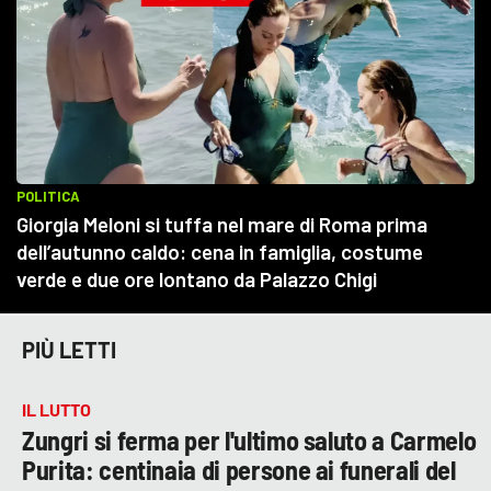
LACITYMAG.IT
ILREGGINO.IT
COSENZACHANNEL.IT
ILVIBONESE.IT
CATANZAROCHANNEL.IT
LACAPITALENEWS.IT
App
PIÙ LETTI
ANDROID
IL LUTTO
APPLE
Zungri si ferma per l'ultimo saluto a Carmelo
Purita: centinaia di persone ai funerali del