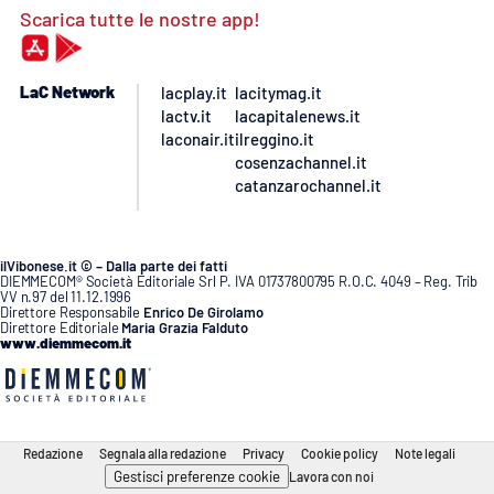
Scarica tutte le nostre app!
LaC Network
lacplay.it
lacitymag.it
lactv.it
lacapitalenews.it
laconair.it
ilreggino.it
cosenzachannel.it
catanzarochannel.it
ilVibonese.it © – Dalla parte dei fatti
DIEMMECOM® Società Editoriale Srl P. IVA 01737800795 R.O.C. 4049 – Reg. Trib
VV n.97 del 11.12.1996
Direttore Responsabile
Enrico De Girolamo
Direttore Editoriale
Maria Grazia Falduto
www.diemmecom.it
Redazione
Segnala alla redazione
Privacy
Cookie policy
Note legali
Gestisci preferenze cookie
Lavora con noi