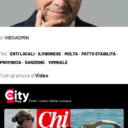
EVENTI
SPORT
Streaming
VIBOADMIN
LAC TV
TAG
ENTI LOCALI ·
ILVIBONESE ·
MULTA ·
PATTO STABILITÀ ·
LAC NETWORK
PROVINCIA ·
SANZIONE ·
VIMINALE
LAC ONAIR
Video
Tutti gli articoli di
LaC
Network
LACPLAY.IT
LACTV.IT
LACONAIR.IT