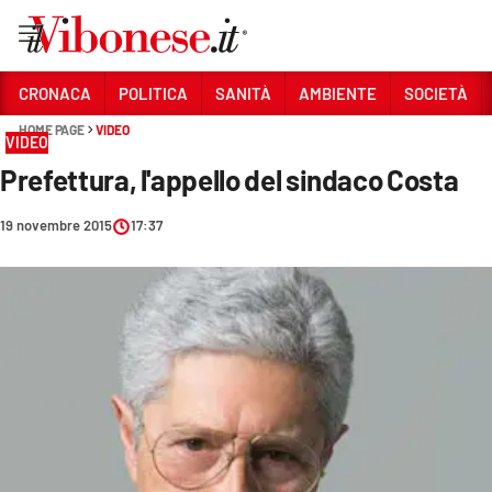
Vai
CRONACA
POLITICA
SANITÀ
AMBIENTE
SOCIETÀ
HOME PAGE
VIDEO
Sezioni
VIDEO
Prefettura, l'appello del sindaco Costa
CRONACA
POLITICA
19 novembre 2015
17:37
SANITÀ
AMBIENTE
SOCIETÀ
CULTURA
ECONOMIA E LAVORO