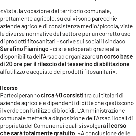
LACITYMAG.IT
«Vista, la vocazione del territorio comunale,
prettamente agricolo, su cui vi sono parecchie
ILREGGINO.IT
aziende agricole di consistenza medio/piccola, viste
le diverse normative del settore per un corretto uso
COSENZACHANNEL.IT
di prodotti fitosanitari – scrive sui social il sindaco
ILVIBONESE.IT
Serafino Fiamingo
– ci si è adoperati grazie alla
disponibilità dell’Arsac ad organizzare
un corso base
CATANZAROCHANNEL.IT
di 20 ore per il rilascio del tesserino di abilitazione
all’utilizzo e acquisto dei prodotti fitosanitari».
LACAPITALENEWS.IT
Il corso
App
Parteciperanno
circa 40 corsisti
tra cui titolari di
ANDROID
aziende agricole e dipendenti di ditte che gestiscono
il verde con l’utilizzo di biocidi. L’Amministrazione
APPLE
comunale metterà a disposizione dell’Arsac i locali di
proprietà del Comune nei quali si svolgerà
il corso
che sarà totalmente gratuito
. «A conclusione delle