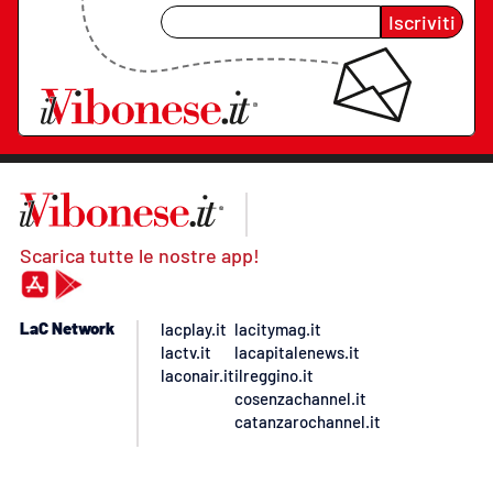
Iscriviti
Scarica tutte le nostre app!
LaC Network
lacplay.it
lacitymag.it
lactv.it
lacapitalenews.it
laconair.it
ilreggino.it
cosenzachannel.it
catanzarochannel.it