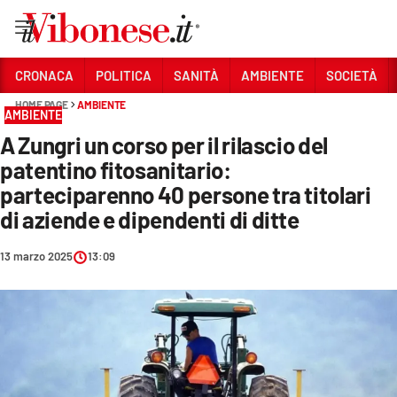
Vai
CRONACA
POLITICA
SANITÀ
AMBIENTE
SOCIETÀ
HOME PAGE
AMBIENTE
Sezioni
AMBIENTE
A Zungri un corso per il rilascio del
CRONACA
patentino fitosanitario:
POLITICA
parteciparenno 40 persone tra titolari
di aziende e dipendenti di ditte
SANITÀ
AMBIENTE
13 marzo 2025
13:09
SOCIETÀ
CULTURA
ECONOMIA E LAVORO