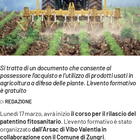
EVENTI
SPORT
Streaming
LAC TV
LAC NETWORK
Si tratta di un documento che consente al
LAC ONAIR
possessore l’acquisto e l’utilizzo di prodotti usati in
agricoltura a difesa delle piante. L’evento formativo
è gratuito
LaC
Network
REDAZIONE
LACPLAY.IT
Lunedì 17 marzo, avrà inizio
il corso per il rilascio del
patentino fitosanitario
. L’evento formativo è stato
LACTV.IT
organizzato
dall’Arsac di Vibo Valentia in
LACONAIR.IT
collaborazione con il Comune di Zungri
.