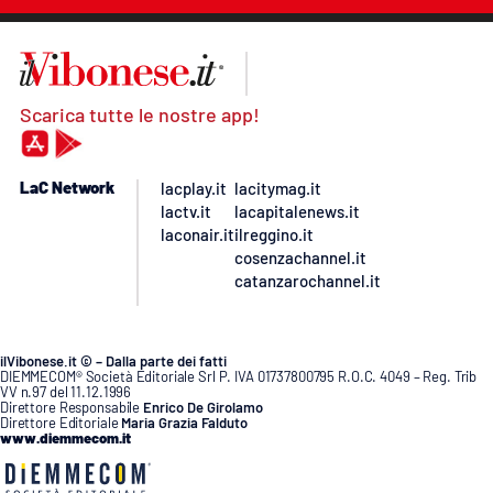
Scarica tutte le nostre app!
LaC Network
lacplay.it
lacitymag.it
lactv.it
lacapitalenews.it
laconair.it
ilreggino.it
cosenzachannel.it
catanzarochannel.it
ilVibonese.it © – Dalla parte dei fatti
DIEMMECOM® Società Editoriale Srl P. IVA 01737800795 R.O.C. 4049 – Reg. Trib
VV n.97 del 11.12.1996
Direttore Responsabile
Enrico De Girolamo
Direttore Editoriale
Maria Grazia Falduto
www.diemmecom.it