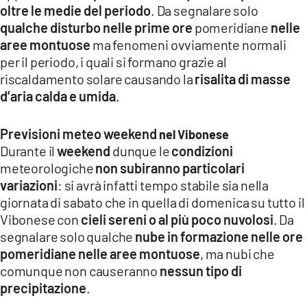
oltre le medie del periodo
. Da segnalare solo
LACITYMAG.IT
qualche disturbo nelle prime ore
pomeridiane
nelle
aree montuose
ma fenomeni ovviamente normali
ILREGGINO.IT
per il periodo, i quali si formano grazie al
COSENZACHANNEL.IT
riscaldamento solare causando la
risalita di masse
d’aria calda e umida
.
ILVIBONESE.IT
Previsioni meteo weekend
nel Vibonese
CATANZAROCHANNEL.IT
Durante il
weekend
dunque le
condizioni
LACAPITALENEWS.IT
meteorologiche
non subiranno particolari
variazioni
: si avrà infatti tempo stabile sia nella
giornata di sabato che in quella di domenica su tutto il
App
Vibonese con
cieli sereni o al più poco nuvolosi
. Da
ANDROID
segnalare solo qualche
nube in formazione nelle ore
pomeridiane nelle aree montuose
, ma nubi che
APPLE
comunque non causeranno
nessun tipo di
precipitazione
.