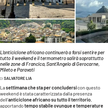
EVENTI
SPORT
Streaming
LAC TV
LAC NETWORK
L'anticiclone africano continuerà a farsi sentire per
LAC ONAIR
tutto il weekend e il termometro salirà soprattutto
nelle zone di Francica, Sant'Angelo di Gerocarne,
Mileto e Paravati
LaC
Network
SALVATORE LIA
LACPLAY.IT
La
settimana che sta per concludersi
con questo
weekend è stata caratterizzata dalla presenza
LACTV.IT
dell’
anticiclone africano su tutto il territorio
,
LACONAIR.IT
apportando
tempo stabile ovunque e temperature