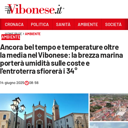
Vai
CRONACA
POLITICA
SANITÀ
AMBIENTE
SOCIETÀ
HOME PAGE
AMBIENTE
Sezioni
AMBIENTE
Ancora bel tempo e temperature oltre
CRONACA
la media nel Vibonese: la brezza marina
POLITICA
porterà umidità sulle coste e
l'entroterra sfiorerà i 34°
SANITÀ
AMBIENTE
14 giugno 2025
08:56
SOCIETÀ
CULTURA
ECONOMIA E LAVORO