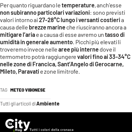
Per quanto riguardano le
temperature
, anch’esse
non subiranno particolari variazioni
: sono previsti
valori intorno ai
27-28°C lungo i versanti costieri
a
causa delle
brezze marine
che riusciranno ancora a
mitigare l’aria
e a causa di esse avremo un
tasso di
umidità in generale aumento
. Picchi più elevati li
troveremo invece nelle
aree più interne
dove il
termometro potrà raggiungere
valori fino ai 33-34°C
nelle zone di Francica, Sant’Angelo di Gerocarne,
Mileto, Paravati
e zone limitrofe.
TAG
METEO VIBONESE
Ambiente
Tutti gli articoli di