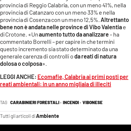
provincia di Reggio Calabria, con un meno 41%, nella
provincia di Catanzaro con un meno 33% e nella
provincia di Cosenza con un meno 12,5%.
Altrettanto
bene non è andata nelle province di Vibo Valentia
e
di Crotone. «Un
aumento tutto da analizzare
– ha
commentato Borrelli – per capire in che termini
questo incremento sia stato determinato da una
generale carenza di controlli o
da reati di natura
dolosa o colposa
».
LEGGI ANCHE:
Ecomafie, Calabria ai primi posti per
reati ambientali: in un anno migliaia di illeciti
TAG
CARABINIERI FORESTALI ·
INCENDI ·
VIBONESE
Ambiente
Tutti gli articoli di