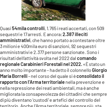
LACITYMAG.IT
ILREGGINO.IT
COSENZACHANNEL.IT
Quasi
54mila controlli
, 1.765 i reati accertati, con 509
sequestri e 17 arresti. E ancora;
2.387 illeciti
ILVIBONESE.IT
amministrativi
, che hanno portato a contestare oltre
3 milioni e 400mila euro di sanzioni, 92 sequestri
CATANZAROCHANNEL.IT
amministrativi e 2.377 persone sanzionate. Sono i
LACAPITALENEWS.IT
risultati dell’attività svolta nel 2022 dal
comando
regionale Carabinieri Forestali nel 2022.
«È stato un
anno molto importante – ha detto il colonnello
Giorgi
App
Maria Borrelli
– nel corso del quale si è
consolidato il
ANDROID
rapporto con l’Arma territoriale
nella prevenzione e
nella repressione dei reati ambientali, ma è anche
APPLE
migliorata la consapevolezza dei cittadini che sempre
di più diventano ‘custodi’ e artefici del controllo del
territorio. Anche l’Arma territoriale, sempre più, sta