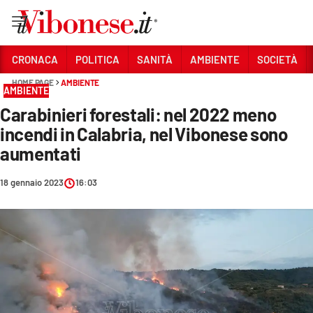
Vai
CRONACA
POLITICA
SANITÀ
AMBIENTE
SOCIETÀ
HOME PAGE
AMBIENTE
Sezioni
AMBIENTE
Carabinieri forestali: nel 2022 meno
CRONACA
incendi in Calabria, nel Vibonese sono
POLITICA
aumentati
SANITÀ
18 gennaio 2023
16:03
AMBIENTE
SOCIETÀ
CULTURA
ECONOMIA E LAVORO