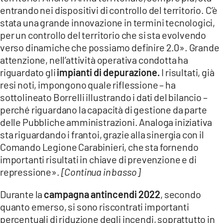
entrando nei dispositivi di controllo del territorio. C’è
stata una grande innovazione in termini tecnologici,
per un controllo del territorio che si sta evolvendo
verso dinamiche che possiamo definire 2.0». Grande
attenzione, nell’attività operativa condotta ha
riguardato gli
impianti di depurazione.
I risultati, già
resi noti, impongono quale riflessione – ha
sottolineato Borrelli illustrando i dati del bilancio –
perché riguardano la capacità di gestione da parte
delle Pubbliche amministrazioni. Analoga iniziativa
sta riguardando i frantoi, grazie alla sinergia con il
Comando Legione Carabinieri, che sta fornendo
importanti risultati in chiave di prevenzione e di
repressione».
[Continua in basso]
Durante la
campagna antincendi 2022
, secondo
quanto emerso, si sono riscontrati importanti
percentuali di riduzione degli incendi, soprattutto in