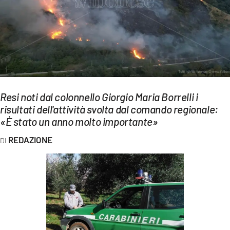
EVENTI
SPORT
Streaming
LAC TV
Resi noti dal colonnello Giorgio Maria Borrelli i
LAC NETWORK
risultati dell'attività svolta dal comando regionale:
«È stato un anno molto importante»
LAC ONAIR
REDAZIONE
LaC
Network
LACPLAY.IT
LACTV.IT
LACONAIR.IT