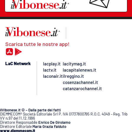
Scarica tutte le nostre app!
LaC Network
lacplay.it
lacitymag.it
lactv.it
lacapitalenews.it
laconair.it
ilreggino.it
cosenzachannel.it
catanzarochannel.it
ilVibonese.it © – Dalla parte dei fatti
DIEMMECOM® Società Editoriale Srl P. IVA 01737800795 R.O.C. 4049 – Reg. Trib
VV n.97 del 11.12.1996
Direttore Responsabile
Enrico De Girolamo
Direttore Editoriale
Maria Grazia Falduto
www.diemmecom.it