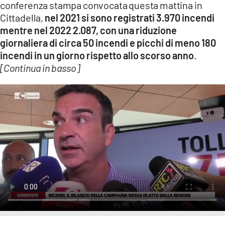
conferenza stampa convocata questa mattina in
LACITYMAG.IT
Cittadella,
nel 2021 si sono registrati 3.970 incendi
mentre nel 2022 2.087, con una riduzione
ILREGGINO.IT
giornaliera di circa 50 incendi e picchi di meno 180
incendi in un giorno rispetto allo scorso anno
.
COSENZACHANNEL.IT
[Continua in basso]
ILVIBONESE.IT
CATANZAROCHANNEL.IT
LACAPITALENEWS.IT
App
ANDROID
APPLE