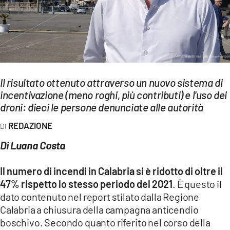
EVENTI
SPORT
Streaming
LAC TV
Il risultato ottenuto attraverso un nuovo sistema di
incentivazione (meno roghi, più contributi) e l'uso dei
LAC NETWORK
droni: dieci le persone denunciate alle autorità
LAC ONAIR
REDAZIONE
Di Luana Costa
LaC
Network
Il numero di incendi in Calabria si è ridotto di oltre il
LACPLAY.IT
47% rispetto lo stesso periodo del 2021
. È questo il
dato contenuto nel report stilato dalla Regione
LACTV.IT
Calabria a chiusura della campagna anticendio
LACONAIR.IT
boschivo. Secondo quanto riferito nel corso della