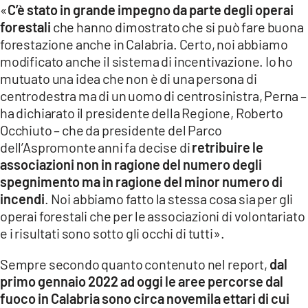
«
C’è stato in grande impegno da parte degli operai
forestali
che hanno dimostrato che si può fare buona
forestazione anche in Calabria. Certo, noi abbiamo
modificato anche il sistema di incentivazione. Io ho
mutuato una idea che non è di una persona di
centrodestra ma di un uomo di centrosinistra, Perna –
ha dichiarato il presidente della Regione, Roberto
Occhiuto – che da presidente del Parco
dell’Aspromonte anni fa decise di
retribuire le
associazioni non in ragione del numero degli
spegnimento ma in ragione del minor numero di
incendi
. Noi abbiamo fatto la stessa cosa sia per gli
operai forestali che per le associazioni di volontariato
e i risultati sono sotto gli occhi di tutti».
Sempre secondo quanto contenuto nel report,
dal
primo gennaio 2022 ad oggi le aree percorse dal
fuoco in Calabria sono circa novemila ettari di cui