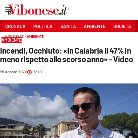
Vai
CRONACA
POLITICA
SANITÀ
AMBIENTE
SOCIETÀ
HOME PAGE
AMBIENTE
Sezioni
AMBIENTE
Incendi, Occhiuto: «In Calabria il 47% in
CRONACA
meno rispetto allo scorso anno» - Video
POLITICA
29 agosto 2022
16:20
SANITÀ
AMBIENTE
SOCIETÀ
CULTURA
ECONOMIA E LAVORO