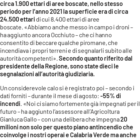
circa 1.900 ettari di aree boscate, nello stesso
periodo per l’anno 2021 la superficie era di circa
24.500 ettari
di cui 8.400 ettari di aree
boscate. «Abbiamo anche messo in campo i droni –
ha aggiunto ancora Occhiuto – che ci hanno
consentito di beccare qualche piromane, che
incendiava i propri terreni e di segnalarli subito alle
autorità competenti».
Secondo quanto riferito dal
presidente della Regione, sono state dieci le
segnalazioni all’autorità giudiziaria.
Un considerevole calo si è registrato poi – secondo i
dati forniti – durante il mese di agosto:
-55% di
incendi
. «Noi ci siamo fortemente già impegnati per i
futuro – ha aggiunto l’assessore all’Agricoltura
Gianluca Gallo – con una delibera che impegna
20
milioni non solo per questo piano antincendio che
coinvolge i nostri operai e Calabria Verde ma anche