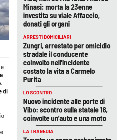
Minasi: morta la 23enne
investita su viale Affaccio,
donati gli organi
ARRESTI DOMICILIARI
Zungri, arrestato per omicidio
stradale il conducente
coinvolto nell'incidente
ie
costato la vita a Carmelo
ta
Purita
.
 di
LO SCONTRO
Nuovo incidente alle porte di
Vibo: scontro sulla statale 18,
io
coinvolte un’auto e una moto
le
LA TRAGEDIA
Trovato un corpo carbonizzato