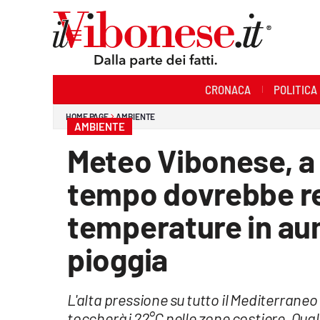
Sezioni
CRONACA
POLITICA
Cronaca
HOME PAGE
AMBIENTE
AMBIENTE
Politica
Meteo Vibonese, a 
Sanità
tempo dovrebbe re
Ambiente
temperature in au
Società
pioggia
Cultura
L'alta pressione su tutto il Mediterrane
Economia e Lavoro
toccherà i 22°C nelle zone costiere. Qua