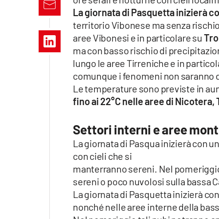
Apple
La giornata di Pasquetta inizierà c
territorio Vibonese ma senza rischio
aree Vibonesi e in particolare su
Tro
ma con basso rischio di precipitazion
Vai
lungo le aree Tirreniche e in partico
comunque i fenomeni non saranno d
Le temperature sono previste in aum
fino ai 22°C nelle aree di Nicotera
Settori interni e aree mon
La giornata di Pasqua inizierà con un
con cieli che si
manterranno sereni. Nel pomeriggio
sereni o poco nuvolosi sulla bassa Ca
La giornata di Pasquetta inizierà co
nonché nelle aree interne della bass