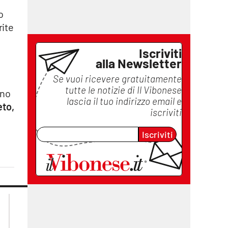
o
rite
Iscriviti
alla Newsletter
Se vuoi ricevere gratuitamente
tutte le notizie di
Il Vibonese
nno
lascia il tuo indirizzo email e
eto,
iscriviti
Iscriviti
lacplay.it
lacitymag.it
lactv.it
lacapitalenews.it
laconair.it
ilreggino.it