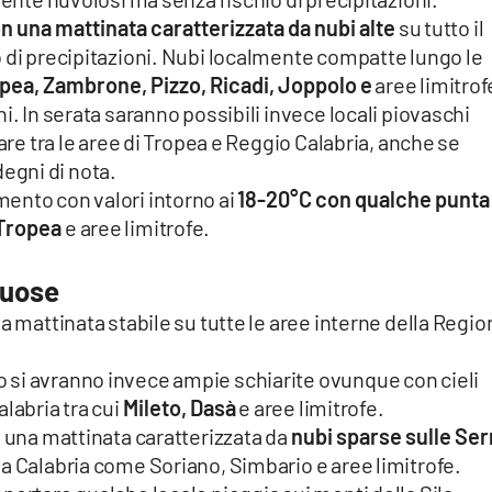
on una mattinata caratterizzata da nubi alte
su tutto il
 di precipitazioni. Nubi localmente compatte lungo le
pea, Zambrone, Pizzo, Ricadi, Joppolo e
aree limitrof
i. In serata saranno possibili invece locali piovaschi
lare tra le aree di Tropea e Reggio Calabria, anche se
egni di nota.
ento con valori intorno ai
18-20°C con qualche punta
, Tropea
e aree limitrofe.
tuose
a mattinata stabile su tutte le aree interne della Regi
 si avranno invece ampie schiarite ovunque con cieli
labria tra cui
Mileto, Dasà
e aree limitrofe.
n una mattinata caratterizzata da
nubi sparse sulle Ser
a Calabria come Soriano, Simbario e aree limitrofe.