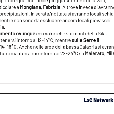
portare qualche locale pioggia sui monti della Sila,
ticolare a
Mongiana, Fabrizia
. Altrove invece si avrann
recipitazioni. In serata/nottata si avranno locali schia
, mentre non sono da escludere ancora locali piovaschi
ia.
aumento ovunque
con valori che sui monti della Sila,
enersi intorno ai 12-14°C, mentre
sulle Serre il
 14-16°C
. Anche nelle aree della bassa Calabria si avra
che si manterranno intorno ai 22-24°C su
Maierato, Mil
LaC Network