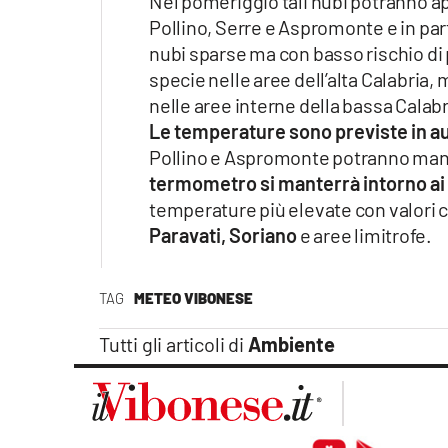
Nel pomeriggio tali nubi potranno ap
Pollino, Serre e Aspromonte e in par
nubi sparse ma con basso rischio di p
specie nelle aree dell’alta Calabria
nelle aree interne della bassa Calabr
Le temperature sono previste in 
Pollino e Aspromonte potranno mant
termometro si manterrà intorno ai
temperature più elevate con valori 
Paravati, Soriano
e aree limitrofe.
TAG
METEO VIBONESE
Tutti gli articoli di
Ambiente