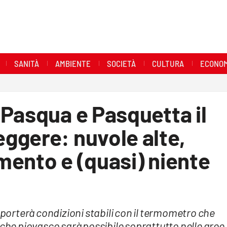
SANITÀ
AMBIENTE
SOCIETÀ
CULTURA
ECONOM
Pasqua e Pasquetta il
ggere: nuvole alte,
mento e (quasi) niente
o porterà condizioni stabili con il termometro che
lche piovasco sarà possibile soprattutto nelle aree