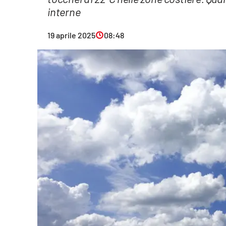
interne
Eventi
Sport
19 aprile 2025
08:48
Streaming
LaC TV
Lac Network
LaC OnAir
LaC
Network
lacplay.it
lactv.it