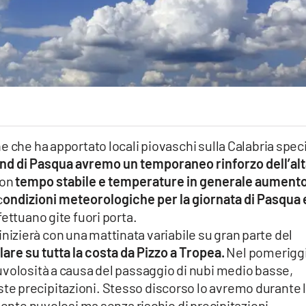
e che ha apportato locali piovaschi sulla Calabria spec
d di Pasqua avremo un temporaneo rinforzo dell’al
con
tempo stabile e temperature in generale aumento
c
ondizioni meteorologiche per la giornata di Pasqua e
fettuano gite fuori porta.
inizierà con una mattinata variabile su gran parte del
lare su tutta la costa da Pizzo a Tropea.
Nel pomerigg
uvolosità a causa del passaggio di nubi medio basse,
e precipitazioni. Stesso discorso lo avremo durante 
mente nuvolosi ma senza rischio di precipitazioni.