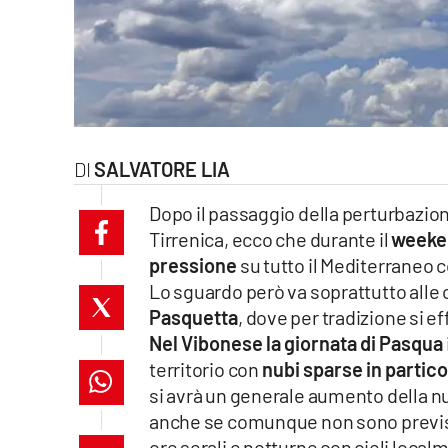
laconair.it
lacitymag.it
ilreggino.it
SALVATORE LIA
cosenzachannel.it
Dopo il passaggio della perturbazion
ilvibonese.it
Tirrenica, ecco che durante il
weeken
pressione
su tutto il Mediterraneo 
catanzarochannel.it
Lo sguardo però va soprattutto alle 
lacapitalenews.it
Pasquetta
, dove per tradizione si ef
Nel Vibonese la giornata di Pasqua
territorio con
nubi sparse in partico
App
si avrà un generale aumento della n
Android
anche se comunque non sono previst
ore serali e notturne con cieli local