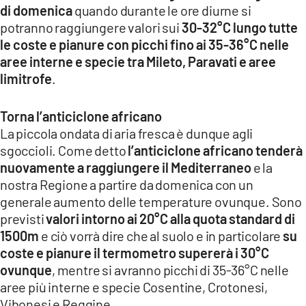
di domenica
quando durante le ore diurne si
potranno raggiungere valori sui
30-32°C lungo tutte
le coste e pianure con picchi fino ai 35-36°C nelle
aree interne e specie tra Mileto, Paravati e aree
limitrofe
.
Torna l’anticiclone africano
La piccola ondata di aria fresca è dunque agli
sgoccioli. Come detto
l’anticiclone africano tenderà
nuovamente a raggiungere il Mediterraneo
e la
nostra Regione a partire da domenica con un
generale aumento delle temperature ovunque. Sono
previsti
valori intorno ai 20°C alla quota standard di
1500m
e ciò vorrà dire che al suolo e in particolare
su
coste e pianure il termometro supererà i 30°C
ovunque
, mentre si avranno picchi di 35-36°C nelle
aree più interne e specie Cosentine, Crotonesi,
Vibonesi e Reggine.