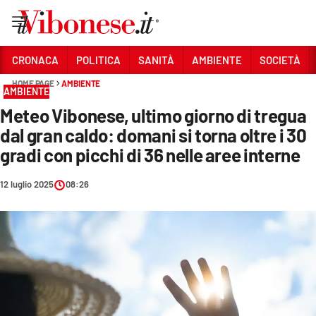
Vai
CRONACA
POLITICA
SANITÀ
AMBIENTE
SOCIETÀ
HOME PAGE
AMBIENTE
Sezioni
AMBIENTE
Meteo Vibonese, ultimo giorno di tregua
CRONACA
dal gran caldo: domani si torna oltre i 30
POLITICA
gradi con picchi di 36 nelle aree interne
SANITÀ
12 luglio 2025
08:26
AMBIENTE
SOCIETÀ
CULTURA
ECONOMIA E LAVORO