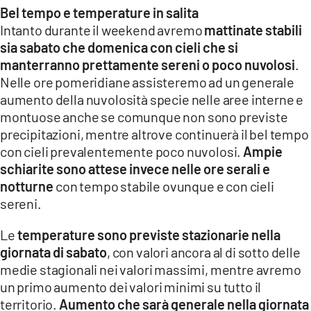
Bel tempo e temperature in salita
LACITYMAG.IT
Intanto durante il weekend avremo
mattinate stabili
sia sabato che domenica con cieli che si
ILREGGINO.IT
manterranno prettamente sereni o poco nuvolosi
.
COSENZACHANNEL.IT
Nelle ore pomeridiane assisteremo ad un generale
aumento della nuvolosità specie nelle aree interne e
ILVIBONESE.IT
montuose anche se comunque non sono previste
precipitazioni, mentre altrove continuerà il bel tempo
CATANZAROCHANNEL.IT
con cieli prevalentemente poco nuvolosi.
Ampie
LACAPITALENEWS.IT
schiarite sono attese invece nelle ore serali e
notturne
con tempo stabile ovunque e con cieli
sereni.
App
ANDROID
Le
temperature sono previste stazionarie nella
giornata di sabato
, con valori ancora al di sotto delle
APPLE
medie stagionali nei valori massimi, mentre avremo
un primo aumento dei valori minimi su tutto il
territorio.
Aumento che sarà generale nella giornata