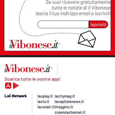
Se vuoi ricevere gratuitamente
tutte le notizie di
Il Vibonese
lascia il tuo indirizzo email e iscriviti
Iscriviti
Scarica tutte le nostre app!
LaC Network
lacplay.it
lacitymag.it
lactv.it
lacapitalenews.it
laconair.it
ilreggino.it
cosenzachannel.it