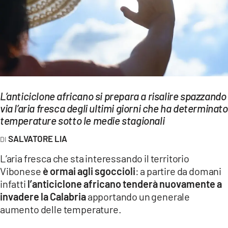
EVENTI
SPORT
Streaming
LAC TV
L’anticiclone africano si prepara a risalire spazzando
LAC NETWORK
via l’aria fresca degli ultimi giorni che ha determinato
temperature sotto le medie stagionali
LAC ONAIR
SALVATORE LIA
LaC
L’aria fresca che sta interessando il territorio
Network
Vibonese
è ormai agli sgoccioli
: a partire da domani
LACPLAY.IT
infatti
l’anticiclone africano tenderà nuovamente a
invadere la Calabria
apportando un generale
LACTV.IT
aumento delle temperature.
LACONAIR.IT