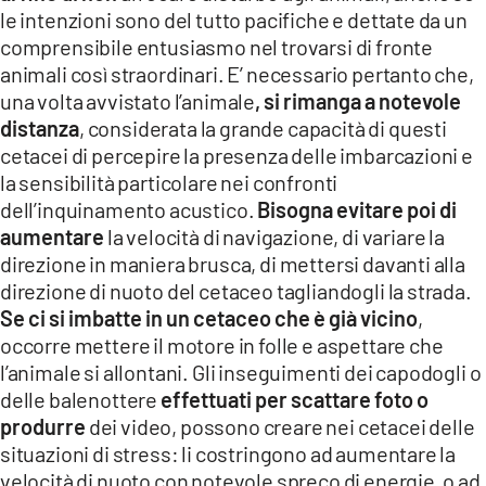
le intenzioni sono del tutto pacifiche e dettate da un
comprensibile entusiasmo nel trovarsi di fronte
animali così straordinari. E’ necessario pertanto che,
una volta avvistato l’animale
, si rimanga a notevole
distanza
, considerata la grande capacità di questi
cetacei di percepire la presenza delle imbarcazioni e
la sensibilità particolare nei confronti
dell’inquinamento acustico.
Bisogna evitare poi di
aumentare
la velocità di navigazione, di variare la
direzione in maniera brusca, di mettersi davanti alla
direzione di nuoto del cetaceo tagliandogli la strada.
Se ci si imbatte in un cetaceo che è già vicino
,
occorre mettere il motore in folle e aspettare che
l’animale si allontani. Gli inseguimenti dei capodogli o
delle balenottere
effettuati per scattare foto o
produrre
dei video, possono creare nei cetacei delle
situazioni di stress: li costringono ad aumentare la
velocità di nuoto con notevole spreco di energie, o ad