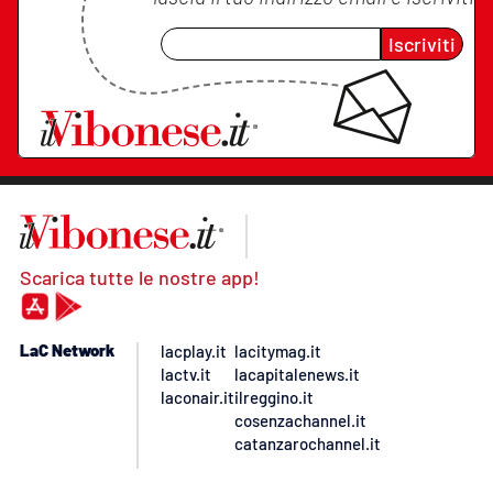
Iscriviti
Scarica tutte le nostre app!
LaC Network
lacplay.it
lacitymag.it
lactv.it
lacapitalenews.it
laconair.it
ilreggino.it
cosenzachannel.it
catanzarochannel.it