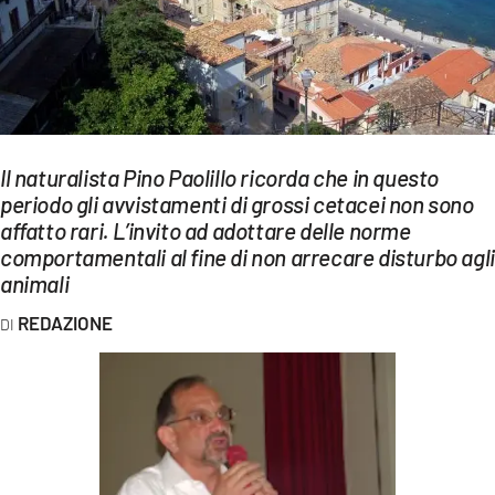
EVENTI
SPORT
Streaming
LAC TV
Il naturalista Pino Paolillo ricorda che in questo
periodo gli avvistamenti di grossi cetacei non sono
LAC NETWORK
affatto rari. L’invito ad adottare delle norme
comportamentali al fine di non arrecare disturbo agli
LAC ONAIR
animali
REDAZIONE
LaC
Network
LACPLAY.IT
LACTV.IT
LACONAIR.IT