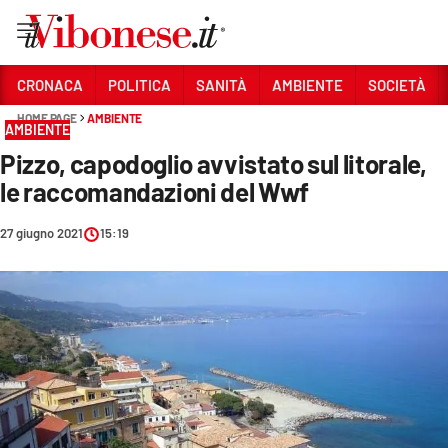
Vai
CRONACA
POLITICA
SANITÀ
AMBIENTE
SOCIETÀ
HOME PAGE
AMBIENTE
Sezioni
AMBIENTE
Pizzo, capodoglio avvistato sul litorale,
CRONACA
le raccomandazioni del Wwf
POLITICA
27 giugno 2021
15:19
SANITÀ
AMBIENTE
SOCIETÀ
CULTURA
ECONOMIA E LAVORO