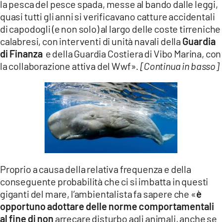
la pesca del pesce spada, messe al bando dalle leggi,
quasi tutti gli anni si verificavano catture accidentali
di capodogli (e non solo) al largo delle coste tirreniche
calabresi, con interventi di unità navali della
Guardia
di Finanza
e della Guardia Costiera di Vibo Marina, con
la collaborazione attiva del Wwf».
[Continua in basso]
Proprio a causa della relativa frequenza e della
conseguente probabilità che ci si imbatta in questi
giganti del mare, l’ambientalista fa sapere che «
è
opportuno adottare delle norme comportamentali
al fine di non
arrecare disturbo agli animali, anche se