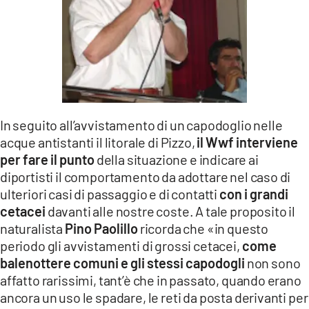
LACITYMAG.IT
ILREGGINO.IT
COSENZACHANNEL.IT
ILVIBONESE.IT
In seguito all’avvistamento di un capodoglio nelle
CATANZAROCHANNEL.IT
acque antistanti il litorale di Pizzo,
il Wwf interviene
per fare il punto
della situazione e indicare ai
LACAPITALENEWS.IT
diportisti il comportamento da adottare nel caso di
ulteriori casi di passaggio e di contatti
con i grandi
App
cetacei
davanti alle nostre coste. A tale proposito il
naturalista
Pino Paolillo
ricorda che «in questo
ANDROID
periodo gli avvistamenti di grossi cetacei,
come
APPLE
balenottere comuni e gli stessi capodogli
non sono
affatto rarissimi, tant’è che in passato, quando erano
ancora un uso le spadare, le reti da posta derivanti per