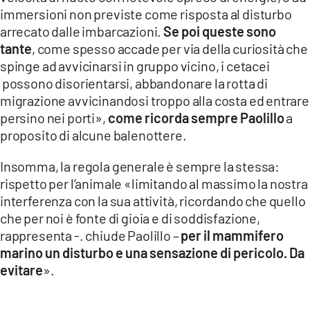
immersioni non previste come risposta al disturbo
arrecato dalle imbarcazioni.
Se poi queste sono
tante
, come spesso accade per via della curiosità che
spinge ad avvicinarsi in gruppo vicino, i cetacei
possono disorientarsi, abbandonare la rotta di
migrazione avvicinandosi troppo alla costa ed entrare
persino nei porti»,
come ricorda sempre Paolillo
a
proposito di alcune balenottere.
Insomma, la regola generale è sempre la stessa:
rispetto per l’animale «limitando al massimo la nostra
interferenza con la sua attività, ricordando che quello
che per noi è fonte di gioia e di soddisfazione,
rappresenta -. chiude Paolillo –
per il mammifero
marino un disturbo e una sensazione di pericolo. Da
evitare
».