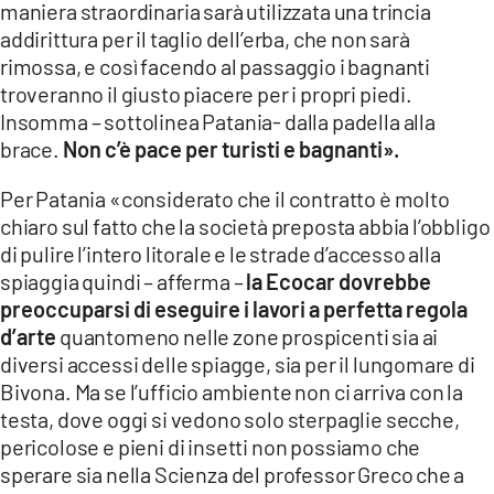
maniera straordinaria sarà utilizzata una trincia
addirittura per il taglio dell’erba, che non sarà
rimossa, e così facendo al passaggio i bagnanti
troveranno il giusto piacere per i propri piedi.
Insomma – sottolinea Patania- dalla padella alla
brace.
Non c’è pace per turisti e bagnanti».
Per Patania «considerato che il contratto è molto
chiaro sul fatto che la società preposta abbia l’obbligo
di pulire l’intero litorale e le strade d’accesso alla
spiaggia quindi – afferma –
la Ecocar dovrebbe
preoccuparsi di eseguire i lavori a perfetta regola
d’arte
quantomeno nelle zone prospicenti sia ai
diversi accessi delle spiagge, sia per il lungomare di
Bivona. Ma se l’ufficio ambiente non ci arriva con la
testa, dove oggi si vedono solo sterpaglie secche,
pericolose e pieni di insetti non possiamo che
sperare sia nella Scienza del professor Greco che a