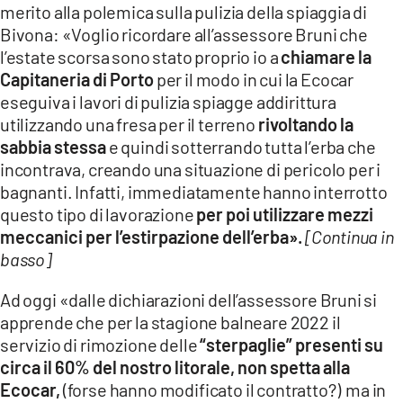
merito alla polemica sulla pulizia della spiaggia di
LACITYMAG.IT
Bivona: «Voglio ricordare all’assessore Bruni che
l’estate scorsa sono stato proprio io a
chiamare la
ILREGGINO.IT
Capitaneria di Porto
per il modo in cui la Ecocar
eseguiva i lavori di pulizia spiagge addirittura
COSENZACHANNEL.IT
utilizzando una fresa per il terreno
rivoltando la
ILVIBONESE.IT
sabbia stessa
e quindi sotterrando tutta l’erba che
incontrava, creando una situazione di pericolo per i
CATANZAROCHANNEL.IT
bagnanti. Infatti, immediatamente hanno interrotto
questo tipo di lavorazione
per poi utilizzare mezzi
LACAPITALENEWS.IT
meccanici per l’estirpazione dell’erba».
[Continua in
basso]
App
Ad oggi «dalle dichiarazioni dell’assessore Bruni si
ANDROID
apprende che per la stagione balneare 2022 il
APPLE
servizio di rimozione delle
“sterpaglie” presenti su
circa il 60% del nostro litorale, non spetta alla
Ecocar,
(forse hanno modificato il contratto?) ma in