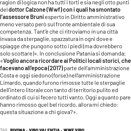
ragion di logica non ha tutti i torti e sia negli otto punti
del
dottor Calzone (Wwf) con i quali ha smontato
l’assessore Bruni
esperto in Diritto amministrativo
meno versato però sul fronte ambientale di sua
competenza. Tant’è che ci ritroviamo in una città
invasa da sterpaglie, spazzatura in ogni dove e
spiagge che pungono sotto i piedi (ma dovrebbero
solo scottare)». In conclusione Patania si domanda:
«
Voglio ancora ricordare ai Politici locali storici, che
facevano all’epoca (2017)
parte dell’amministrazione
Costa e oggi siedono (forse) nell’amministrazione
Limardo, quando furono rimosse tutte le sterpaglie
dell’intero litorale con tanto di territorio pulito ed
ordinato di cui si fecero tutti vanto. Oggi a quanto pare
hanno rimosso quel bel ricordo, allora mi chiedo:
questa situazione a chi giova?».
TAG
BIVONA ·
VIBO VALENTIA ·
WWF VIBO