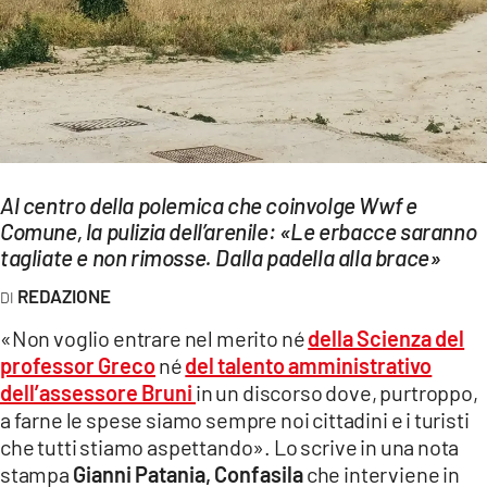
EVENTI
SPORT
Streaming
LAC TV
Al centro della polemica che coinvolge Wwf e
LAC NETWORK
Comune, la pulizia dell’arenile: «Le erbacce saranno
tagliate e non rimosse. Dalla padella alla brace»
LAC ONAIR
REDAZIONE
LaC
«Non voglio entrare nel merito né
della Scienza del
Network
professor Greco
né
del talento amministrativo
LACPLAY.IT
dell’assessore Bruni
in un discorso dove, purtroppo,
a farne le spese siamo sempre noi cittadini e i turisti
LACTV.IT
che tutti stiamo aspettando». Lo scrive in una nota
LACONAIR.IT
stampa
Gianni Patania, Confasila
che interviene in