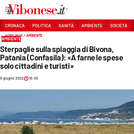
Vai
CRONACA
POLITICA
SANITÀ
AMBIENTE
SOCIETÀ
HOME PAGE
AMBIENTE
Sezioni
AMBIENTE
Sterpaglie sulla spiaggia di Bivona,
CRONACA
Patania (Confasila): «A farne le spese
POLITICA
solo cittadini e turisti»
SANITÀ
9 giugno 2022
16:03
AMBIENTE
SOCIETÀ
CULTURA
ECONOMIA E LAVORO