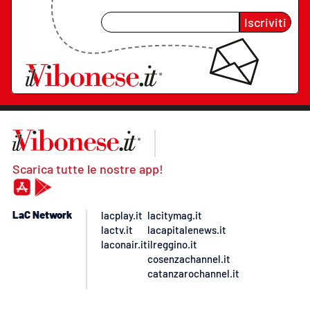
Iscriviti
Scarica tutte le nostre app!
LaC Network
lacplay.it
lacitymag.it
lactv.it
lacapitalenews.it
laconair.it
ilreggino.it
cosenzachannel.it
catanzarochannel.it