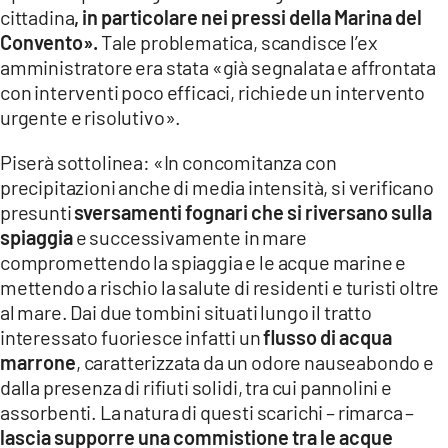
cittadina
, in particolare nei pressi della Marina del
Convento».
Tale problematica, scandisce l’ex
amministratore era stata «già segnalata e affrontata
con interventi poco efficaci, richiede un intervento
urgente e risolutivo».
Piserà sottolinea: «In concomitanza con
precipitazioni anche di media intensità, si verificano
presunti
sversamenti fognari che si riversano sulla
spiaggia
e successivamente in mare
compromettendo la spiaggia e le acque marine e
mettendo a rischio la salute di residenti e turisti oltre
al mare. Dai due tombini situati lungo il tratto
interessato fuoriesce infatti un
flusso di acqua
marrone
, caratterizzata da un odore nauseabondo e
dalla presenza di rifiuti solidi, tra cui pannolini e
assorbenti. La natura di questi scarichi – rimarca –
lascia supporre una commistione tra le acque