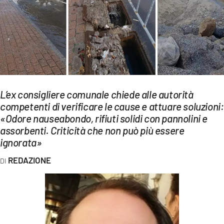
EVENTI
SPORT
Streaming
LAC TV
L’ex consigliere comunale chiede alle autorità
LAC NETWORK
competenti di verificare le cause e attuare soluzioni:
«Odore nauseabondo, rifiuti solidi con pannolini e
LAC ONAIR
assorbenti. Criticità che non può più essere
ignorata»
LaC
Network
REDAZIONE
LACPLAY.IT
LACTV.IT
LACONAIR.IT