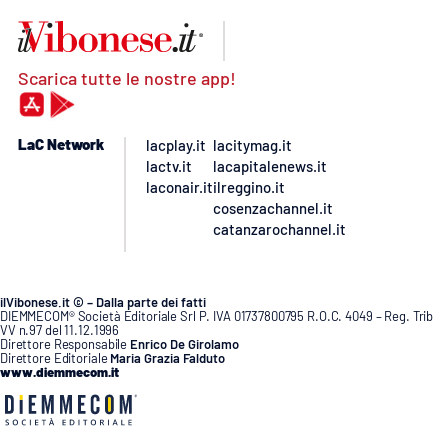
Scarica tutte le nostre app!
LaC Network
lacplay.it
lacitymag.it
lactv.it
lacapitalenews.it
laconair.it
ilreggino.it
cosenzachannel.it
catanzarochannel.it
ilVibonese.it © – Dalla parte dei fatti
DIEMMECOM® Società Editoriale Srl P. IVA 01737800795 R.O.C. 4049 – Reg. Trib
VV n.97 del 11.12.1996
Direttore Responsabile
Enrico De Girolamo
Direttore Editoriale
Maria Grazia Falduto
www.diemmecom.it