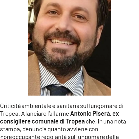
LACITYMAG.IT
ILREGGINO.IT
COSENZACHANNEL.IT
ILVIBONESE.IT
CATANZAROCHANNEL.IT
LACAPITALENEWS.IT
App
ANDROID
Criticità ambientale e sanitaria sul lungomare di
Tropea. A lanciare l’allarme
Antonio Piserà, ex
APPLE
consigliere comunale di Tropea
che, in una nota
stampa, denuncia quanto avviene con
«preoccupante regolarità sul lungomare della