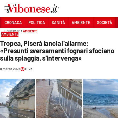
Vai
CRONACA
POLITICA
SANITÀ
AMBIENTE
SOCIETÀ
HOME PAGE
AMBIENTE
Sezioni
AMBIENTE
Tropea, Piserà lancia l'allarme:
CRONACA
«Presunti sversamenti fognari sfociano
POLITICA
sulla spiaggia, s'intervenga»
SANITÀ
9 marzo 2025
11:23
AMBIENTE
SOCIETÀ
CULTURA
ECONOMIA E LAVORO