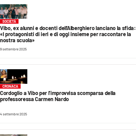
LACITYMAG.IT
ILREGGINO.IT
SOCIETÀ
Vibo, ex alunni e docenti dell'Alberghiero lanciano la sfida:
«I protagonisti di ieri e di oggi insieme per raccontare la
COSENZACHANNEL.IT
nostra scuola»
ILVIBONESE.IT
9 settembre 2025
CATANZAROCHANNEL.IT
LACAPITALENEWS.IT
CRONACA
App
Cordoglio a Vibo per l’improvvisa scomparsa della
professoressa Carmen Nardo
ANDROID
APPLE
4 settembre 2025