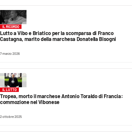
EVENTI
SPORT
IL RICORDO
Lutto a Vibo e Briatico per la scomparsa di Franco
Streaming
Castagna, marito della marchesa Donatella Bisogni
LAC TV
7 marzo 2026
LAC NETWORK
LAC ONAIR
LaC
IL LUTTO
Network
Tropea, morto il marchese Antonio Toraldo di Francia:
LACPLAY.IT
commozione nel Vibonese
LACTV.IT
2 ottobre 2025
LACONAIR.IT