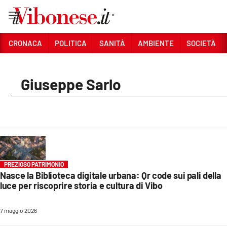
Vai
CRONACA
POLITICA
SANITÀ
AMBIENTE
SOCIETÀ
Sezioni
Giuseppe Sarlo
CRONACA
POLITICA
SANITÀ
AMBIENTE
PREZIOSO PATRIMONIO
SOCIETÀ
Nasce la Biblioteca digitale urbana: Qr code sui pali della
luce per riscoprire storia e cultura di Vibo
CULTURA
ECONOMIA E LAVORO
7 maggio 2026