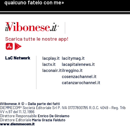
Scarica tutte le nostre app!
LaC Network
lacplay.it
lacitymag.it
lactv.it
lacapitalenews.it
laconair.it
ilreggino.it
cosenzachannel.it
catanzarochannel.it
ilVibonese.it © – Dalla parte dei fatti
DIEMMECOM® Società Editoriale Srl P. IVA 01737800795 R.O.C. 4049 – Reg. Trib
VV n.97 del 11.12.1996
Direttore Responsabile
Enrico De Girolamo
Direttore Editoriale
Maria Grazia Falduto
www.diemmecom.it