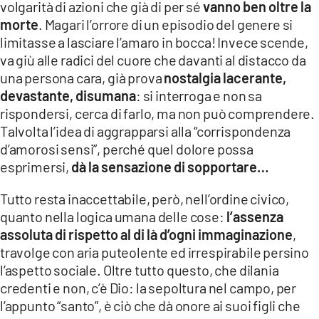
volgarità di azioni che già di per sé
vanno ben oltre la
LACITYMAG.IT
morte
. Magari l’orrore di un episodio del genere si
limitasse a lasciare l’amaro in bocca! Invece scende,
ILREGGINO.IT
va giù alle radici del cuore che davanti al distacco da
una persona cara, già prova
nostalgia lacerante,
COSENZACHANNEL.IT
devastante, disumana
: si interroga e non sa
ILVIBONESE.IT
rispondersi, cerca di farlo, ma non può comprendere.
Talvolta l’idea di aggrapparsi alla “corrispondenza
CATANZAROCHANNEL.IT
d’amorosi sensi”, perché quel dolore possa
esprimersi,
dà la sensazione di sopportare…
LACAPITALENEWS.IT
Tutto resta inaccettabile, però, nell’ordine civico,
App
quanto nella logica umana delle cose:
l’assenza
assoluta di rispetto al di là d’ogni immaginazione
,
ANDROID
travolge con aria puteolente ed irrespirabile persino
APPLE
l’aspetto sociale. Oltre tutto questo, che dilania
credenti e non, c’è Dio: la sepoltura nel campo, per
l’appunto “santo”, è ciò che dà onore ai suoi figli che