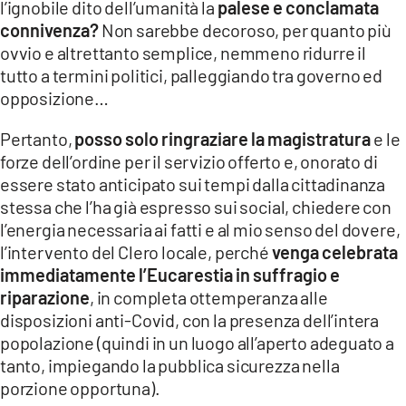
l’ignobile dito dell’umanità la
palese e conclamata
connivenza?
Non sarebbe decoroso, per quanto più
ovvio e altrettanto semplice, nemmeno ridurre il
tutto a termini politici, palleggiando tra governo ed
opposizione…
Pertanto,
posso solo ringraziare la magistratura
e le
forze dell’ordine per il servizio offerto e, onorato di
essere stato anticipato sui tempi dalla cittadinanza
stessa che l’ha già espresso sui social, chiedere con
l’energia necessaria ai fatti e al mio senso del dovere,
l’intervento del Clero locale, perché
venga celebrata
immediatamente l’Eucarestia in suffragio e
riparazione
, in completa ottemperanza alle
disposizioni anti-Covid, con la presenza dell’intera
popolazione (quindi in un luogo all’aperto adeguato a
tanto, impiegando la pubblica sicurezza nella
porzione opportuna).