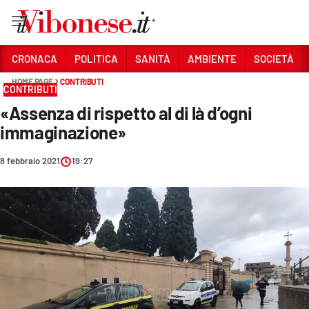
Vai
CRONACA
POLITICA
SANITÀ
AMBIENTE
SOCIETÀ
HOME PAGE
CONTRIBUTI
Sezioni
CONTRIBUTI
«Assenza di rispetto al di là d’ogni
CRONACA
immaginazione»
POLITICA
8 febbraio 2021
19:27
SANITÀ
AMBIENTE
SOCIETÀ
CULTURA
ECONOMIA E LAVORO