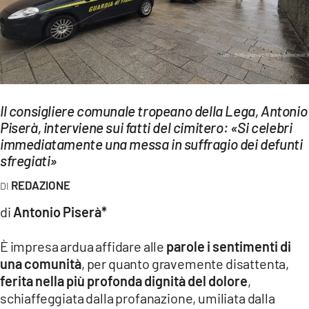
EVENTI
SPORT
Streaming
LAC TV
Il consigliere comunale tropeano della Lega, Antonio
Piserà, interviene sui fatti del cimitero: «Si celebri
LAC NETWORK
immediatamente una messa in suffragio dei defunti
sfregiati»
LAC ONAIR
REDAZIONE
LaC
di
Antonio Piserà*
Network
LACPLAY.IT
È impresa ardua affidare alle
parole i sentimenti di
una comunità
, per quanto gravemente disattenta,
LACTV.IT
ferita nella più profonda dignità del dolore
,
schiaffeggiata dalla profanazione, umiliata dalla
LACONAIR.IT