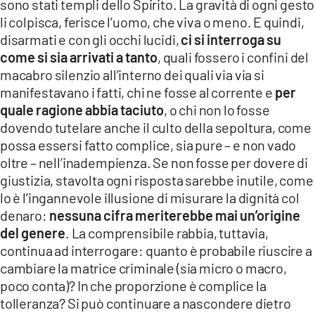
sono stati templi dello Spirito. La gravità di ogni gesto
li colpisca, ferisce l’uomo, che viva o meno. E quindi,
disarmati e con gli occhi lucidi,
ci si interroga su
come si sia arrivati a tanto
, quali fossero i confini del
macabro silenzio all’interno dei quali via via si
manifestavano i fatti, chi ne fosse al corrente e
per
quale ragione abbia taciuto
, o chi non lo fosse
dovendo tutelare anche il culto della sepoltura, come
possa essersi fatto complice, sia pure – e non vado
oltre – nell’inadempienza. Se non fosse per dovere di
giustizia, stavolta ogni risposta sarebbe inutile, come
lo è l’ingannevole illusione di misurare la dignità col
denaro:
nessuna cifra meriterebbe mai un’origine
del genere
. La comprensibile rabbia, tuttavia,
continua ad interrogare: quanto è probabile riuscire a
cambiare la matrice criminale (sia micro o macro,
poco conta)? In che proporzione è complice la
tolleranza? Si può continuare a nascondere dietro