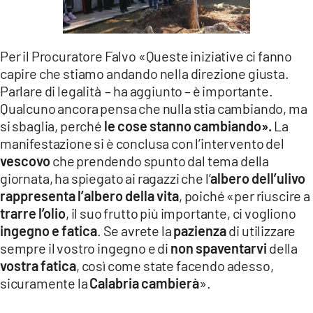
Per il Procuratore Falvo «Queste iniziative ci fanno
capire che stiamo andando nella direzione giusta.
Parlare di legalità – ha aggiunto – è importante.
Qualcuno ancora pensa che nulla stia cambiando, ma
si sbaglia, perché
le cose stanno cambiando».
La
manifestazione si è conclusa con l’intervento del
vescovo
che prendendo spunto dal tema della
giornata, ha spiegato ai ragazzi che l’
albero dell’ulivo
rappresenta l’albero della vita
, poiché «per riuscire a
trarre l’olio
, il suo frutto più importante, ci vogliono
ingegno e fatica
. Se avrete la
pazienza
di utilizzare
sempre il vostro ingegno e di
non spaventarvi
della
vostra fatica
, così come state facendo adesso,
sicuramente la
Calabria cambierà
».