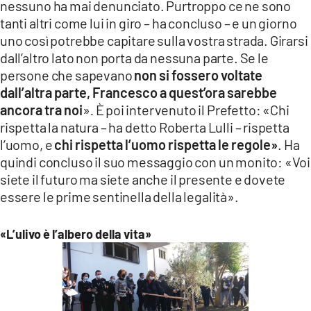
nessuno ha mai denunciato. Purtroppo ce ne sono
tanti altri come lui in giro – ha concluso – e un giorno
uno così potrebbe capitare sulla vostra strada. Girarsi
dall’altro lato non porta da nessuna parte. Se le
persone che sapevano
non si fossero voltate
dall’altra parte, Francesco a quest’ora sarebbe
ancora tra noi
»
.
È poi intervenuto il Prefetto: «Chi
rispetta la natura – ha detto Roberta Lulli – rispetta
l’uomo, e
chi rispetta l’uomo rispetta le regole»
. Ha
quindi concluso il suo messaggio con un monito: «Voi
siete il futuro ma siete anche il presente e dovete
essere le prime sentinella della legalità».
«L’ulivo è l’albero della vita»