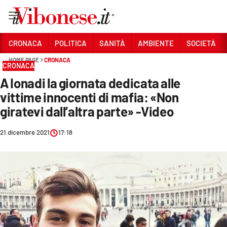
Vai
CRONACA
POLITICA
SANITÀ
AMBIENTE
SOCIETÀ
HOME PAGE
CRONACA
Sezioni
CRONACA
A Ionadi la giornata dedicata alle
CRONACA
vittime innocenti di mafia: «Non
POLITICA
giratevi dall’altra parte» -Video
SANITÀ
21 dicembre 2021
17:18
AMBIENTE
SOCIETÀ
CULTURA
ECONOMIA E LAVORO