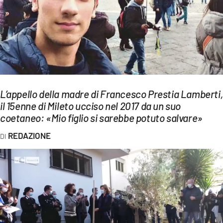
EVENTI
SPORT
Streaming
LAC TV
L’appello della madre di Francesco Prestia Lamberti,
LAC NETWORK
il 15enne di Mileto ucciso nel 2017 da un suo
coetaneo: «Mio figlio si sarebbe potuto salvare»
LAC ONAIR
REDAZIONE
LaC
Network
LACPLAY.IT
LACTV.IT
LACONAIR.IT