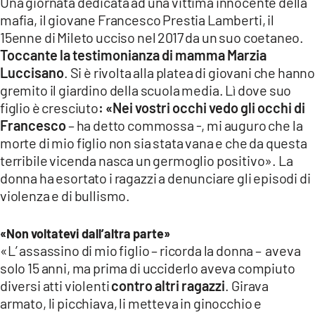
Una giornata dedicata ad una vittima innocente della
mafia, il giovane Francesco Prestia Lamberti, il
15enne di Mileto ucciso nel 2017 da un suo coetaneo.
Toccante la testimonianza di mamma Marzia
Luccisano
. Si è rivolta alla platea di giovani che hann
gremito il giardino della scuola media. Lì dove suo
figlio è cresciuto
: «Nei vostri occhi vedo gli occhi di
Francesco
– ha detto commossa -, mi auguro che la
morte di mio figlio non sia stata vana e che da questa
terribile vicenda nasca un germoglio positivo». La
donna ha esortato i ragazzi a denunciare gli episodi di
violenza e di bullismo.
«Non voltatevi dall’altra parte»
«L’ assassino di mio figlio – ricorda la donna – aveva
solo 15 anni, ma prima di ucciderlo aveva compiuto
diversi atti violenti
contro altri ragazzi
. Girava
armato, li picchiava, li metteva in ginocchio e