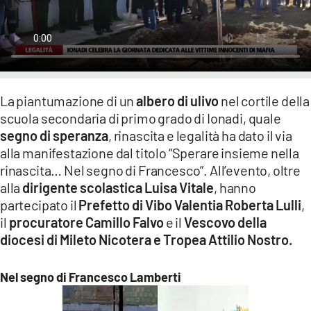
LACITYMAG.IT
ILREGGINO.IT
COSENZACHANNEL.IT
La piantumazione di un
albero di ulivo
nel cortile della
ILVIBONESE.IT
scuola secondaria di primo grado di Ionadi, quale
segno di speranza
, rinascita e legalità ha dato il via
CATANZAROCHANNEL.IT
alla manifestazione dal titolo “Sperare insieme nella
LACAPITALENEWS.IT
rinascita… Nel segno di Francesco”. All’evento, oltre
alla
dirigente scolastica Luisa Vitale
, hanno
partecipato il
Prefetto di Vibo Valentia Roberta Lulli
,
App
il
procuratore Camillo Falvo
e il
Vescovo della
ANDROID
diocesi di Mileto Nicotera e Tropea Attilio Nostro.
APPLE
Nel segno di Francesco Lamberti