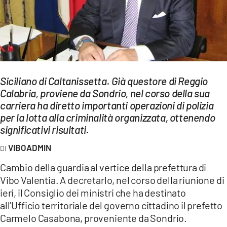
EVENTI
SPORT
Streaming
LAC TV
Siciliano di Caltanissetta. Già questore di Reggio
Calabria, proviene da Sondrio, nel corso della sua
LAC NETWORK
carriera ha diretto importanti operazioni di polizia
per la lotta alla criminalità organizzata, ottenendo
LAC ONAIR
significativi risultati.
VIBOADMIN
LaC
Network
Cambio della guardia al vertice della prefettura di
LACPLAY.IT
Vibo Valentia. A decretarlo, nel corso della riunione di
ieri, il Consiglio dei ministri che ha destinato
LACTV.IT
all’Ufficio territoriale del governo cittadino il prefetto
Carmelo Casabona, proveniente da Sondrio.
LACONAIR.IT