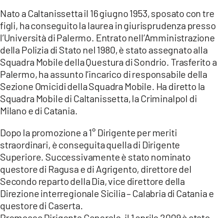
LACITYMAG.IT
Nato a Caltanissetta il 16 giugno 1953, sposato con tre
figli, ha conseguito la laurea in giurisprudenza presso
ILREGGINO.IT
l’Università di Palermo. Entrato nell’Amministrazione
della Polizia di Stato nel 1980, è stato assegnato alla
COSENZACHANNEL.IT
Squadra Mobile della Questura di Sondrio. Trasferito a
Palermo, ha assunto l’incarico di responsabile della
ILVIBONESE.IT
Sezione Omicidi della Squadra Mobile. Ha diretto la
CATANZAROCHANNEL.IT
Squadra Mobile di Caltanissetta, la Criminalpol di
Milano e di Catania.
LACAPITALENEWS.IT
Dopo la promozione a 1° Dirigente per meriti
straordinari, è conseguita quella di Dirigente
App
Superiore. Successivamente è stato nominato
ANDROID
questore di Ragusa e di Agrigento, direttore del
Secondo reparto della Dia, vice direttore della
APPLE
Direzione interregionale Sicilia – Calabria di Catania e
questore di Caserta.
Promosso Dirigente Generale, il 1 aprile 2009 è stato