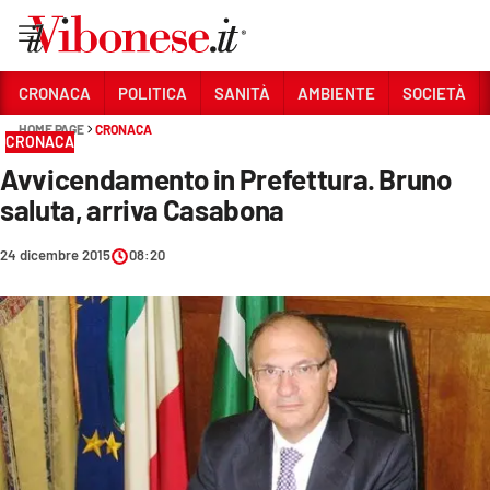
Vai
CRONACA
POLITICA
SANITÀ
AMBIENTE
SOCIETÀ
HOME PAGE
CRONACA
Sezioni
CRONACA
Avvicendamento in Prefettura. Bruno
CRONACA
saluta, arriva Casabona
POLITICA
24 dicembre 2015
08:20
SANITÀ
AMBIENTE
SOCIETÀ
CULTURA
ECONOMIA E LAVORO