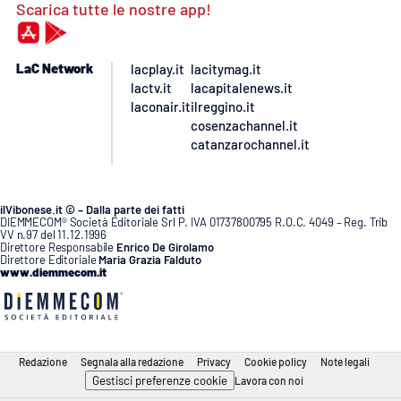
Scarica tutte le nostre app!
LaC Network
lacplay.it
lacitymag.it
lactv.it
lacapitalenews.it
laconair.it
ilreggino.it
cosenzachannel.it
catanzarochannel.it
ilVibonese.it © – Dalla parte dei fatti
DIEMMECOM® Società Editoriale Srl P. IVA 01737800795 R.O.C. 4049 – Reg. Trib
VV n.97 del 11.12.1996
Direttore Responsabile
Enrico De Girolamo
Direttore Editoriale
Maria Grazia Falduto
www.diemmecom.it
Redazione
Segnala alla redazione
Privacy
Cookie policy
Note legali
Gestisci preferenze cookie
Lavora con noi