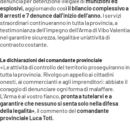
denuncia per detenzione illegale di
munizioni ed
esplosivi,
aggiornando cos
ì il bilancio complessivo a
8 arresti e 7 denunce dall’inizio dell’anno.
I servizi
straordinari continueranno in tutta la provincia, a
testimonianza dell’impegno dell’Arma di Vibo Valentia
nel garantire sicurezza, legalità e un’attività di
contrasto costante.
Le dichiarazioni del comandante provinciale
«Le attività di controllo del territorio proseguiranno in
tutta la provincia. Rivolgo un appello ai cittadini
onesti, ai commercianti e agli imprenditori: abbiate il
coraggio di denunciare ogni forma di malaffare.
L’Arma è al vostro fianco,
pronta a tutelarvi e a
garantire che nessuno si senta solo nella difesa
della legalità»
, il commento del
comandante
provinciale Luca Toti.