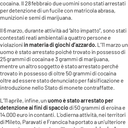
cocaina. Il 28 febbraio due uomini sono stati arrestati
per detenzione di un fucile con matricola abrasa,
munizioni e semi di marijuana.
Il 6 marzo, durante attività ad “alto impatto”, sono stati
contestati reati ambientali a quattro persone e
violazioni
in materia di giochi d’azzardo.
L’11 marzo un
uomo è stato arrestato poiché trovato in possesso di
25 grammi di cocaina e 3 grammi di marijuana,
mentre un altro soggetto è stato arrestato perché
trovato in possesso di oltre 50 grammi di cocaina
oltre ad essere stato denunciato per falsificazione e
introduzione nello Stato di monete contraffatte.
L’11 aprile, infine, un
uomo è stato arrestato per
detenzione ai fini di spaccio
di 50 grammi di eroina e
14.000 euro in contanti. L’odierna attività, nei territori
di Mileto, Paravati e Francica ha portato a un’ulteriore