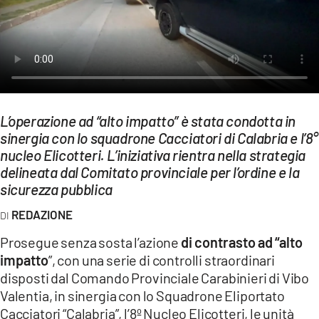
EVENTI
SPORT
Streaming
LAC TV
L’operazione ad “alto impatto” è stata condotta in
sinergia con lo squadrone Cacciatori di Calabria e l’8°
LAC NETWORK
nucleo Elicotteri. L’iniziativa rientra nella strategia
LAC ONAIR
delineata dal Comitato provinciale per l’ordine e la
sicurezza pubblica
LaC
REDAZIONE
Network
Prosegue senza sosta l’azione
di contrasto ad “alto
LACPLAY.IT
impatto
”, con una serie di controlli straordinari
LACTV.IT
disposti dal Comando Provinciale Carabinieri di Vibo
Valentia, in sinergia con lo Squadrone Eliportato
LACONAIR.IT
Cacciatori “Calabria”, l’8º Nucleo Elicotteri, le unità