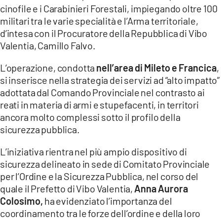
cinofile e i Carabinieri Forestali, impiegando oltre 100
LACITYMAG.IT
militari tra le varie specialità e l’Arma territoriale,
d’intesa con il Procuratore della Repubblica di Vibo
ILREGGINO.IT
Valentia, Camillo Falvo.
COSENZACHANNEL.IT
L’operazione, condotta
nell’area di Mileto e Francica
,
ILVIBONESE.IT
si inserisce nella strategia dei servizi ad “alto impatto”
adottata dal Comando Provinciale nel contrasto ai
CATANZAROCHANNEL.IT
reati in materia di armi e stupefacenti, in territori
ancora molto complessi sotto il profilo della
LACAPITALENEWS.IT
sicurezza pubblica.
App
L’iniziativa rientra nel più ampio dispositivo di
sicurezza delineato in sede di Comitato Provinciale
ANDROID
per l’Ordine e la Sicurezza Pubblica, nel corso del
APPLE
quale il Prefetto di Vibo Valentia,
Anna Aurora
Colosimo,
ha evidenziato l’importanza del
coordinamento tra le forze dell’ordine e della loro