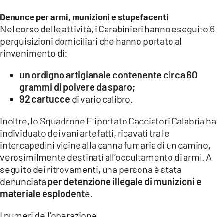
Denunce per armi, munizioni e stupefacenti
Nel corso delle attività, i Carabinieri hanno eseguito 6
perquisizioni domiciliari che hanno portato al
rinvenimento di:
un ordigno artigianale contenente circa 60
grammi di polvere da sparo;
92 cartucce
di vario calibro.
Inoltre, lo Squadrone Eliportato Cacciatori Calabria ha
individuato dei vani artefatti, ricavati tra le
intercapedini vicine alla canna fumaria di un camino,
verosimilmente destinati all’occultamento di armi. A
seguito dei ritrovamenti, una persona è stata
denunciata
per detenzione illegale di munizioni e
materiale esplodent
e.
I numeri dell’operazione