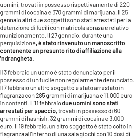
uomini, trovati in possesso rispettivamente di 220
grammi di cocaina e 370 grammi di marijuana. Il 25
gennaio altri due soggetti sono stati arrestati per la
detenzione di fucili con matricola abrasa e relativo
munizionamento. Il 27 gennaio, durante una
perquisizione
, è stato rinvenuto un manoscritto
contenente un presunto rito di affiliazione alla
’ndrangheta.
Il 3 febbraio un uomo è stato denunciato per il
possesso di un fucile non regolarmente denunciato.
Il 7 febbraio un altro soggetto è stato arrestato in
flagranza con 285 grammi di marijuana e 11.000 euro
in contanti. L’11 febbraio
due uomini sono stati
arrestati per spaccio
, trovati in possesso di 60
grammi di hashish, 32 grammi di cocaina e 3.000
euro. Il 19 febbraio, un altro soggetto è stato colto in
flagranza all’interno di una sala giochi con 10 dosi di