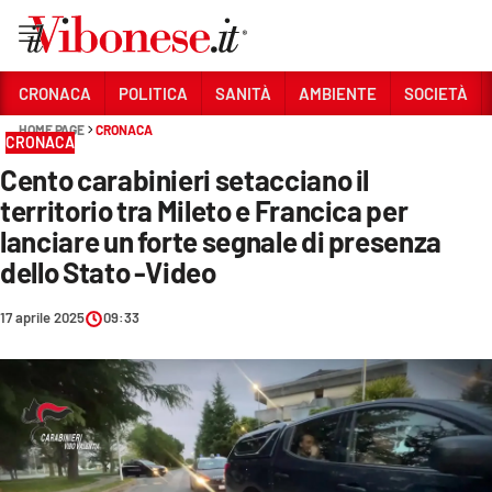
Vai
CRONACA
POLITICA
SANITÀ
AMBIENTE
SOCIETÀ
HOME PAGE
CRONACA
Sezioni
CRONACA
Cento carabinieri setacciano il
CRONACA
territorio tra Mileto e Francica per
POLITICA
lanciare un forte segnale di presenza
dello Stato -Video
SANITÀ
AMBIENTE
17 aprile 2025
09:33
SOCIETÀ
CULTURA
ECONOMIA E LAVORO