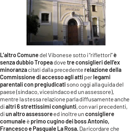
L’altro Comune
del Vibonese sotto i “riflettori”
è
senza dubbio Tropea
dove
tre consiglieri dell’ex
minoranza
citati dalla precedente
relazione della
Commissione di accesso agli atti
per
legami
parentali con pregiudicati
sono oggi alla guida del
paese (sindaco, vicesindaco ed un assessore),
mentre la stessa relazione parla diffusamente anche
di
altri 6 strettissimi congiunti
, con vari precedenti,
di
un altro assessore
ed inoltre un
consigliere
comunale
è
primo cugino dei boss Antonio,
Francesco e Pasquale La Rosa.
Da ricordare che