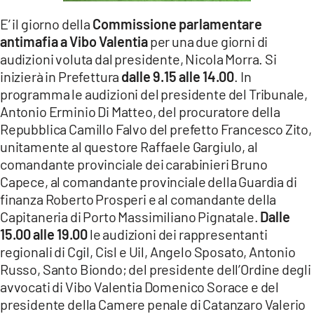
LACITYMAG.IT
E’ il giorno della
Commissione parlamentare
antimafia a Vibo Valentia
per una due giorni di
ILREGGINO.IT
audizioni voluta dal presidente, Nicola Morra. Si
inizierà in Prefettura
dalle 9.15 alle 14.00
. In
COSENZACHANNEL.IT
programma le audizioni del presidente del Tribunale,
ILVIBONESE.IT
Antonio Erminio Di Matteo, del procuratore della
Repubblica Camillo Falvo del prefetto Francesco Zito,
CATANZAROCHANNEL.IT
unitamente al questore Raffaele Gargiulo, al
comandante provinciale dei carabinieri Bruno
LACAPITALENEWS.IT
Capece, al comandante provinciale della Guardia di
finanza Roberto Prosperi e al comandante della
App
Capitaneria di Porto Massimiliano Pignatale.
Dalle
15.00 alle 19.00
le audizioni dei rappresentanti
ANDROID
regionali di Cgil, Cisl e Uil, Angelo Sposato, Antonio
APPLE
Russo, Santo Biondo; del presidente dell’Ordine degli
avvocati di Vibo Valentia Domenico Sorace e del
presidente della Camere penale di Catanzaro Valerio