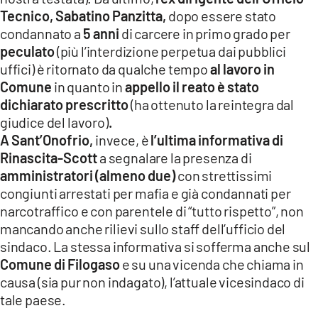
Tecnico, Sabatino Panzitta,
dopo essere stato
condannato a
5 anni
di carcere in primo grado per
peculato
(più l’interdizione perpetua dai pubblici
uffici) è ritornato da qualche tempo
al lavoro in
Comune
in quanto in
appello il reato è stato
dichiarato prescritto
(ha ottenuto la reintegra dal
giudice del lavoro)
.
A Sant’Onofrio,
invece, è
l’ultima informativa di
Rinascita-Scott
a segnalare la presenza di
amministratori (almeno due)
con strettissimi
congiunti arrestati per mafia e già condannati per
narcotraffico e con parentele di “tutto rispetto”, non
mancando anche rilievi sullo staff dell’ufficio del
sindaco. La stessa informativa si sofferma anche sul
Comune di Filogaso
e su una vicenda che chiama in
causa (sia pur non indagato), l’attuale vicesindaco di
tale paese.