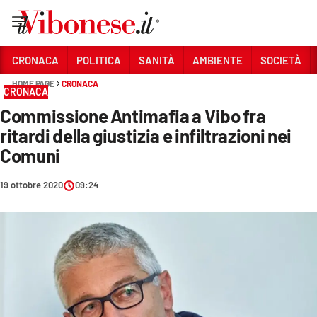
Vai
CRONACA
POLITICA
SANITÀ
AMBIENTE
SOCIETÀ
HOME PAGE
CRONACA
Sezioni
CRONACA
Commissione Antimafia a Vibo fra
CRONACA
ritardi della giustizia e infiltrazioni nei
POLITICA
Comuni
SANITÀ
19 ottobre 2020
09:24
AMBIENTE
SOCIETÀ
CULTURA
ECONOMIA E LAVORO