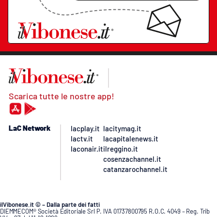
Scarica tutte le nostre app!
LaC Network
lacplay.it
lacitymag.it
lactv.it
lacapitalenews.it
laconair.it
ilreggino.it
cosenzachannel.it
catanzarochannel.it
ilVibonese.it © – Dalla parte dei fatti
DIEMMECOM® Società Editoriale Srl P. IVA 01737800795 R.O.C. 4049 – Reg. Trib