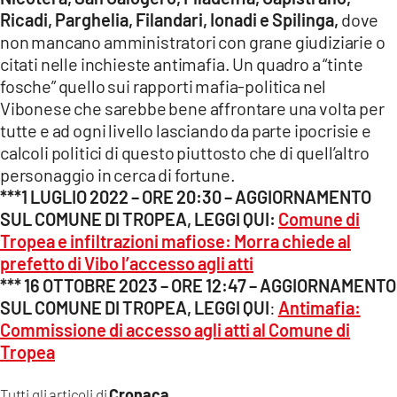
Ricadi, Parghelia, Filandari, Ionadi e Spilinga,
dove
non mancano amministratori con grane giudiziarie o
citati nelle inchieste antimafia.
Un quadro a “tinte
fosche” quello sui rapporti mafia-politica nel
Vibonese che sarebbe bene affrontare una volta per
tutte e ad ogni livello lasciando da parte ipocrisie e
calcoli politici di questo piuttosto che di quell’altro
personaggio in cerca di fortune.
***1 LUGLIO 2022 – ORE 20:30 – AGGIORNAMENTO
SUL COMUNE DI TROPEA, LEGGI QUI:
Comune di
Tropea e infiltrazioni mafiose: Morra chiede al
prefetto di Vibo l’accesso agli atti
*** 16 OTTOBRE 2023 – ORE 12:47 – AGGIORNAMENTO
SUL COMUNE DI TROPEA, LEGGI QUI
:
Antimafia:
Commissione di accesso agli atti al Comune di
Tropea
Cronaca
Tutti gli articoli di