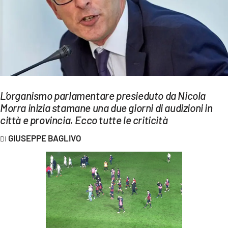
EVENTI
SPORT
Streaming
LAC TV
L’organismo parlamentare presieduto da Nicola
LAC NETWORK
Morra inizia stamane una due giorni di audizioni in
città e provincia. Ecco tutte le criticità
LAC ONAIR
GIUSEPPE BAGLIVO
LaC
Network
LACPLAY.IT
LACTV.IT
LACONAIR.IT