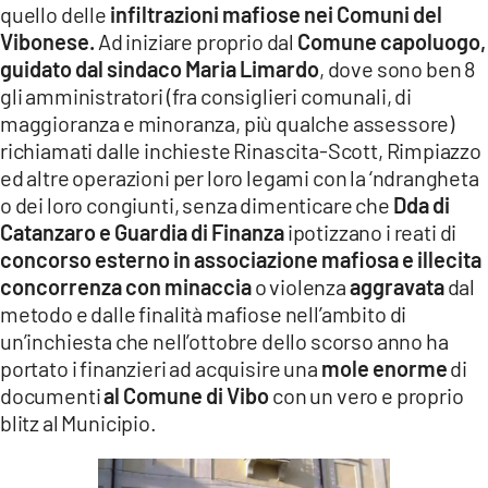
quello delle
infiltrazioni mafiose nei Comuni del
Vibonese.
Ad iniziare proprio dal
Comune capoluogo,
guidato dal sindaco Maria Limardo
, dove sono ben 8
gli amministratori (fra consiglieri comunali, di
maggioranza e minoranza, più qualche assessore)
richiamati dalle inchieste Rinascita-Scott, Rimpiazzo
ed altre operazioni per loro legami con la ‘ndrangheta
o dei loro congiunti, senza dimenticare che
Dda di
Catanzaro e Guardia di Finanza
ipotizzano i reati di
concorso esterno in associazione mafiosa
e illecita
concorrenza
con minaccia
o violenza
aggravata
dal
metodo e dalle finalità mafiose nell’ambito di
un’inchiesta che nell’ottobre dello scorso anno ha
portato i finanzieri ad acquisire una
mole enorme
di
documenti
al Comune di Vibo
con un vero e proprio
blitz al Municipio.