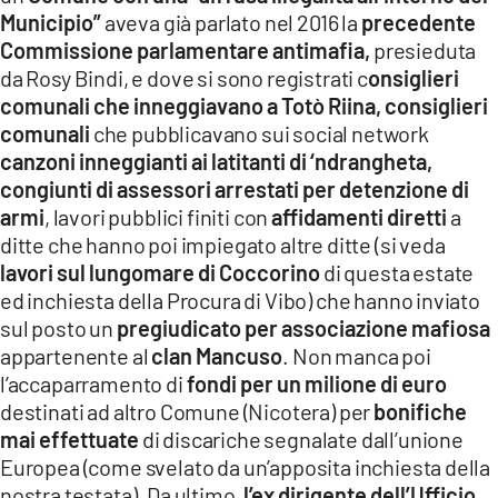
Municipio”
aveva già parlato nel 2016 la
precedente
Commissione parlamentare antimafia,
presieduta
da Rosy Bindi, e dove si sono registrati c
onsiglieri
comunali che inneggiavano a Totò Riina,
consiglieri
comunali
che pubblicavano sui social network
canzoni inneggianti ai latitanti di ‘ndrangheta,
congiunti di assessori arrestati per detenzione di
armi
, lavori pubblici finiti con
affidamenti diretti
a
ditte che hanno poi impiegato altre ditte (si veda
lavori sul lungomare di Coccorino
di questa estate
ed inchiesta della Procura di Vibo) che hanno inviato
sul posto un
pregiudicato per associazione mafiosa
appartenente al
clan Mancuso
. Non manca poi
l’accaparramento di
fondi per un milione di euro
destinati ad altro Comune (Nicotera) per
bonifiche
mai effettuate
di discariche segnalate dall’unione
Europea (come svelato da un’apposita inchiesta della
nostra testata). Da ultimo,
l’ex dirigente dell’Ufficio