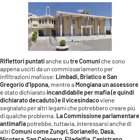
Riflettori puntati
anche su
tre Comuni
che sono
appena usciti da un commissariamento per
infiltrazioni mafiose:
Limbadi, Briatico e San
Gregorio d’Ippona,
mentre a
Mongiana un assessore
è stato dichiarato
incandidabile per mafia (e quindi
dichiarato decaduto) e il vicesindaco
viene
segnalato per altri legami che potrebbero creare più
di qualche problema.
La Commissione parlamentare
antimafia
potrebbe, tuttavia, interessarsi anche di
altri
Comuni come Zungri, Sorianello, Dasà,
Nicotera, San Calogero, Filadelfia, Capistrano,