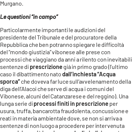
Murgano.
Le questioni “in campo”
Particolarmente importanti le audizioni del
presidente del Tribunale e del procuratore della
Repubblica che ben potranno spiegare le difficoltà
del “mondo giustizia” vibonese alle prese con
processi che viaggiano da anni a rilento con inevitabili
sentenze di
prescrizione
già in primo grado (l’ultimo
caso il dibattimento nato
dall’inchiesta “Acqua
sporca”
che doveva far luce sull’avvelenamento della
diga dell’Alacoi che serve di acqua i comuni del
Vibonese, alcuni del Catanzarese e del reggino). Una
lunga serie di
processi finiti in prescrizione
per
usura, truffa, bancarotta fraudolenta, concussione e
reati in materia ambientale dove, se non si arriva a
sentenze di non luogo a procedere per intervenuta