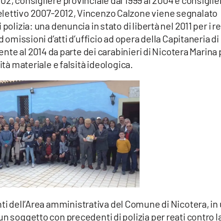
elettivo 2007-2012, Vincenzo Calzone viene segnalato
polizia: una denuncia in stato di libertà nel 2011 per i re
d omissioni d’atti d’ufficio ad opera della Capitaneria di
lente al 2014 da parte dei carabinieri di Nicotera Marina 
ità materiale e falsità ideologica.
nti dell’Area amministrativa del Comune di Nicotera, in
n soggetto con precedenti di polizia per reati contro l