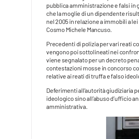
pubblica amministrazione e falsi in 
che la moglie di un dipendente risu
nel 2005 in relazione a immobili a lei 
Cosmo Michele Mancuso.
Precedenti di polizia per vari reati c
vengono poi sottolineati nei confront
viene segnalato per un decreto pena
contestazioni mosse in concorso co
relative ai reati di truffa e falso ideo
Deferimenti all’autorità giudiziaria p
ideologico sino all’abuso d’ufficio a
amministrativa.