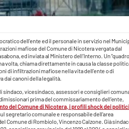
cratico dell’ente ed il personale in servizio nel Munici
iltrazioni mafiose del Comune di Nicotera vergata dal
sabona, ed inviata al Ministero dell’Interno. Un “quadro
na volta, chiama direttamente in causa la classe politic
i di infiltrazioni mafiose nella vita dell’ente o di
 dai canoni della legalità.
” di sindaco, vicesindaco, assessori e consiglieri comuna
dimissionari prima del commissariamento dell’ente,
o del Comune di Nicotera, i profili shock dei politic
 sul segretario comunale e responsabile dell’area
del Comune di Rombiolo, Vincenzo Calzone. Già sinda
02, consigliere provinciale dal 1999 al 2004 e consiglie