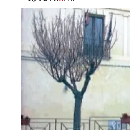
Eventi
Sport
Streaming
LaC TV
Lac Network
LaC OnAir
LaC
Network
lacplay.it
lactv.it