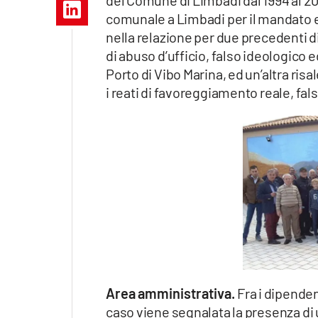
Apple
comunale a Limbadi per il mandato 
nella relazione per due precedenti di 
di abuso d’ufficio, falso ideologico e
Porto di Vibo Marina, ed un’altra risa
Vai
i reati di favoreggiamento reale, fals
Area amministrativa.
Fra i dipende
caso viene segnalata la presenza di u