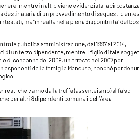
genere, mentre in altro viene evidenziata la circostanz
lta destinataria di un provvedimento di sequestro eme
intestati, ma “in realtà nella piena disponibilità” del bo
ontro la pubblica amministrazione, dal 1997 al 2014,
i di un terzo dipendente, mentre il figlio di tale sogge
le di condanna del 2009, un arresto nel 2007 per
n esponenti della famiglia Mancuso, nonché per denu
logico.
er reati che vanno dalla truffa (assenteismo) al falso
nche per altri 8 dipendenti comunali dell’Area