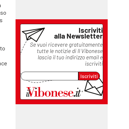
a
sso
ss
Iscriviti
alla Newsletter
Se vuoi ricevere gratuitamente
tto
tutte le notizie di
Il Vibonese
lascia il tuo indirizzo email e
nce
iscriviti
Iscriviti