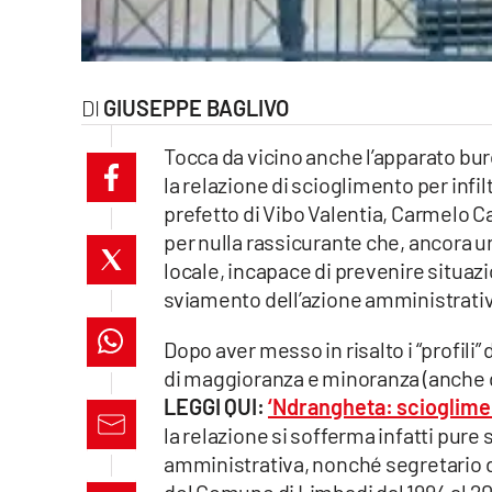
laconair.it
lacitymag.it
GIUSEPPE BAGLIVO
ilreggino.it
Tocca da vicino anche l’apparato buro
la relazione di scioglimento per inf
cosenzachannel.it
prefetto di Vibo Valentia, Carmelo Ca
per nulla rassicurante che, ancora u
ilvibonese.it
locale, incapace di prevenire situazion
catanzarochannel.it
sviamento dell’azione amministrativa
lacapitalenews.it
Dopo aver messo in risalto i “profili
di maggioranza e minoranza (anche 
LEGGI QUI:
‘Ndrangheta: sciogliment
App
la relazione si sofferma infatti pure
Android
amministrativa, nonché segretario 
del Comune di Limbadi dal 1994 al 20