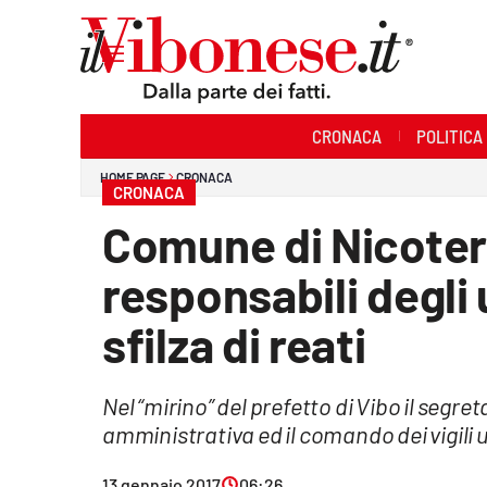
Sezioni
CRONACA
POLITICA
Cronaca
HOME PAGE
CRONACA
CRONACA
Politica
Comune di Nicoter
Sanità
responsabili degli 
Ambiente
sfilza di reati
Società
Nel “mirino” del prefetto di Vibo il segre
Cultura
amministrativa ed il comando dei vigili 
Economia e Lavoro
13 gennaio 2017
06:26