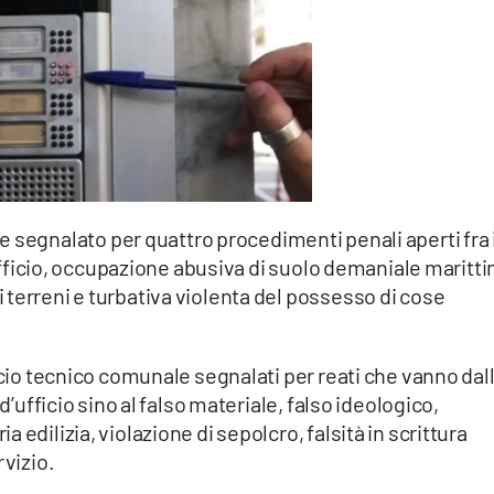
e segnalato per quattro procedimenti penali aperti fra i
d’ufficio, occupazione abusiva di suolo demaniale maritt
terreni e turbativa violenta del possesso di cose
icio tecnico comunale segnalati per reati che vanno dal
d’ufficio sino al falso materiale, falso ideologico,
edilizia, violazione di sepolcro, falsità in scrittura
rvizio.