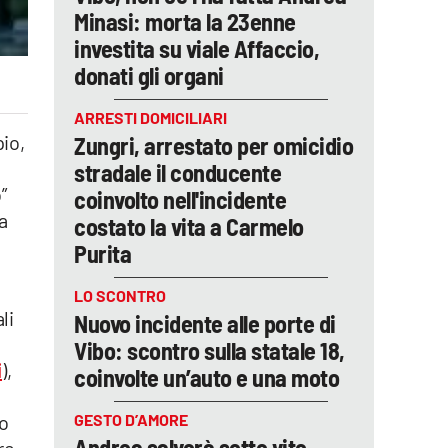
Minasi: morta la 23enne
investita su viale Affaccio,
donati gli organi
ARRESTI DOMICILIARI
pio,
Zungri, arrestato per omicidio
stradale il conducente
”
coinvolto nell'incidente
a
costato la vita a Carmelo
Purita
LO SCONTRO
li
Nuovo incidente alle porte di
Vibo: scontro sulla statale 18,
i
),
coinvolte un’auto e una moto
co
GESTO D’AMORE
Andrea salverà sette vite,
re