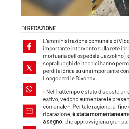
laconair.it
lacitymag.it
REDAZIONE
ilreggino.it
L’amministrazione comunale di Vibo 
importante intervento sulla rete idri
cosenzachannel.it
mortuaria dell’ospedale Jazzolino),
sopralluoghi dei tecnici hanno perm
ilvibonese.it
perdita idrica su una importante con
catanzarochannel.it
Longobardi e Bivona».
lacapitalenews.it
«Nel frattempo è stato disposto un a
estivo, vedono aumentare le presenze
comunale -. Per tale ragione, al fine d
App
riparazione,
è stata momentaneament
Android
a segno
, che approvvigiona gran pa