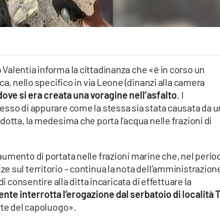
Valentia informa la cittadinanza che «è in corso un
ca, nello specifico in via Leone (dinanzi alla camera
dove si era creata una voragine nell’asfalto
. I
esso di appurare come la stessa sia stata causata da 
dotta, la medesima che porta l’acqua nelle frazioni di
umento di portata nelle frazioni marine che, nel perio
 sul territorio – continua la nota dell’amministrazion
i consentire alla ditta incaricata di effettuare la
e interrotta l’erogazione dal serbatoio di località 
rte del capoluogo».