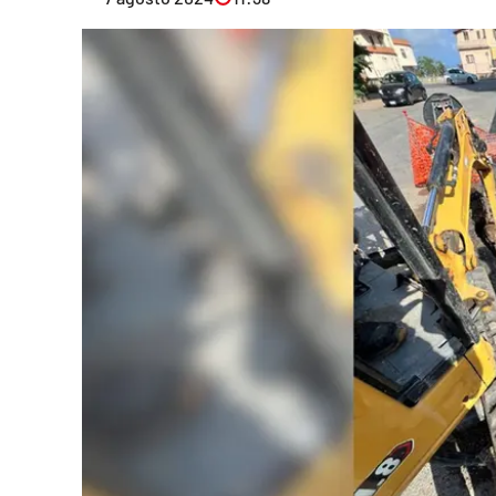
Eventi
Sport
Streaming
LaC TV
Lac Network
LaC OnAir
LaC
Network
lacplay.it
lactv.it