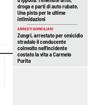
droga e parti di auto rubate.
Una pista per le ultime
intimidazioni
ARRESTI DOMICILIARI
Zungri, arrestato per omicidio
stradale il conducente
coinvolto nell'incidente
costato la vita a Carmelo
lacplay.it
lacitymag.it
Purita
lactv.it
lacapitalenews.it
laconair.it
ilreggino.it
cosenzachannel.it
catanzarochannel.it