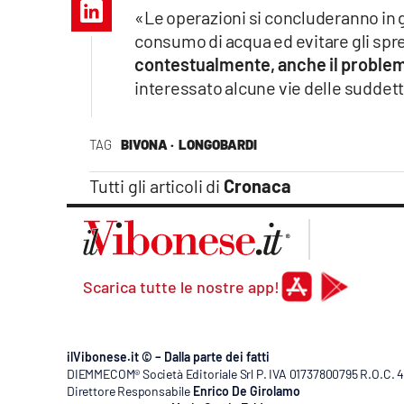
Apple
«Le operazioni si concluderanno in gi
consumo di acqua ed evitare gli spr
contestualmente, anche il proble
interessato alcune vie delle suddet
Vai
TAG
BIVONA ·
LONGOBARDI
Tutti gli articoli di
Cronaca
Scarica tutte le nostre app!
ilVibonese.it © – Dalla parte dei fatti
DIEMMECOM® Società Editoriale Srl P. IVA 01737800795 R.O.C. 404
Direttore Responsabile
Enrico De Girolamo