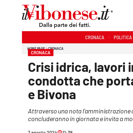
Sezioni
CRONACA
POLITICA
Cronaca
HOME PAGE
CRONACA
CRONACA
Politica
Crisi idrica, lavori
Sanità
condotta che port
Ambiente
e Bivona
Società
Attraverso una nota l'amministrazione 
Cultura
concluderanno in giornata e invita a m
Economia e Lavoro
7 agosto 2024
11:38