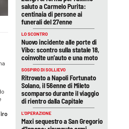
saluto a Carmelo Purita:
centinaia di persone ai
funerali del 27enne
LO SCONTRO
Nuovo incidente alle porte di
Vibo: scontro sulla statale 18,
coinvolte un’auto e una moto
una
SOSPIRO DI SOLLIEVO
Ritrovato a Napoli Fortunato
Solano, il 56enne di Mileto
do
scomparso durante il viaggio
e
di rientro dalla Capitale
L’OPERAZIONE
Tiro
Maxi sequestro a San Gregorio
d’Ippona: rinvenute armi,