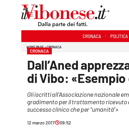
Sezioni
CRONACA
POLITICA
Cronaca
HOME PAGE
CRONACA
CRONACA
Politica
Dall’Aned apprezza
Sanità
di Vibo: «Esempio 
Ambiente
Gli iscritti all’Associazione nazionale
Società
gradimento per il trattamento ricevuto d
Cultura
successo clinico che per “umanità”»
Economia e Lavoro
12 marzo 2017
09:52