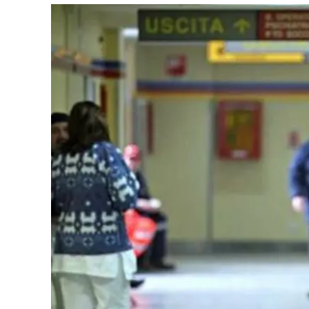
Eventi
Sport
Streaming
LaC TV
Lac Network
LaC OnAir
LaC
Network
lacplay.it
lactv.it