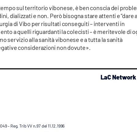
empo sul territorio vibonese, è ben conscia dei probl
ni, dializzati e non. Però bisogna stare attenti e “dare 
rgia di Vibo per risultati conseguiti – interventi in
nto a quelli riguardanti la colecisti – è meritevole di o
servizio alla sanità vibonese e a tutta la sanità
negative considerazioni non dovute».
LaC Network
9 – Reg. Trib VV n.97 del 11.12.1996