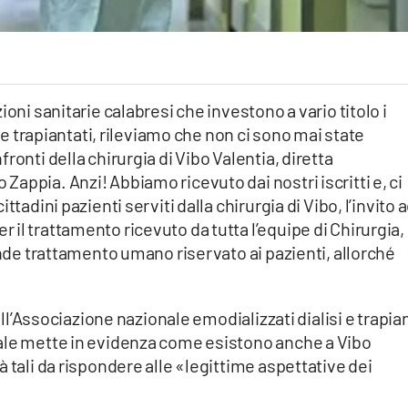
oni sanitarie calabresi che investono a vario titolo i
i e trapiantati, rileviamo che non ci sono mai state
ronti della chirurgia di Vibo Valentia, diretta
appia. Anzi! Abbiamo ricevuto dai nostri iscritti e, ci
tadini pazienti serviti dalla chirurgia di Vibo, l’invito 
il trattamento ricevuto da tutta l’equipe di Chirurgia, 
ande trattamento umano riservato ai pazienti, allorché
dell’Associazione nazionale emodializzati dialisi e trapia
ale mette in evidenza come esistono anche a Vibo
 tali da rispondere alle «legittime aspettative dei