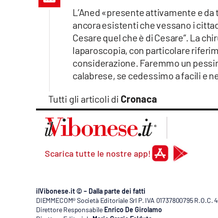
Apple
L’Aned «presente attivamente e da t
ancora esistenti che vessano i cittadi
Cesare quel che è di Cesare”. La chiru
laparoscopia, con particolare riferime
Vai
considerazione. Faremmo un pessimo 
calabrese, se cedessimo a facili e 
Tutti gli articoli di
Cronaca
Scarica tutte le nostre app!
ilVibonese.it © – Dalla parte dei fatti
DIEMMECOM® Società Editoriale Srl P. IVA 01737800795 R.O.C. 404
Direttore Responsabile
Enrico De Girolamo