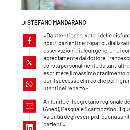
laconair.it
lacitymag.it
STEFANO MANDARANO
«Da attenti osservatori delle disfunzi
ilreggino.it
nostri pazienti nefropatici, dializzat
cosenzachannel.it
osservazioni di alcun genere nei conf
egregiamente dal dottore Francesco Z
ilvibonese.it
consta personalmente da tanti altri cit
esprimere il massimo gradimento per 
catanzarochannel.it
per il successo clinico che per il gr
utenti del reparto».
lacapitalenews.it
A riferirlo è il segretario regionale 
(Aned), Pasquale Scarmozzino, il qu
App
Valentia degli esempi di buona sanità
Android
pazienti».