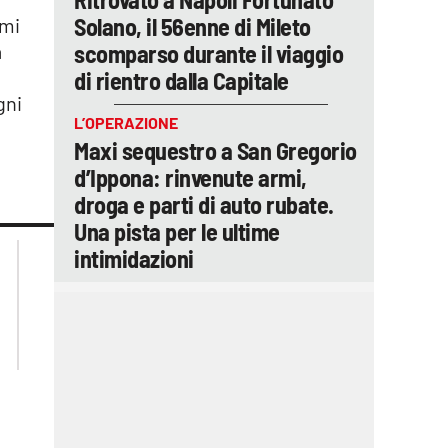
Solano, il 56enne di Mileto
emi
scomparso durante il viaggio
a
di rientro dalla Capitale
gni
L’OPERAZIONE
Maxi sequestro a San Gregorio
d’Ippona: rinvenute armi,
droga e parti di auto rubate.
Una pista per le ultime
lacplay.it
lacitymag.it
intimidazioni
lactv.it
lacapitalenews.it
laconair.it
ilreggino.it
cosenzachannel.it
catanzarochannel.it