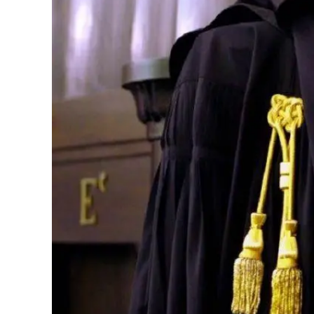
Eventi
Sport
Streaming
LaC TV
Lac Network
LaC OnAir
LaC
Network
lacplay.it
lactv.it