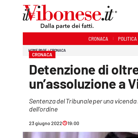
Sezioni
CRONACA
POLITICA
Cronaca
HOME PAGE
CRONACA
CRONACA
Politica
Detenzione di oltr
Sanità
un’assoluzione a V
Ambiente
Sentenza del Tribunale per una vicenda r
Società
dell’ordine
Cultura
23 giugno 2022
19:00
Economia e Lavoro