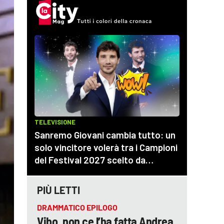
PIÙ LETTI
DRAMMATICO EPILOGO
Vibo, non ce l’ha fatta Andrea