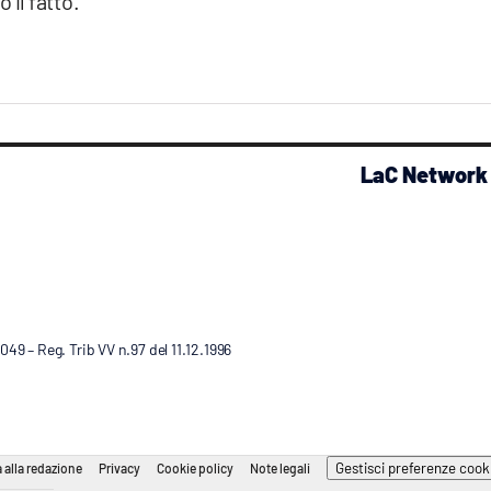
il fatto.
LaC Network
9 – Reg. Trib VV n.97 del 11.12.1996
Gestisci preferenze cook
 alla redazione
Privacy
Cookie policy
Note legali