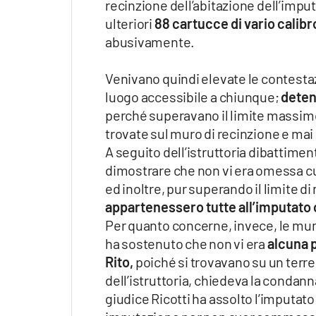
recinzione dell’abitazione dell’imput
Apple
ulteriori
88 cartucce di vario calibr
abusivamente.
Venivano quindi elevate le contesta
Vai
luogo accessibile a chiunque;
deten
perché superavano il limite massimo
trovate sul muro di recinzione e ma
A seguito dell’istruttoria dibattimen
dimostrare che non vi era omessa cus
ed inoltre, pur superando il limite di 
appartenessero tutte all’imputato 
Per quanto concerne, invece, le muniz
ha sostenuto che non vi era
alcuna p
Rito,
poiché si trovavano su un terren
dell’istruttoria, chiedeva la condan
giudice Ricotti ha assolto l’imputato