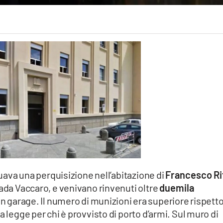
ttuava una perquisizione nell’abitazione di
Francesco Ri
rada Vaccaro, e venivano rinvenuti oltre
duemila
un garage. Il numero di munizioni era superiore rispetto
a legge per chi è provvisto di porto d’armi. Sul muro di