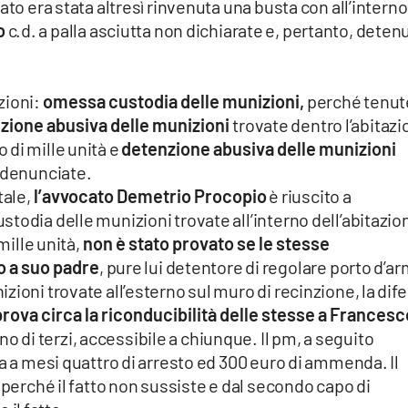
ato era stata altresì rinvenuta una busta con all’interno
o
c.d. a palla asciutta non dichiarate e, pertanto, deten
zioni:
omessa custodia delle munizioni,
perché tenut
zione abusiva delle munizioni
trovate dentro l’abitaz
 di mille unità e
detenzione abusiva delle munizioni
i denunciate.
tale,
l’avvocato Demetrio Procopio
è riuscito a
todia delle munizioni trovate all’interno dell’abitazio
mille unità,
non è stato provato se le stesse
o a suo padre
, pure lui detentore di regolare porto d’ar
ioni trovate all’esterno sul muro di recinzione, la dif
rova circa la riconducibilità delle stesse a Francesc
o di terzi, accessibile a chiunque. Il pm, a seguito
na a mesi quattro di arresto ed 300 euro di ammenda. Il
 perché il fatto non sussiste e dal secondo capo di