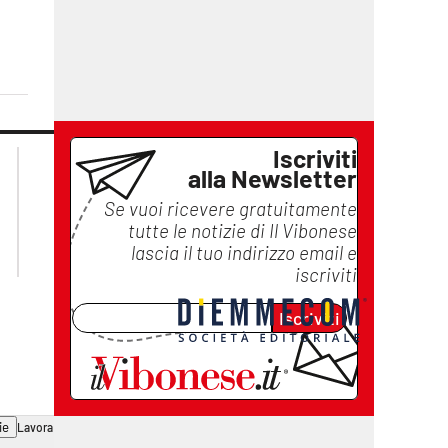
Iscriviti
lacplay.it
lacitymag.it
alla Newsletter
lactv.it
lacapitalenews.it
laconair.it
ilreggino.it
Se vuoi ricevere gratuitamente
cosenzachannel.it
tutte le notizie di
Il Vibonese
lascia il tuo indirizzo email e
catanzarochannel.it
iscriviti
Iscriviti
ie
Lavora con noi