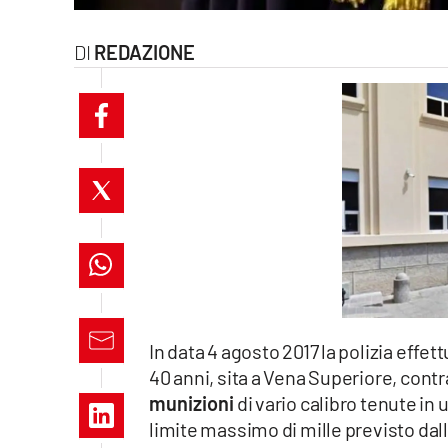
laconair.it
REDAZIONE
lacitymag.it
ilreggino.it
cosenzachannel.it
ilvibonese.it
catanzarochannel.it
lacapitalenews.it
In data 4 agosto 2017 la polizia effe
40 anni, sita a Vena Superiore, cont
App
munizioni
di vario calibro tenute in 
Android
limite massimo di mille previsto dall