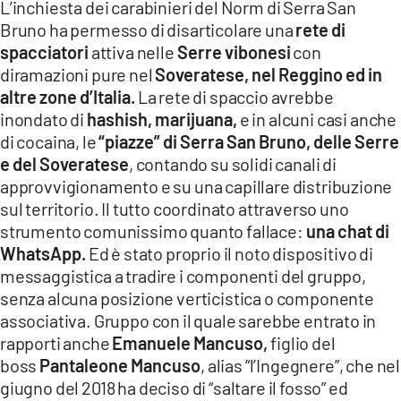
L’inchiesta dei carabinieri del Norm di Serra San
Bruno ha permesso di disarticolare una
rete di
spacciatori
attiva nelle
Serre vibonesi
con
diramazioni pure nel
Soveratese, nel Reggino ed in
altre zone d’Italia.
La rete di spaccio avrebbe
inondato di
hashish, marijuana,
e in alcuni casi anche
di cocaina, le
“piazze” di Serra San Bruno, delle Serre
e del Soveratese
, contando su solidi canali di
approvvigionamento e su una capillare distribuzione
sul territorio. Il tutto coordinato attraverso uno
strumento comunissimo quanto fallace:
una chat di
WhatsApp.
Ed è stato proprio il noto dispositivo di
messaggistica a tradire i componenti del gruppo,
senza alcuna posizione verticistica o componente
associativa. Gruppo con il quale sarebbe entrato in
rapporti anche
Emanuele Mancuso,
figlio del
boss
Pantaleone Mancuso
, alias “l’Ingegnere”, che nel
giugno del 2018 ha deciso di “saltare il fosso” ed