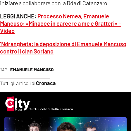
iniziare a collaborare con la Dda di Catanzaro.
LEGGI ANCHE:
Processo Nemea, Emanuele
Mancuso: «Minacce in carcere a me e Gratteri» –
Video
‘Ndrangheta: la deposizione di Emanuele Mancuso
contro il clan Soriano
TAG
EMANUELE MANCUSO
Cronaca
Tutti gli articoli di