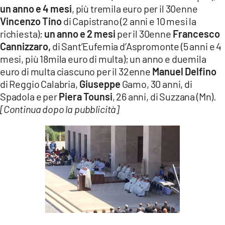
un anno e 4 mesi
, più tremila euro per il 30enne
Vincenzo Tino
di Capistrano (2 anni e 10 mesi la
richiesta);
un anno e 2 mesi
per il 30enne
Francesco
Cannizzaro,
di Sant’Eufemia d’Aspromonte (5 anni e 4
mesi, più 18mila euro di multa); un anno e duemila
euro di multa ciascuno per il 32enne
Manuel Delfino
di Reggio Calabria,
Giuseppe
Gamo, 30 anni, di
Spadola e per
Piera Tounsi
, 26 anni, di Suzzana (Mn).
[Continua dopo la pubblicità]