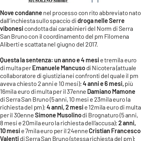
LACITYMAG.IT
Nove condanne
nel processo con rito abbreviato nato
dall’inchiesta sullo spaccio di
droga nelle Serre
ILREGGINO.IT
vibonesi
condotta dai carabinieri del Norm di Serra
COSENZACHANNEL.IT
San Bruno con il coordinamento del pm Filomena
Aliberti e scattata nel giugno del 2017.
ILVIBONESE.IT
Questa la sentenza:
un anno e 4 mesi
e tremila euro
CATANZAROCHANNEL.IT
di multa per
Emanuele Mancuso
di Nicotera (attuale
collaboratore di giustizia nei confronti del quale il pm
LACAPITALENEWS.IT
aveva chiesto 2 anni e 10 mesi);
4 anni e 6 mesi,
più
16mila euro di multa per il 37enne
Damiano Mamone
App
di Serra San Bruno (5 anni, 10 mesi e 23mila euro la
ANDROID
richiesta del pm);
4 anni, 2 mesi
e 12mila euro di multa
per il 30enne
Simone Musolino
di Brognaturo (5 anni,
APPLE
8 mesi e 20mila euro la richiesta dell’accusa);
2 anni,
10 mesi
e 7mila euro per il 24enne
Cristian Francesco
Valenti
di Serra San Bruno (stessa richiesta del pm);