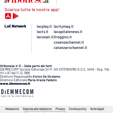
Scarica tutte le nostre app!
LaC Network
lacplay.it
lacitymag.it
lactv.it
lacapitalenews.it
laconair.it
ilreggino.it
cosenzachannel.it
catanzarochannel.it
ilVibonese.it © – Dalla parte dei fatti
DIEMMECOM® Società Editoriale Srl P. IVA 01737800795 R.O.C. 4049 – Reg. Trib
VV n.97 del 11.12.1996
Direttore Responsabile
Enrico De Girolamo
Direttore Editoriale
Maria Grazia Falduto
www.diemmecom.it
Redazione
Segnala alla redazione
Privacy
Cookie policy
Note legali