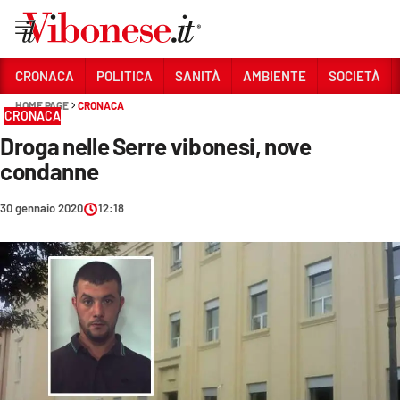
Vai
CRONACA
POLITICA
SANITÀ
AMBIENTE
SOCIETÀ
HOME PAGE
CRONACA
Sezioni
CRONACA
Droga nelle Serre vibonesi, nove
CRONACA
condanne
POLITICA
30 gennaio 2020
12:18
SANITÀ
AMBIENTE
SOCIETÀ
CULTURA
ECONOMIA E LAVORO