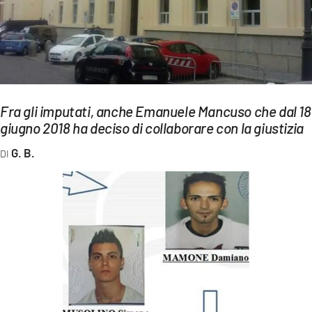
EVENTI
SPORT
Streaming
LAC TV
Fra gli imputati, anche Emanuele Mancuso che dal 18
giugno 2018 ha deciso di collaborare con la giustizia
LAC NETWORK
G. B.
LAC ONAIR
LaC
Network
LACPLAY.IT
LACTV.IT
LACONAIR.IT