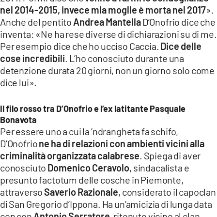
nel 2014-2015, invece mia moglie è morta nel 2017
».
Anche del pentito
Andrea Mantella
D’Onofrio dice che
inventa: «Ne ha rese diverse di dichiarazioni su di me.
Per esempio dice che ho ucciso Caccia.
Dice delle
cose incredibili
. L’ho conosciuto durante una
detenzione durata 20 giorni, non un giorno solo come
dice lui».
Il filo rosso tra D’Onofrio e l’ex latitante Pasquale
Bonavota
Per essere uno a cui la ’ndrangheta fa schifo,
D’Onofrio
ne ha di relazioni con ambienti vicini alla
criminalità organizzata calabrese
. Spiega di aver
conosciuto
Domenico Ceravolo
, sindacalista e
presunto factotum delle cosche in Piemonte,
attraverso
Saverio Razionale
, considerato il capoclan
di San Gregorio d’Ippona. Ha un’amicizia di lunga data
con con
Antonio Serratore
, ritenuto vicino al clan