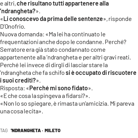
e altri,
che risultano tutti appartenere alla
’ndrangheta?
».
«
Li conoscevo da prima delle sentenze
», risponde
D’Onofrio.
Nuova domanda: «Ma lei ha continuato le
frequentazioni anche dopo le condanne. Perché?
Serratore era già stato condannato come
appartenente alla ’ndrangheta e per altri gravi reati.
Perché lei invece di dirgli di lasciar stare la
’ndrangheta che fa schifo
si è occupato di riscuotere
i suoi crediti?
».
Risposta: «
Perché mi sono fidato
».
«E che cosa la spingeva a fidarsi?».
«Non lo so spiegare, è rimasta un’amicizia. Mi pareva
una cosa lecita».
TAG
'NDRANGHETA ·
MILETO