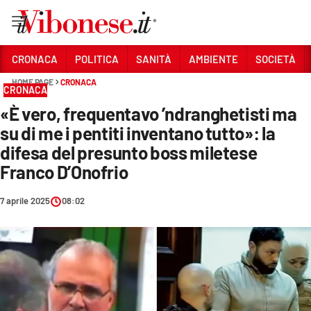
Vai
CRONACA
POLITICA
SANITÀ
AMBIENTE
SOCIETÀ
HOME PAGE
CRONACA
Sezioni
CRONACA
«È vero, frequentavo ’ndranghetisti ma
CRONACA
su di me i pentiti inventano tutto»: la
POLITICA
difesa del presunto boss miletese
Franco D’Onofrio
SANITÀ
AMBIENTE
7 aprile 2025
08:02
SOCIETÀ
CULTURA
ECONOMIA E LAVORO