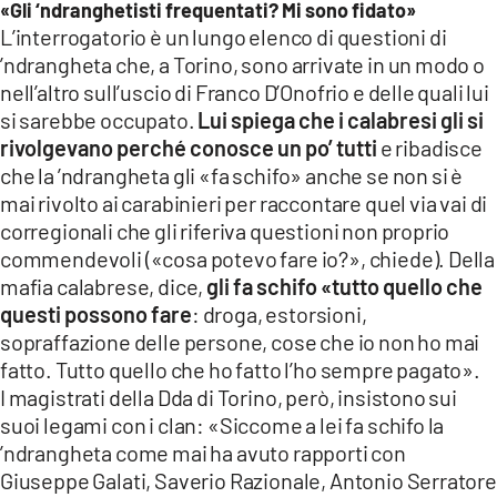
«Gli ‘ndranghetisti frequentati? Mi sono fidato»
L’interrogatorio è un lungo elenco di questioni di
’ndrangheta che, a Torino, sono arrivate in un modo o
nell’altro sull’uscio di Franco D’Onofrio e delle quali lui
si sarebbe occupato.
Lui spiega che i calabresi gli si
rivolgevano perché conosce un po’ tutti
e ribadisce
che la ’ndrangheta gli «fa schifo» anche se non si è
mai rivolto ai carabinieri per raccontare quel via vai di
corregionali che gli riferiva questioni non proprio
commendevoli («cosa potevo fare io?», chiede). Della
mafia calabrese, dice,
gli fa schifo «tutto quello che
questi possono fare
: droga, estorsioni,
sopraffazione delle persone, cose che io non ho mai
fatto. Tutto quello che ho fatto l’ho sempre pagato».
I magistrati della Dda di Torino, però, insistono sui
suoi legami con i clan: «Siccome a lei fa schifo la
’ndrangheta come mai ha avuto rapporti con
Giuseppe Galati, Saverio Razionale, Antonio Serratore