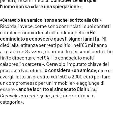
l’uomo non sa «dare una spiegazione»
.
«Ceravolo è un amico, sono anche iscritto alla Cisl»
Ricorda, invece, come sono cominciati i suoi contatti
con alcuni uomini legati alla ’ndrangheta: «
Ho
cominciato a conoscere questi signori anni fa
. Mi
diedi alla latitanza per reati politici, nell’86 mi hanno
arrestato in Svizzera, sono uscito per semilibertà e ho
finito di scontare nel 94. Ho conosciuto molti
calabresi in carcere». Ceravolo, imputato chiave del
processo Factotum,
lo considera «un amico»
, dice di
avergli fatto un prestito «di 1500 o 2000 euro per fare
un compromesso per un immobile» e aggiunge di
essere «
anche iscritto al sindacato Cisl
(
di cui
Ceravolo era un dirigente, ndr
), non so di quale
categoria».