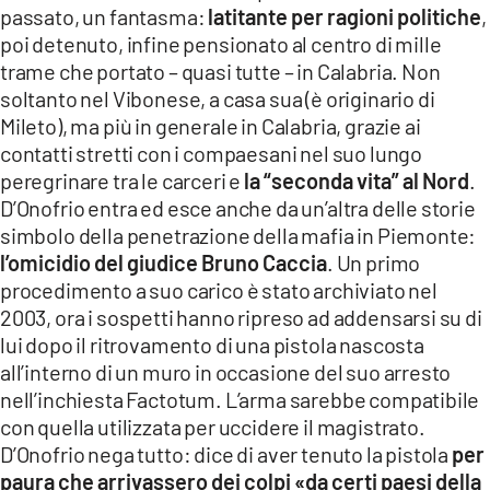
passato, un fantasma:
latitante per ragioni politiche
,
poi detenuto, infine pensionato al centro di mille
trame che portato – quasi tutte – in Calabria. Non
soltanto nel Vibonese, a casa sua (è originario di
Mileto), ma più in generale in Calabria, grazie ai
contatti stretti con i compaesani nel suo lungo
peregrinare tra le carceri e
la “seconda vita” al Nord
.
D’Onofrio entra ed esce anche da un’altra delle storie
simbolo della penetrazione della mafia in Piemonte:
l’omicidio del giudice Bruno Caccia
. Un primo
procedimento a suo carico è stato archiviato nel
2003, ora i sospetti hanno ripreso ad addensarsi su di
lui dopo il ritrovamento di una pistola nascosta
all’interno di un muro in occasione del suo arresto
nell’inchiesta Factotum. L’arma sarebbe compatibile
con quella utilizzata per uccidere il magistrato.
D’Onofrio nega tutto: dice di aver tenuto la pistola
per
paura che arrivassero dei colpi «da certi paesi della