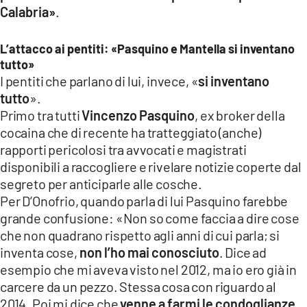
Calabria»
.
L’attacco ai pentiti: «Pasquino e Mantella si inventano
tutto»
I pentiti che parlano di lui, invece, «
si inventano
tutto
».
Primo tra tutti
Vincenzo Pasquino
, ex broker della
cocaina che di recente ha tratteggiato (anche)
rapporti pericolosi tra avvocati e magistrati
disponibili a raccogliere e rivelare notizie coperte dal
segreto per anticiparle alle cosche.
Per D’Onofrio, quando parla di lui Pasquino farebbe
grande confusione: «Non so come faccia a dire cose
che non quadrano rispetto agli anni di cui parla; si
inventa cose,
non l’ho mai conosciuto
. Dice ad
esempio che mi aveva visto nel 2012, ma io ero già in
carcere da un pezzo. Stessa cosa con riguardo al
2014. Poi mi dice che
venne a farmi le condoglianze