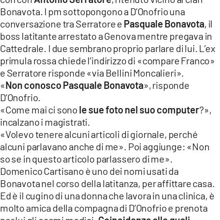
Bonavota. I pm sottopongono a D’Onofrio una
conversazione tra Serratore e
Pasquale Bonavota
, il
boss latitante arrestato a Genova mentre pregava in
Cattedrale. I due sembrano proprio parlare di lui. L’ex
primula rossa chiede l’indirizzo di «compare Franco»
e Serratore risponde «via Bellini Moncalieri».
«
Non conosco Pasquale Bonavota
», risponde
D’Onofrio.
«Come mai ci sono
le sue foto nel suo computer
?»,
incalzano i magistrati.
«Volevo tenere alcuni articoli di giornale, perché
alcuni parlavano anche di me». Poi aggiunge: «Non
so se in questo articolo parlassero di me».
Domenico Cartisano è uno dei nomi usati da
Bonavota nel corso della latitanza, per affittare casa.
Ed è il cugino di una donna che lavora in una clinica, è
molto amica della compagna di D’Onofrio e prenota
per lui gli esami medici.
Coincidenze alle quali