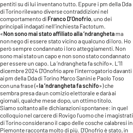
pentiti su di lui inventano tutto. Eppure i pm della Dda
LACITYMAG.IT
di Torino rilevano diverse contraddizioni nel
comportamento di
Franco D’Onofrio
, uno dei
ILREGGINO.IT
principali indagati nell’inchiesta Factotum.
«
Non sono mai stato affiliato alla ’ndrangheta
ma
COSENZACHANNEL.IT
non nego di essere stato vicino a qualcuno di loro. Ho
ILVIBONESE.IT
però sempre condannato i loro atteggiamenti. Non
sono mai stato un capo e non sono stato condannato
CATANZAROCHANNEL.IT
per essere un capo. La ’ndrangheta fa schifo». L’11
dicembre 2024 D’Onofrio apre l’interrogatorio davanti
LACAPITALENEWS.IT
ai pm della Dda di Torino Marco Sanini e Paolo Toso
con una frase («
la ’ndrangheta fa schifo
») che
App
sembra presa da un comizio elettorale e darà ai
ANDROID
giornali, qualche mese dopo, un ottimo titolo.
Siamo soltanto alle dichiarazioni spontanee: in quel
APPLE
colloquio nel carcere di Rovigo l’uomo che i magistrati
di Torino considerano il capo delle cosche calabresi in
Piemonte racconta molto di più. D’Onofrio è stato, in