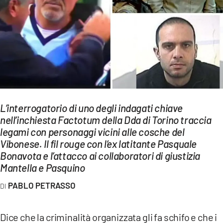
EVENTI
SPORT
Streaming
LAC TV
LAC NETWORK
L’interrogatorio di uno degli indagati chiave
LAC ONAIR
nell’inchiesta Factotum della Dda di Torino traccia
legami con personaggi vicini alle cosche del
Vibonese. Il fil rouge con l’ex latitante Pasquale
LaC
Bonavota e l’attacco ai collaboratori di giustizia
Network
Mantella e Pasquino
LACPLAY.IT
PABLO PETRASSO
LACTV.IT
LACONAIR.IT
Dice che la criminalità organizzata gli fa schifo e che i