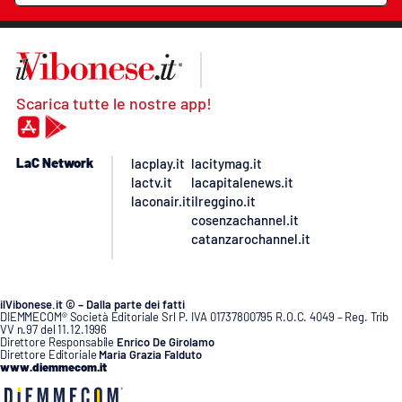
Scarica tutte le nostre app!
LaC Network
lacplay.it
lacitymag.it
lactv.it
lacapitalenews.it
laconair.it
ilreggino.it
cosenzachannel.it
catanzarochannel.it
ilVibonese.it © – Dalla parte dei fatti
DIEMMECOM® Società Editoriale Srl P. IVA 01737800795 R.O.C. 4049 – Reg. Trib
VV n.97 del 11.12.1996
Direttore Responsabile
Enrico De Girolamo
Direttore Editoriale
Maria Grazia Falduto
www.diemmecom.it