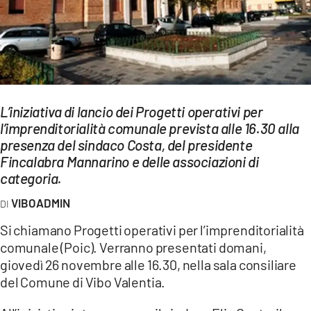
EVENTI
SPORT
Streaming
LAC TV
L’iniziativa di lancio dei Progetti operativi per
l’imprenditorialità comunale prevista alle 16.30 alla
LAC NETWORK
presenza del sindaco Costa, del presidente
Fincalabra Mannarino e delle associazioni di
LAC ONAIR
categoria.
VIBOADMIN
LaC
Network
Si chiamano Progetti operativi per l’imprenditorialità
LACPLAY.IT
comunale (Poic). Verranno presentati domani,
giovedì 26 novembre alle 16.30, nella sala consiliare
LACTV.IT
del Comune di Vibo Valentia.
LACONAIR.IT