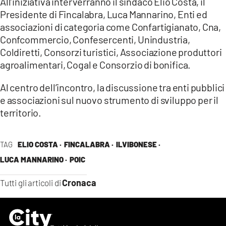
All’iniziativa interverranno il sindaco Elio Costa, il
LACITYMAG.IT
Presidente di Fincalabra, Luca Mannarino, Enti ed
associazioni di categoria come Confartigianato, Cna,
ILREGGINO.IT
Confcommercio, Confesercenti, Unindustria,
Coldiretti, Consorzi turistici, Associazione produttori
COSENZACHANNEL.IT
agroalimentari, Cogal e Consorzio di bonifica.
ILVIBONESE.IT
Al centro dell’incontro, la discussione tra enti pubblici
e associazioni sul nuovo strumento di sviluppo per il
CATANZAROCHANNEL.IT
territorio.
LACAPITALENEWS.IT
TAG
ELIO COSTA ·
FINCALABRA ·
ILVIBONESE ·
App
LUCA MANNARINO ·
POIC
ANDROID
Cronaca
Tutti gli articoli di
APPLE