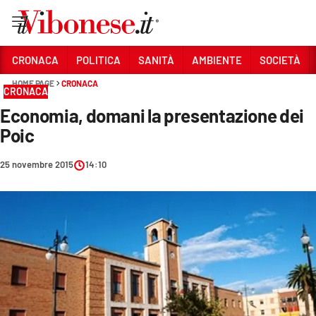
Vai
CRONACA
POLITICA
SANITÀ
AMBIENTE
SOCIETÀ
HOME PAGE
CRONACA
Sezioni
CRONACA
Economia, domani la presentazione dei
CRONACA
Poic
POLITICA
25 novembre 2015
14:10
SANITÀ
AMBIENTE
SOCIETÀ
CULTURA
ECONOMIA E LAVORO