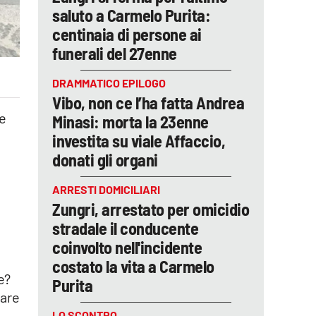
saluto a Carmelo Purita:
centinaia di persone ai
funerali del 27enne
DRAMMATICO EPILOGO
Vibo, non ce l’ha fatta Andrea
ne
Minasi: morta la 23enne
investita su viale Affaccio,
donati gli organi
ARRESTI DOMICILIARI
Zungri, arrestato per omicidio
stradale il conducente
coinvolto nell'incidente
costato la vita a Carmelo
e?
Purita
rare
LO SCONTRO