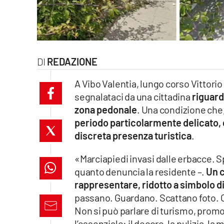
laconair.it
lacitymag.it
REDAZIONE
ilreggino.it
A Vibo Valentia, lungo corso Vittorio
cosenzachannel.it
segnalataci da una cittadina
riguard
zona pedonale
. Una condizione che,
ilvibonese.it
periodo particolarmente delicato, q
catanzarochannel.it
discreta presenza turistica
.
lacapitalenews.it
«Marciapiedi invasi dalle erbacce. Sp
quanto denuncia la residente –.
Un c
rappresentare, ridotto a simbolo 
App
passano. Guardano. Scattano foto.
Android
Non si può parlare di turismo, promoz
l’essenziale: il decoro, la pulizia, l