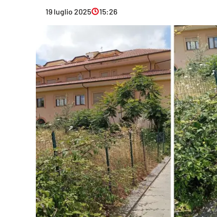
Eventi
19 luglio 2025
15:26
Sport
Streaming
LaC TV
Lac Network
LaC OnAir
LaC
Network
lacplay.it
lactv.it