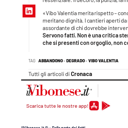
Apple
«Vibo Valentia merita rispetto – concl
meritano dignità. I cantieri aperti da
assordante di chi dovrebbe interven
Vai
Servono fatti. Non è una critica ste
che si presenti con orgoglio, non 
TAG
ABBANDONO ·
DEGRADO ·
VIBO VALENTIA
Tutti gli articoli di
Cronaca
Scarica tutte le nostre app!
ilVibonese.it © – Dalla parte dei fatti