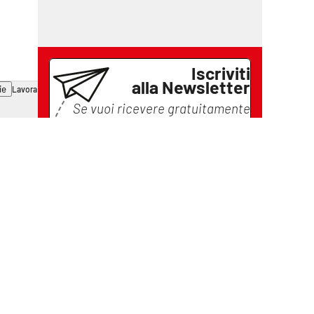
Iscriviti
alla Newsletter
ie
Lavora con noi
Se vuoi ricevere gratuitamente
tutte le notizie di
Il Vibonese
lascia il tuo indirizzo email e
iscriviti
Iscriviti