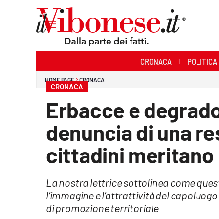
Sezioni
CRONACA
POLITICA
Cronaca
HOME PAGE
CRONACA
CRONACA
Politica
Erbacce e degrado 
Sanità
denuncia di una res
Ambiente
cittadini meritano
Società
La nostra lettrice sottolinea come ques
Cultura
l’immagine e l’attrattività del capoluogo
Economia e Lavoro
di promozione territoriale