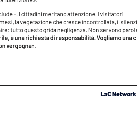
ude -. I cittadini meritano attenzione. I visitatori
 mesi, la vegetazione che cresce incontrollata, il silenz
ire: tutto questo grida negligenza. Non servono parol
rile, è una richiesta di responsabilità. Vogliamo una c
con vergogna
».
LaC Network