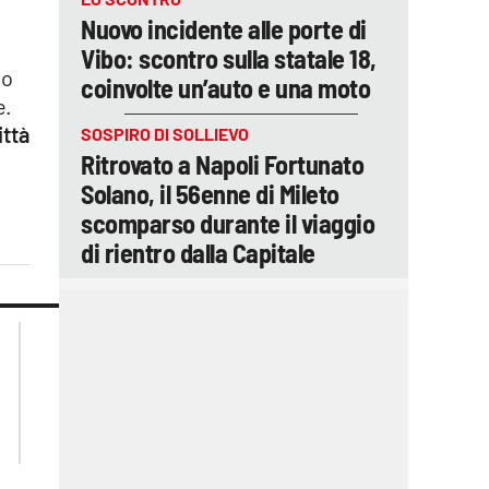
Nuovo incidente alle porte di
Vibo: scontro sulla statale 18,
io
coinvolte un’auto e una moto
e.
ittà
SOSPIRO DI SOLLIEVO
Ritrovato a Napoli Fortunato
Solano, il 56enne di Mileto
scomparso durante il viaggio
di rientro dalla Capitale
lacplay.it
lacitymag.it
lactv.it
lacapitalenews.it
laconair.it
ilreggino.it
cosenzachannel.it
catanzarochannel.it