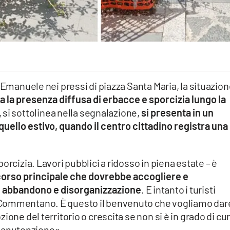
 Emanuele nei pressi di piazza Santa Maria, la situazio
a la presenza diffusa di erbacce e sporcizia lungo la
 si sottolinea nella segnalazione,
si presenta in un
uello estivo, quando il centro cittadino registra una
orcizia. Lavori pubblici a ridosso in piena estate – è
orso principale che dovrebbe accogliere e
di abbandono e disorganizzazione
. E intanto i turisti
 Commentano. È questo il benvenuto che vogliamo dar
ione del territorio o crescita se non si è in grado di cu
a manutenzione».