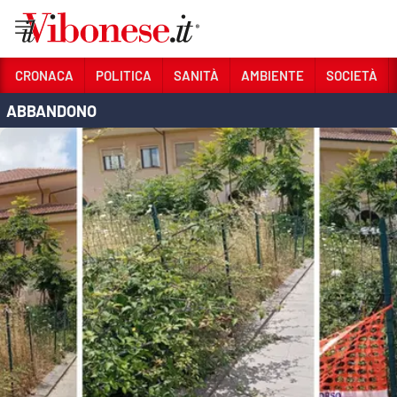
Vai
CRONACA
POLITICA
SANITÀ
AMBIENTE
SOCIETÀ
ABBANDONO
Sezioni
CRONACA
POLITICA
SANITÀ
AMBIENTE
SOCIETÀ
CULTURA
ECONOMIA E LAVORO