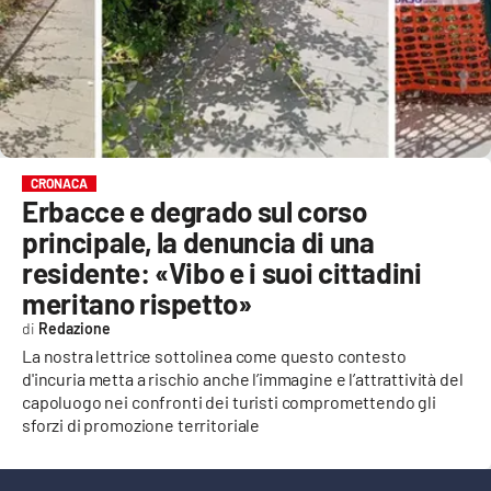
EVENTI
SPORT
Streaming
LAC TV
CRONACA
Erbacce e degrado sul corso
LAC NETWORK
principale, la denuncia di una
LAC ONAIR
residente: «Vibo e i suoi cittadini
meritano rispetto»
LaC
Redazione
Network
La nostra lettrice sottolinea come questo contesto
LACPLAY.IT
d'incuria metta a rischio anche l’immagine e l’attrattività del
capoluogo nei confronti dei turisti compromettendo gli
LACTV.IT
sforzi di promozione territoriale
LACONAIR.IT