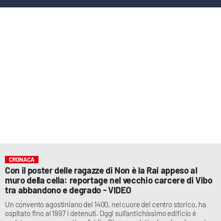
LACITYMAG.IT
ILREGGINO.IT
COSENZACHANNEL.IT
ILVIBONESE.IT
CATANZAROCHANNEL.IT
LACAPITALENEWS.IT
App
CRONACA
ANDROID
Con il poster delle ragazze di Non è la Rai appeso al
muro della cella: reportage nel vecchio carcere di Vibo
APPLE
tra abbandono e degrado - VIDEO
Un convento agostiniano del 1400, nel cuore del centro storico, ha
ospitato fino al 1997 i detenuti. Oggi sull’antichissimo edificio è