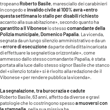
tropeano
Roberto Basile
, maresciallo dei carabinieri
LACITYMAG.IT
in congedo e
invalido civile al 100%
avrà «entro
questa settimana lo stallo per disabili richiesto
ILREGGINO.IT
accanto alla sua abitazione», secondo quanto ha
COSENZACHANNEL.IT
garantito a Il Vibonese
lo stesso
comandante della
Polizia municipale, Domenico Papalia
. La vicenda,
ILVIBONESE.IT
segnata da un lungo silenzio amministrativo e da un
«
errore di esecuzione
da parte della ditta incaricata
CATANZAROCHANNEL.IT
di effettuare la segnaletica orizzontale», come
ammesso dallo stesso comandante Papalia, è stata
LACAPITALENEWS.IT
portata alla luce dallo stesso signor Basile che stanco
del «silenzio totale» si è rivolto alla redazione de il
App
Vibonese «per rendere pubblica la vicenda».
ANDROID
La segnalazione, tra burocrazia e cadute
APPLE
Roberto Basile, 63 anni, affetto da diverse e gravi
patologie che lo costringono spesso
a muoversi con
le stampelle
, nella sua missiva ha