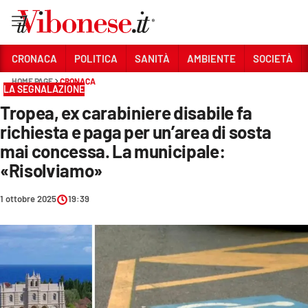
Vai
CRONACA
POLITICA
SANITÀ
AMBIENTE
SOCIETÀ
HOME PAGE
CRONACA
Sezioni
LA SEGNALAZIONE
Tropea, ex carabiniere disabile fa
CRONACA
richiesta e paga per un’area di sosta
POLITICA
mai concessa. La municipale:
«Risolviamo»
SANITÀ
AMBIENTE
1 ottobre 2025
19:39
SOCIETÀ
CULTURA
ECONOMIA E LAVORO