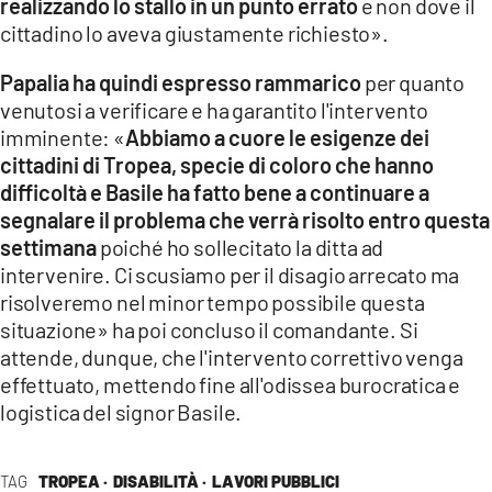
realizzando lo stallo in un punto errato
e non dove il
cittadino lo aveva giustamente richiesto».
Papalia ha quindi espresso rammarico
per quanto
venutosi a verificare e ha garantito l'intervento
imminente: «
Abbiamo a cuore le esigenze dei
cittadini di Tropea, specie di coloro che hanno
difficoltà e Basile ha fatto bene a continuare a
segnalare il problema che verrà risolto entro questa
settimana
poiché ho sollecitato la ditta ad
intervenire. Ci scusiamo per il disagio arrecato ma
risolveremo nel minor tempo possibile questa
situazione» ha poi concluso il comandante. Si
attende, dunque, che l'intervento correttivo venga
effettuato, mettendo fine all'odissea burocratica e
logistica del signor Basile.
TAG
TROPEA ·
DISABILITÀ ·
LAVORI PUBBLICI