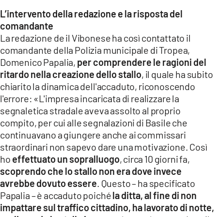
L’intervento della redazione e la risposta del
comandante
La redazione de il Vibonese ha così contattato il
comandante della Polizia municipale di Tropea,
Domenico Papalia,
per comprendere le ragioni del
ritardo nella creazione dello stallo
, il quale ha subito
chiarito la dinamica dell'accaduto, riconoscendo
l'errore: «L'impresa incaricata di realizzare la
segnaletica stradale aveva assolto al proprio
compito, per cui alle segnalazioni di Basile che
continuavano a giungere anche ai commissari
straordinari non sapevo dare una motivazione. Così
ho
effettuato un sopralluogo
, circa 10 giorni fa,
scoprendo che lo stallo non era dove invece
avrebbe dovuto essere
. Questo – ha specificato
Papalia – è accaduto poiché
la ditta, al fine di non
impattare sul traffico cittadino, ha lavorato di notte,