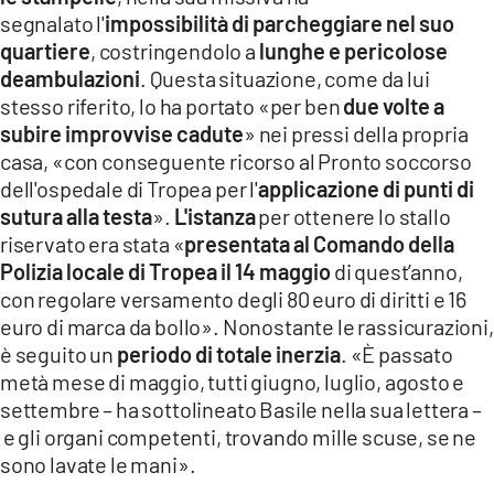
segnalato l'
impossibilità di parcheggiare nel suo
quartiere
, costringendolo a
lunghe e pericolose
deambulazioni
. Questa situazione, come da lui
stesso riferito, lo ha portato «per ben
due volte a
subire improvvise cadute
» nei pressi della propria
casa, «con conseguente ricorso al Pronto soccorso
dell'ospedale di Tropea per l'
applicazione di punti di
sutura alla testa
».
L'istanza
per ottenere lo stallo
riservato era stata «
presentata al Comando della
Polizia locale di Tropea il 14 maggio
di quest’anno,
con regolare versamento degli 80 euro di diritti e 16
euro di marca da bollo». Nonostante le rassicurazioni,
è seguito un
periodo di totale inerzia
. «È passato
metà mese di maggio, tutti giugno, luglio, agosto e
settembre – ha sottolineato Basile nella sua lettera –
e gli organi competenti, trovando mille scuse, se ne
sono lavate le mani».