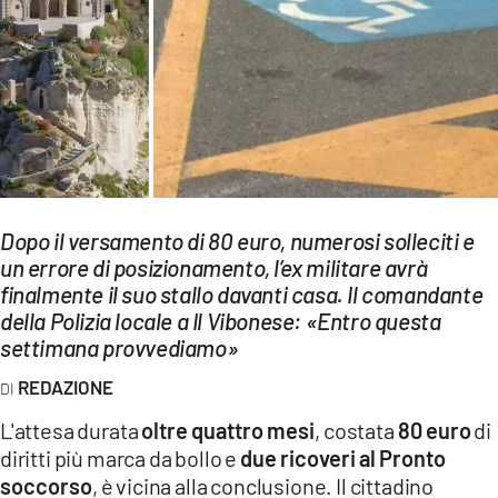
EVENTI
SPORT
Streaming
LAC TV
LAC NETWORK
Dopo il versamento di 80 euro, numerosi solleciti e
LAC ONAIR
un errore di posizionamento, l’ex militare avrà
finalmente il suo stallo davanti casa. Il comandante
della Polizia locale a Il Vibonese: «Entro questa
LaC
settimana provvediamo»
Network
LACPLAY.IT
REDAZIONE
L'attesa durata
oltre quattro mesi
, costata
80 euro
di
LACTV.IT
diritti più marca da bollo e
due ricoveri al Pronto
LACONAIR.IT
soccorso
, è vicina alla conclusione. Il cittadino