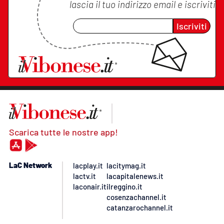
lascia il tuo indirizzo email e iscriviti
Iscriviti
Scarica tutte le nostre app!
LaC Network
lacplay.it
lacitymag.it
lactv.it
lacapitalenews.it
laconair.it
ilreggino.it
cosenzachannel.it
catanzarochannel.it