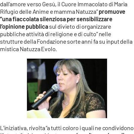
dall’amore verso Gesù, il Cuore Immacolato di Maria
LACITYMAG.IT
Rifugio delle Anime e mamma Natuzza”
promuove
“una fiaccolata silenziosa per sensibilizzare
ILREGGINO.IT
l’opinione pubblica
sul divieto di organizzare
pubbliche attività di religione e di culto” nelle
COSENZACHANNEL.IT
strutture della Fondazione sorte anni fa su input della
ILVIBONESE.IT
mistica Natuzza Evolo.
CATANZAROCHANNEL.IT
LACAPITALENEWS.IT
App
ANDROID
APPLE
L’iniziativa, rivolta “a tutti coloro i quali ne condividono