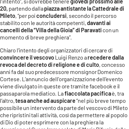
l’intento”, si dovrebbe tenere
giovedì prossimo alle
20,
partendo dalla
piazza antistante la Cattedrale di
Mileto
, “per poi
concludersi
, secondo il percorso
stabilito con le autorità competenti,
davanti ai
cancelli della “Villa della Gioia” di Paravati
con un
momento di breve preghiera”.
Chiaro l’intento degli organizzatori di cercare di
convincere il vescovo
Luigi Renzo a
recedere dalla
revoca del decreto di religione e di culto
, concesso
anni fa dal suo predecessore monsignor Domenico
Cortese. L’annuncio dell’organizzazione dell’evento
viene divulgato in queste ore tramite facebook e il
passaparola mediatico. La
fiaccolata pacifica
è, tra
l’altro,
tesa anche ad auspicare
“nel più breve tempo
possibile un intervento da parte del vescovo di Mileto
che ripristini tali attività, così da permettere al popolo
di Dio di poter esprimere con la preghiera la