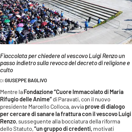
EVENTI
SPORT
Streaming
LAC TV
Fiaccolata per chiedere al vescovo Luigi Renzo un
LAC NETWORK
passo indietro sulla revoca del decreto di religione e
culto
LAC ONAIR
GIUSEPPE BAGLIVO
LaC
Mentre la
Fondazione “Cuore Immacolato di Maria
Network
Rifugio delle Anime”
di Paravati, con il nuovo
LACPLAY.IT
presidente Marcello Colloca, avvia
prove di dialogo
per cercare di sanare la frattura con il vescovo Luigi
LACTV.IT
Renzo
, susseguente alla bocciatura della riforma
LACONAIR.IT
dello Statuto,
“un gruppo di credenti,
motivati