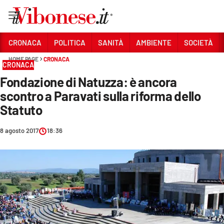
Vai
CRONACA
POLITICA
SANITÀ
AMBIENTE
SOCIETÀ
HOME PAGE
CRONACA
Sezioni
CRONACA
Fondazione di Natuzza: è ancora
CRONACA
scontro a Paravati sulla riforma dello
POLITICA
Statuto
SANITÀ
8 agosto 2017
18:36
AMBIENTE
SOCIETÀ
CULTURA
ECONOMIA E LAVORO