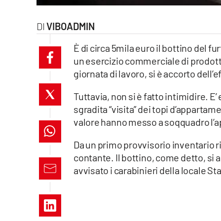
laconair.it
VIBOADMIN
lacitymag.it
È di circa 5mila euro il bottino del fu
un esercizio commerciale di prodott
ilreggino.it
giornata di lavoro, si è accorto dell’e
cosenzachannel.it
Tuttavia, non si è fatto intimidire. E’
ilvibonese.it
sgradita “visita” dei topi d’appartam
valore hanno messo a soqquadro l’
catanzarochannel.it
Da un primo provvisorio inventario r
lacapitalenews.it
contante. Il bottino, come detto, si 
avvisato i carabinieri della locale S
App
Android