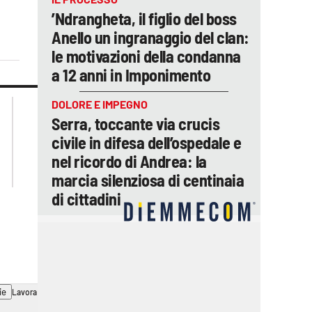
’Ndrangheta, il figlio del boss
Anello un ingranaggio del clan:
le motivazioni della condanna
a 12 anni in Imponimento
lacplay.it
lacitymag.it
DOLORE E IMPEGNO
lactv.it
lacapitalenews.it
Serra, toccante via crucis
laconair.it
ilreggino.it
civile in difesa dell’ospedale e
cosenzachannel.it
nel ricordo di Andrea: la
catanzarochannel.it
marcia silenziosa di centinaia
di cittadini
ie
Lavora con noi