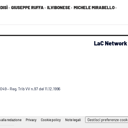
ISÌ ·
GIUSEPPE RUFFA ·
ILVIBONESE ·
MICHELE MIRABELLO ·
LaC Network
9 – Reg. Trib VV n.97 del 11.12.1996
Gestisci preferenze cook
 alla redazione
Privacy
Cookie policy
Note legali