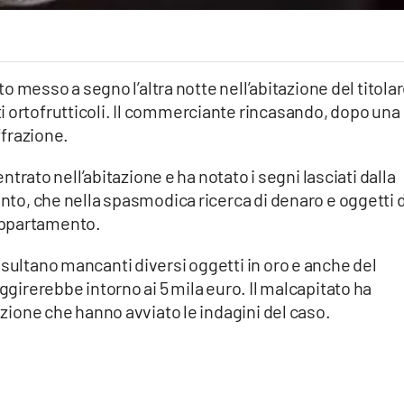
rto messo a segno l’altra notte nell’abitazione del titolar
i ortofrutticoli. Il commerciante rincasando, dopo una
ffrazione.
 entrato nell’abitazione e ha notato i segni lasciati dalla
ento, che nella spasmodica ricerca di denaro e oggetti d
appartamento.
isultano mancanti diversi oggetti in oro e anche del
aggirerebbe intorno ai 5 mila euro. Il malcapitato ha
tazione che hanno avviato le indagini del caso.