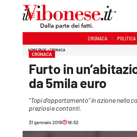
Sezioni
CRONACA
POLITICA
Cronaca
HOME PAGE
CRONACA
CRONACA
Politica
Furto in un’abitazi
Sanità
da 5mila euro
Ambiente
"Topi d'appartamento” in azione nella c
Società
preziosi e contanti.
Cultura
31 gennaio 2016
18:52
Economia e Lavoro