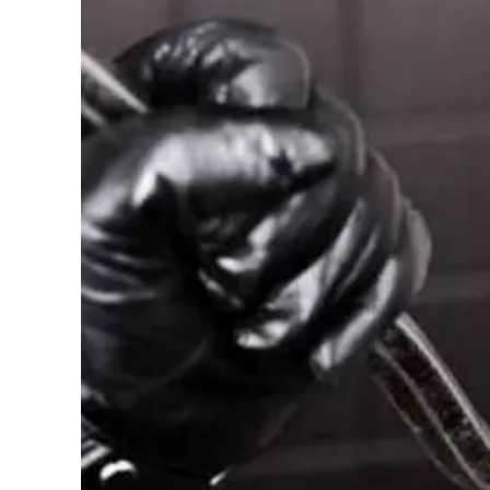
Eventi
Sport
Streaming
LaC TV
Lac Network
LaC OnAir
LaC
Network
lacplay.it
lactv.it