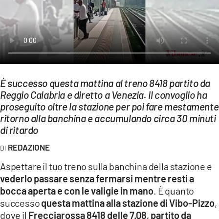
EVENTI
SPORT
Streaming
LAC TV
È successo questa mattina al treno 8418 partito da
Reggio Calabria e diretto a Venezia. Il convoglio ha
LAC NETWORK
proseguito oltre la stazione per poi fare mestamente
LAC ONAIR
ritorno alla banchina e accumulando circa 30 minuti
di ritardo
LaC
REDAZIONE
Network
Aspettare il tuo treno sulla banchina della stazione e
LACPLAY.IT
vederlo passare senza fermarsi mentre resti a
LACTV.IT
bocca aperta e con le valigie in mano
. È quanto
successo
questa mattina alla stazione di Vibo-Pizzo
,
LACONAIR.IT
dove il
Frecciarossa 8418 delle 7.08, partito da