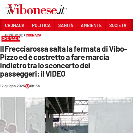
Vai
CRONACA
POLITICA
SANITÀ
AMBIENTE
SOCIETÀ
HOME PAGE
CRONACA
Sezioni
CRONACA
Il Frecciarossa salta la fermata di Vibo-
CRONACA
Pizzo ed è costretto a fare marcia
POLITICA
indietro tra lo sconcerto dei
passeggeri: il VIDEO
SANITÀ
AMBIENTE
12 giugno 2025
09:54
SOCIETÀ
CULTURA
ECONOMIA E LAVORO