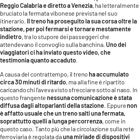
Reggio Calabria e diretto a Venezia
, ha letteralmente
LACITYMAG.IT
bruciato la fermata vibonese prevista nel suo
itinerario.
Il treno ha proseguito la sua corsa oltre la
ILREGGINO.IT
stazione, per poi fermarsi e tornare mestamente
COSENZACHANNEL.IT
indietro
, tra lo stupore dei passeggeri che
attendevano il convoglio sulla banchina.
Uno dei
ILVIBONESE.IT
viaggiatori ci ha inviato questo video, che
testimonia quanto accaduto
.
CATANZAROCHANNEL.IT
A causa del contrattempo, il treno
ha accumulato
LACAPITALENEWS.IT
circa 30 minuti di ritardo
, ma alla fine è ripartito
caricando chi l’aveva visto sfrecciare sotto al naso. In
App
questo frangente
nessuna comunicazione è stata
ANDROID
diffusa dagli altoparlanti della stazione
. Eppure
non
è affatto usuale che un treno salti una fermata,
APPLE
soprattutto quelli a lunga percorrenza
, come in
questo caso. Tanto più che la circolazione sulla rete
ferroviaria è regolata da
una miriade di dispositivi