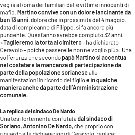
veglia a Roma dei familiari delle vittime innocenti di
LACITYMAG.IT
mafia.
Martino convive con un dolore lancinante da
ben 13 anni
, dolore che in prossimità del 4 maggio,
ILREGGINO.IT
data di compleanno di Filippo, si fa ancora più
COSENZACHANNEL.IT
pungente. Quest’anno avrebbe compiuto 32 anni.
«
Taglieremo la torta al cimitero
– ha dichiarato
ILVIBONESE.IT
Ceravolo – poiché passerelle non ne voglio più». Una
sofferenza che secondo
papà Martino si accentua
CATANZAROCHANNEL.IT
nel costatare la mancanza di partecipazione da
parte della popolazione sorianese
alle
LACAPITALENEWS.IT
manifestazioni in ricordo del figlio
e in qualche
maniera anche da parte dell’Amministrazione
App
comunale.
ANDROID
La replica del sindaco De Nardo
APPLE
Una tesi fortemente confutata
dal sindaco di
Soriano, Antonino De Nardo
, che proprio con
riguardo alle dichiarazioni di Ceravolo, replica: