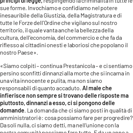
principi di legge,
respingendo la criminalità in tutte le
sue forme. Invochiamo e confidiamo nel potere
inesauribile della Giustizia, della Magistratura e di
tutte le Forze dell’Ordine che vigilano sul nostro
territorio, il quale vanta anche la bellezza della
cultura, dell’economia, del commercio e che fa da
riflesso ai cittadini onesti e laboriosi che popolano il
nostro Paese».
«Siamo colpiti – continua Prestanicola – e ci sentiamo
persino sconfitti dinnanzi alla morte che si incarna in
una vita innocente e pulita, ma non siamo
responsabili di quanto accaduto.
Al male che
infierisce non sempre si trovano delle risposte ma
piuttosto, dinnanzi a esso, ci si pongono delle
domande
. La domanda che ci siamo posti in qualità di
amministratori è: cosa possiamo fare per progredire?
Da soli nulla, ci siamo detti, ma nell’unione con la
nostra comunità possiamo fare tutto. E da un anno a