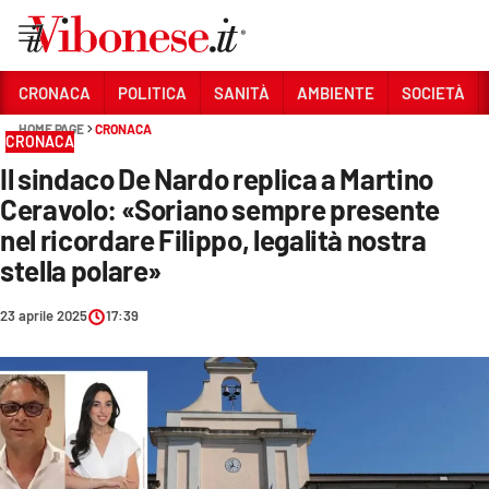
Vai
CRONACA
POLITICA
SANITÀ
AMBIENTE
SOCIETÀ
HOME PAGE
CRONACA
Sezioni
CRONACA
Il sindaco De Nardo replica a Martino
CRONACA
Ceravolo: «Soriano sempre presente
POLITICA
nel ricordare Filippo, legalità nostra
stella polare»
SANITÀ
AMBIENTE
23 aprile 2025
17:39
SOCIETÀ
CULTURA
ECONOMIA E LAVORO