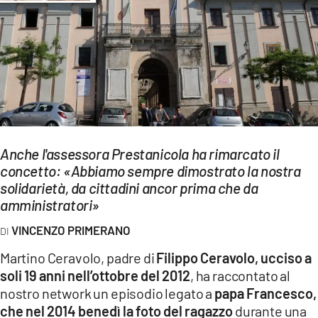
EVENTI
SPORT
Streaming
LAC TV
LAC NETWORK
Anche l'assessora Prestanicola ha rimarcato il
LAC ONAIR
concetto: «Abbiamo sempre dimostrato la nostra
solidarietà, da cittadini ancor prima che da
amministratori»
LaC
Network
VINCENZO PRIMERANO
LACPLAY.IT
Martino Ceravolo, padre di
Filippo Ceravolo, ucciso a
soli 19 anni nell’ottobre del 2012
, ha raccontato al
LACTV.IT
nostro network un episodio legato a
papa Francesco,
LACONAIR.IT
che nel 2014 benedì la foto del ragazzo
durante una