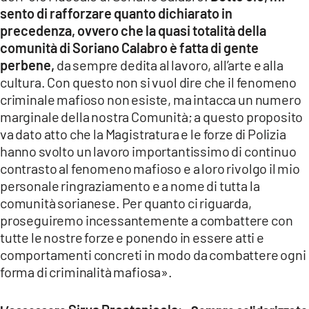
sento di rafforzare quanto dichiarato in
precedenza, ovvero che la quasi totalità della
comunità di Soriano Calabro è fatta di gente
perbene,
da sempre dedita al lavoro, all’arte e alla
cultura. Con questo non si vuol dire che il fenomeno
criminale mafioso non esiste, ma intacca un numero
marginale della nostra Comunità; a questo proposito
va dato atto che la Magistratura e le forze di Polizia
hanno svolto un lavoro importantissimo di continuo
contrasto al fenomeno mafioso e a loro rivolgo il mio
personale ringraziamento e a nome di tutta la
comunità sorianese. Per quanto ci riguarda,
proseguiremo incessantemente a combattere con
tutte le nostre forze e ponendo in essere atti e
comportamenti concreti in modo da combattere ogni
forma di criminalità mafiosa».