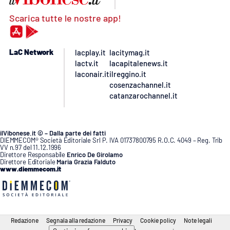
Scarica tutte le nostre app!
LaC Network
lacplay.it
lacitymag.it
lactv.it
lacapitalenews.it
laconair.it
ilreggino.it
cosenzachannel.it
catanzarochannel.it
ilVibonese.it © – Dalla parte dei fatti
DIEMMECOM® Società Editoriale Srl P. IVA 01737800795 R.O.C. 4049 – Reg. Trib
VV n.97 del 11.12.1996
Direttore Responsabile
Enrico De Girolamo
Direttore Editoriale
Maria Grazia Falduto
www.diemmecom.it
Redazione
Segnala alla redazione
Privacy
Cookie policy
Note legali