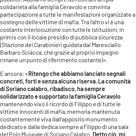
solidarietà alla famiglia Ceravolo e convinta
partecipazione a tutte le manifestazioni organizzate a
sostegno delle vittime di mafia. Tra l’altro vi è una
costante interlocuzione con tutte le istituzioni, in
primis con il locale presidio di pubblica sicurezza
(Stazione dei Carabinieri guidata dal Maresciallo
Barbaro Sciacca, che grazie al proprio impegno
rimane un punto di riferimento costante)».
E ancora: «
Ritengo che abbiamo lanciato segnali
concreti, forti e senza alcuna riserva. La comunità
di Soriano calabro, ribadisco, ha sempre
solidarizzato e supportato la famiglia Ceravolo
mantenendo vivo il ricordo di Filippo e di tutte le
vittime innocenti di mafia, memoria mantenuta
costantemente viva dall’apposito monumento
dedicato e dalla dedica sempre a Filippo di una sala
del Polo Museale di Soriano Calabro.
Detto ciò, mi