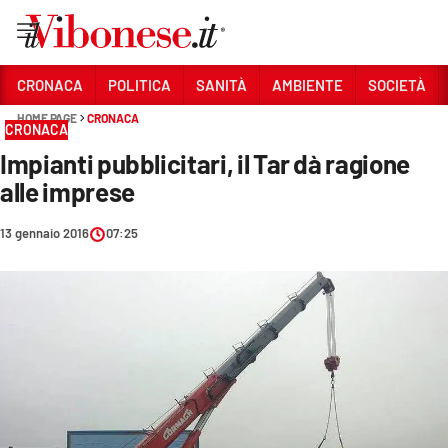
Vai
CRONACA
POLITICA
SANITÀ
AMBIENTE
SOCIETÀ
HOME PAGE
CRONACA
Sezioni
CRONACA
Impianti pubblicitari, il Tar dà ragione
CRONACA
alle imprese
POLITICA
13 gennaio 2016
07:25
SANITÀ
AMBIENTE
SOCIETÀ
CULTURA
ECONOMIA E LAVORO