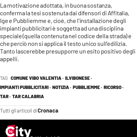
La motivazione adottata, in buona sostanza,
conferma la tesi sostenuta dai difensori di Affitalia,
Ige e Pubbliemme e, cioè, che l’installazione degli
impianti pubblicitari è soggetta ad una disciplina
speciale (quella contenuta nel codice della strada) e
che perciò non si applica il testo unico sull’edilizia.
Tanto lascerebbe presupporre un esito positivo degli
appelli.
TAG
COMUNE VIBO VALENTIA ·
ILVIBONESE ·
IMPIANTI PUBBLICITARI ·
NOTIZIA ·
PUBBLIEMME ·
RICORSO ·
TAR ·
TAR CALABRIA
Cronaca
Tutti gli articoli di