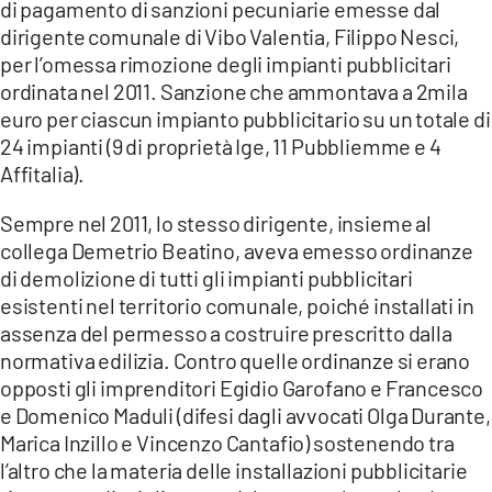
di pagamento di sanzioni pecuniarie emesse dal
LACITYMAG.IT
dirigente comunale di Vibo Valentia, Filippo Nesci,
per l’omessa rimozione degli impianti pubblicitari
ILREGGINO.IT
ordinata nel 2011. Sanzione che ammontava a 2mila
euro per ciascun impianto pubblicitario su un totale di
COSENZACHANNEL.IT
24 impianti (9 di proprietà Ige, 11 Pubbliemme e 4
ILVIBONESE.IT
Affitalia).
CATANZAROCHANNEL.IT
Sempre nel 2011, lo stesso dirigente, insieme al
collega Demetrio Beatino, aveva emesso ordinanze
LACAPITALENEWS.IT
di demolizione di tutti gli impianti pubblicitari
esistenti nel territorio comunale, poiché installati in
App
assenza del permesso a costruire prescritto dalla
normativa edilizia. Contro quelle ordinanze si erano
ANDROID
opposti gli imprenditori Egidio Garofano e Francesco
e Domenico Maduli (difesi dagli avvocati Olga Durante,
APPLE
Marica Inzillo e Vincenzo Cantafio) sostenendo tra
l’altro che la materia delle installazioni pubblicitarie