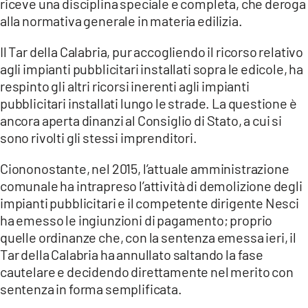
riceve una disciplina speciale e completa, che deroga
alla normativa generale in materia edilizia.
Il Tar della Calabria, pur accogliendo il ricorso relativo
agli impianti pubblicitari installati sopra le edicole, ha
respinto gli altri ricorsi inerenti agli impianti
pubblicitari installati lungo le strade. La questione è
ancora aperta dinanzi al Consiglio di Stato, a cui si
sono rivolti gli stessi imprenditori.
Ciononostante, nel 2015, l’attuale amministrazione
comunale ha intrapreso l’attività di demolizione degli
impianti pubblicitari e il competente dirigente Nesci
ha emesso le ingiunzioni di pagamento; proprio
quelle ordinanze che, con la sentenza emessa ieri, il
Tar della Calabria ha annullato saltando la fase
cautelare e decidendo direttamente nel merito con
sentenza in forma semplificata.