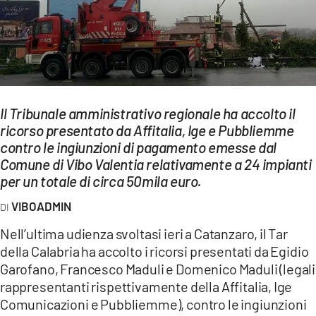
EVENTI
SPORT
Streaming
LAC TV
Il Tribunale amministrativo regionale ha accolto il
ricorso presentato da Affitalia, Ige e Pubbliemme
LAC NETWORK
contro le ingiunzioni di pagamento emesse dal
Comune di Vibo Valentia relativamente a 24 impianti
LAC ONAIR
per un totale di circa 50mila euro.
VIBOADMIN
LaC
Network
Nell’ultima udienza svoltasi ieri a Catanzaro, il Tar
LACPLAY.IT
della Calabria ha accolto i ricorsi presentati da Egidio
Garofano, Francesco Maduli e Domenico Maduli (legali
LACTV.IT
rappresentanti rispettivamente della Affitalia, Ige
Comunicazioni e Pubbliemme), contro le ingiunzioni
LACONAIR.IT