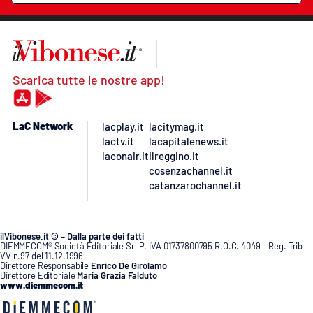
Scarica tutte le nostre app!
LaC Network
lacplay.it
lacitymag.it
lactv.it
lacapitalenews.it
laconair.it
ilreggino.it
cosenzachannel.it
catanzarochannel.it
ilVibonese.it © – Dalla parte dei fatti
DIEMMECOM® Società Editoriale Srl P. IVA 01737800795 R.O.C. 4049 – Reg. Trib
VV n.97 del 11.12.1996
Direttore Responsabile
Enrico De Girolamo
Direttore Editoriale
Maria Grazia Falduto
www.diemmecom.it