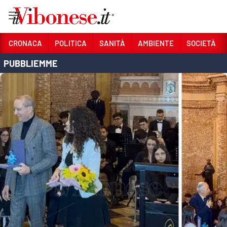
Vai
CRONACA
POLITICA
SANITÀ
AMBIENTE
SOCIETÀ
PUBBLIEMME
Sezioni
CRONACA
POLITICA
SANITÀ
AMBIENTE
SOCIETÀ
CULTURA
ECONOMIA E LAVORO