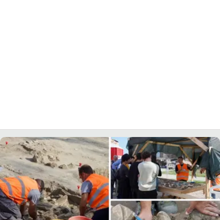
LACITYMAG.IT
ILREGGINO.IT
COSENZACHANNEL.IT
ILVIBONESE.IT
CATANZAROCHANNEL.IT
LACAPITALENEWS.IT
App
ANDROID
APPLE