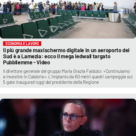
ECONOMIA E LAVORO
Il più grande maxischermo digitale in un aeroporto del
Sud è a Lamezia: ecco il mega ledwall targato
Pubbliemme - Video
Il direttore generale del gruppo Maria Grazia Falduto: «Continuiamo
a investire in Calabria». L'impianto da 60 metri quadri campeggia sui
5 gate inaugurati oggi dal presidente della Regione