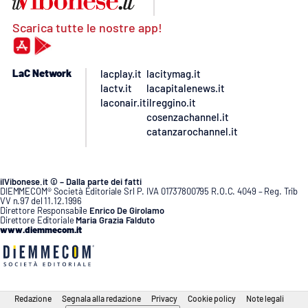
Scarica tutte le nostre app!
LaC Network
lacplay.it
lacitymag.it
lactv.it
lacapitalenews.it
laconair.it
ilreggino.it
cosenzachannel.it
catanzarochannel.it
ilVibonese.it © – Dalla parte dei fatti
DIEMMECOM® Società Editoriale Srl P. IVA 01737800795 R.O.C. 4049 – Reg. Trib
VV n.97 del 11.12.1996
Direttore Responsabile
Enrico De Girolamo
Direttore Editoriale
Maria Grazia Falduto
www.diemmecom.it
Redazione
Segnala alla redazione
Privacy
Cookie policy
Note legali