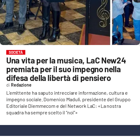
EVENTI
SPORT
Streaming
LAC TV
SOCIETÀ
Una vita per la musica, LaC New24
LAC NETWORK
premiata per il suo impegno nella
LAC ONAIR
difesa della libertà di pensiero
Redazione
LaC
L’emittente ha saputo intrecciare informazione, cultura e
Network
impegno sociale. Domenico Maduli, presidente del Gruppo
Editoriale Diemmecom e del Network LaC: «La nostra
LACPLAY.IT
squadra ha sempre scelto il “noi”»
LACTV.IT
LACONAIR.IT