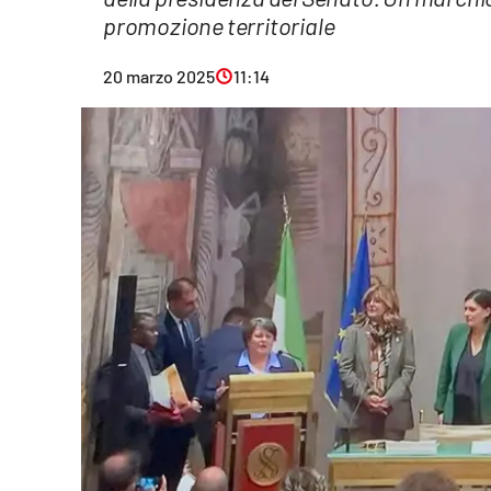
promozione territoriale
Eventi
Sport
20 marzo 2025
11:14
Streaming
LaC TV
Lac Network
LaC OnAir
LaC
Network
lacplay.it
lactv.it