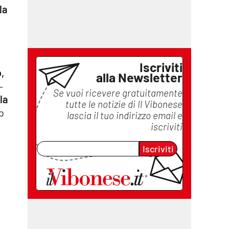
la
Iscriviti
,
alla Newsletter
–
Se vuoi ricevere gratuitamente
la
tutte le notizie di
Il Vibonese
o
lascia il tuo indirizzo email e
iscriviti
Iscriviti