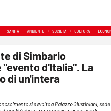
SANITÀ
AMBIENTE
SOCIETÀ
CULTURA
ECONOM
nte di Simbario
"evento d'Italia". La
 di un'intera
onoscimento si è svolta a Palazzo Giustiniani, sede
 di qualità che ora apre nuove prospettive di