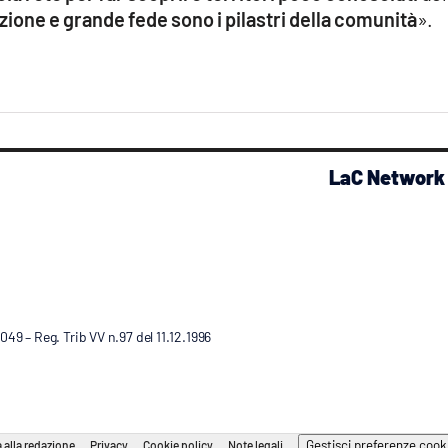
zione e grande fede sono i pilastri della comunità
».
LaC Network
9 – Reg. Trib VV n.97 del 11.12.1996
Gestisci preferenze cook
 alla redazione
Privacy
Cookie policy
Note legali