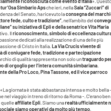
cialmente riconosciuta come evento d’Italia
». Quest
utur’Osa Simbario Aps
che ieri, nella
Sala “Zuccari” di
idenza del Senato, ha ricevuto la
consegna del marchi
ttore fede, culto e tradizione”
, nell’ambito del
conveg
iane” su iniziativa di Epli e della senatrice Vita Maria
ivo. Il
riconoscimento, simbolo di eccellenza cultur
passione dedicati alla realizzazione di una delle più
sione di Cristo in Italia.
La Via Crucis vivente di
ità di coniugare fede, tradizione e partecipazione
rchio di qualità rappresenta non solo un
traguardo pe
o di orgoglio per l’intera comunità simbariana
.
nte della Pro Loco, Pina Tassone, ed il vice parroco
La giornata è stata abbastanza intensa e molto bella –
e nel viaggio in treno di ritorno da Roma -. C’erano be
 quelle
affiliate Epli
. Siamo una
realtà ufficialmente 
o sociale siamo operativi da molto più tempo
.