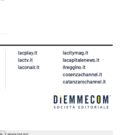
lacplay.it
lacitymag.it
lactv.it
lacapitalenews.it
laconair.it
ilreggino.it
cosenzachannel.it
catanzarochannel.it
ie
Lavora con noi