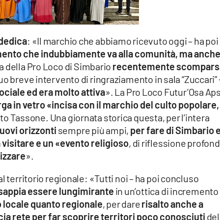
dedica
: «Il marchio che abbiamo ricevuto oggi – ha poi
ento che indubbiamente va alla comunità, ma anch
a della Pro Loco di Simbario
recentemente scompars
o breve intervento di ringraziamento in sala “Zuccari” 
ociale ed era molto attiva
». La Pro Loco Futur’Osa Aps
rga in vetro «incisa con il marchio del culto popolare,
ato Tassone. Una giornata storica questa, per l’intera
nuovi orizzonti
sempre più ampi,
per fare di Simbario 
 visitare e un «evento religioso
, di riflessione profond
rizzare
».
l territorio regionale: «Tutti noi – ha poi concluso
 sappia essere lungimirante
in un’ottica di incremento
lo locale quanto regionale
, per dare
risalto anche a
cia rete per far scoprire territori poco conosciuti
del