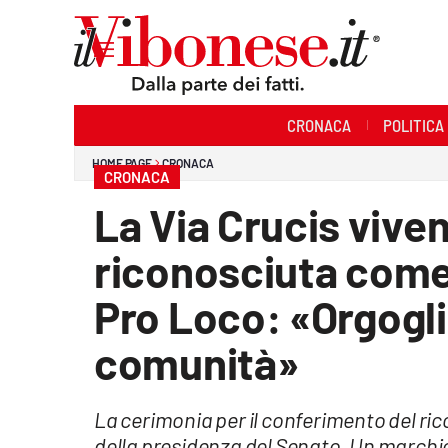
Sezioni
CRONACA
POLITICA
Cronaca
HOME PAGE
CRONACA
CRONACA
Politica
La Via Crucis vive
Sanità
riconosciuta come 
Ambiente
Pro Loco: «Orgoglio
Società
comunità»
Cultura
La cerimonia per il conferimento del ric
Economia e Lavoro
della presidenza del Senato. Un marchio