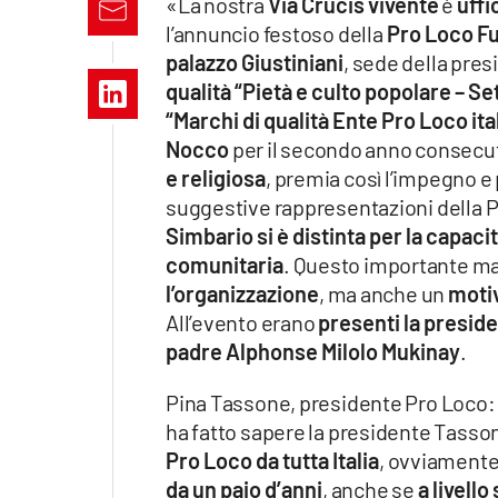
«La nostra
Via Crucis vivente
è
uffi
Apple
l’annuncio festoso della
Pro Loco F
palazzo Giustiniani
, sede della pres
qualità “Pietà e culto popolare – Se
“Marchi di qualità Ente Pro Loco ital
Vai
Nocco
per il secondo anno consecut
e religiosa
, premia così l’impegno e 
suggestive rappresentazioni della Pas
Simbario si è distinta per la capac
comunitaria
. Questo importante ma
l’organizzazione
, ma anche un
motiv
All’evento erano
presenti la preside
padre Alphonse Milolo Mukinay
.
Pina Tassone, presidente Pro Loco: «
ha fatto sapere la presidente Tasson
Pro Loco da tutta Italia
, ovviamente
da un paio d’anni
, anche se
a livell