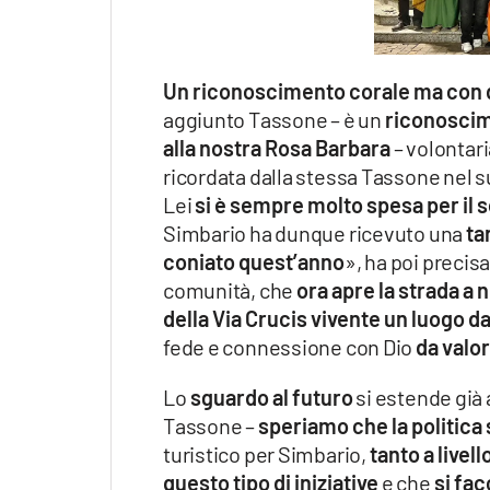
Un riconoscimento corale ma con 
aggiunto Tassone – è un
riconoscim
alla nostra Rosa Barbara
– volontari
ricordata dalla stessa Tassone nel su
Lei
si è sempre molto spesa per il s
Simbario ha dunque ricevuto una
ta
coniato quest’anno
», ha poi precis
comunità, che
ora apre la strada a 
della Via Crucis vivente un luogo da
fede e connessione con Dio
da valo
Lo
sguardo al futuro
si estende già a
Tassone –
speriamo che la politica
turistico per Simbario,
tanto a livel
questo tipo di iniziative
e che
si fac