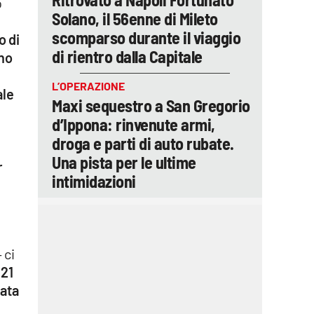
o
Solano, il 56enne di Mileto
scomparso durante il viaggio
o di
di rientro dalla Capitale
no
L’OPERAZIONE
ale
Maxi sequestro a San Gregorio
d’Ippona: rinvenute armi,
droga e parti di auto rubate.
Una pista per le ultime
r
intimidazioni
 ci
n
21
nata