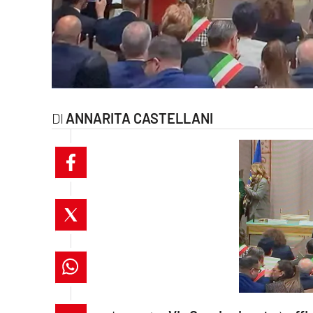
laconair.it
lacitymag.it
ilreggino.it
ANNARITA CASTELLANI
cosenzachannel.it
ilvibonese.it
catanzarochannel.it
lacapitalenews.it
App
Android