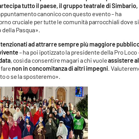
rtecipa tutto il paese, il gruppo teatrale di Simbario, 
’appuntamento canonico con questo evento – ha
iorno cruciale per tutte le comunità parrocchiali dove si
o della Pasqua».
ntenzionati ad attrarre sempre più maggiore pubblico
vivente
– ha poi ipotizzato la presidente della Pro Loco 
data
, così da consentire magari a chi vuole
assistere al
 fare
non in concomitanza di altri impegni
. Valuterem
nto o se la sposteremo».