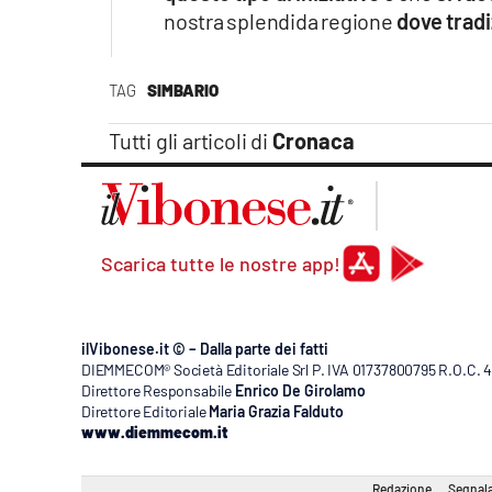
nostra splendida regione
dove tradi
TAG
SIMBARIO
Tutti gli articoli di
Cronaca
Scarica tutte le nostre app!
ilVibonese.it © – Dalla parte dei fatti
DIEMMECOM® Società Editoriale Srl P. IVA 01737800795 R.O.C. 404
Direttore Responsabile
Enrico De Girolamo
Direttore Editoriale
Maria Grazia Falduto
www.diemmecom.it
Redazione
Segnala